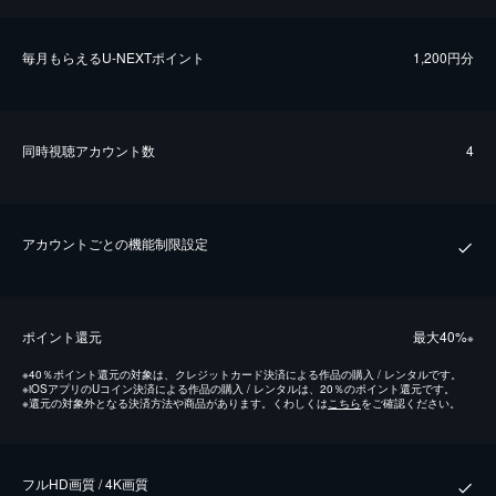
毎⽉もらえるU-NEXTポイント
1,200円分
同時視聴アカウント数
4
アカウントごとの機能制限設定
ポイント還元
最⼤40%
※
※
40％ポイント還元の対象は、クレジットカード決済による作品の購入 / レンタルです。
※
iOSアプリのUコイン決済による作品の購入 / レンタルは、20％のポイント還元です。
※
還元の対象外となる決済方法や商品があります。くわしくは
こちら
をご確認ください。
フルHD画質 / 4K画質