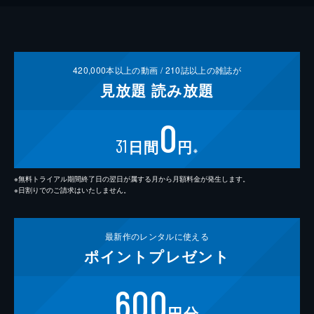
420,000
本以上の動画 /
210
誌以上の雑誌が
見放題
読み放題
0
31
日間
円
※
※無料トライアル期間終了日の翌日が属する月から月額料金が発生します。
※日割りでのご請求はいたしません。
最新作の
レンタルに使える
ポイント
プレゼント
600
円分