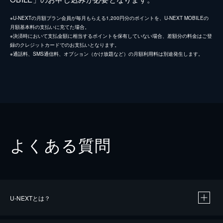
※U-NEXTの月額プラン会員が毎月もらえる1,200円分のポイントを、U-NEXT MOBILEの
月額基本料の支払いに充てた場合。
※決済時において支払金額に相当するポイントを保有していない場合、差額分の料金はご登
録のクレジットカードでのお支払いとなります。
※通話料、SMS通信料、オプション（かけ放題など）の月額利用料は別途発生します。
よくある質問
U-NEXTとは？