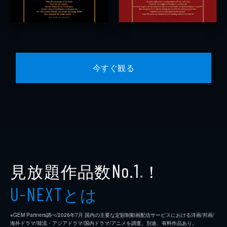
今すぐ観る
見放題作品数
！
No.1
※
とは
U-NEXT
※GEM Partners調べ/2026年7⽉ 国内の主要な定額制動画配信サービスにおける洋画/邦画/
海外ドラマ/韓流・アジアドラマ/国内ドラマ/アニメを調査。別途、有料作品あり。