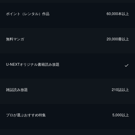
ポイント（レンタル）作品
60,000本以上
無料マンガ
20,000冊以上
U-NEXTオリジナル書籍読み放題
雑誌読み放題
210誌以上
プロが選ぶおすすめ特集
5,000以上