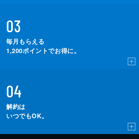
03
毎月もらえる
1,200
ポイントでお得に。
04
解約は
いつでもOK。