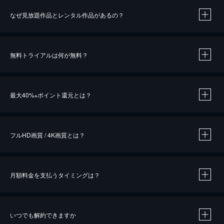
なぜ見放題作品とレンタル作品があるの？
無料トライアルは何が無料？
※
最大40%
ポイント還元とは？
※
※
作品によって必要なポイントが異なります。
フルHD画質 / 4K画質とは？
月額料金を支払うタイミングは？
※
40％ポイント還元の対象は、クレジットカード決済による作品の購入 / レンタルです。
※
iOSアプリのUコイン決済による作品の購入 / レンタルは、20％のポイント還元です。
※
還元の対象外となる決済方法や商品があります。くわしくは
こちら
をご確認ください。
いつでも解約できますか