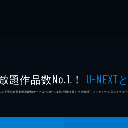
放題作品数
！
No.1
U-NEXT
※
26年7⽉ 国内の主要な定額制動画配信サービスにおける洋画/邦画/海外ドラマ/韓流・アジアドラマ/国内ドラ