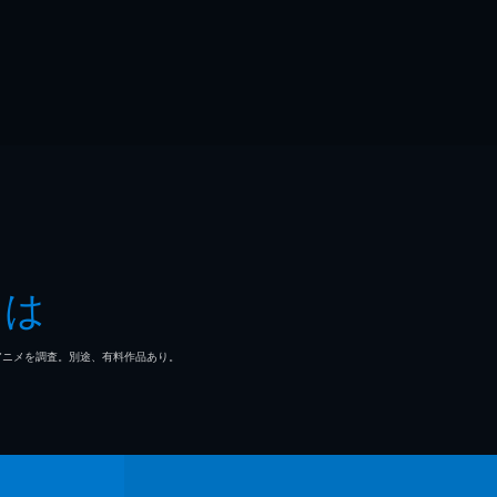
とは
マ/アニメを調査。別途、有料作品あり。