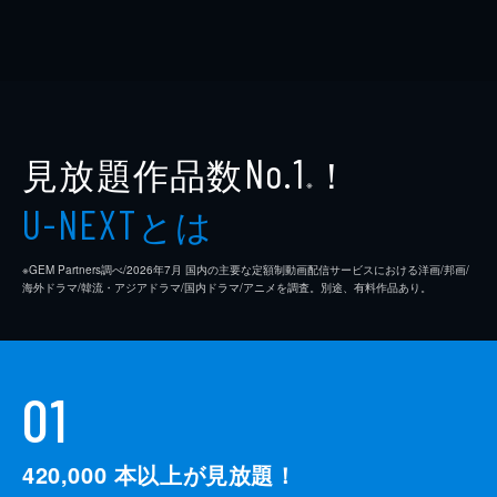
見放題作品数
！
No.1
※
とは
U-NEXT
※GEM Partners調べ/2026年7⽉ 国内の主要な定額制動画配信サービスにおける洋画/邦画/
海外ドラマ/韓流・アジアドラマ/国内ドラマ/アニメを調査。別途、有料作品あり。
01
420,000
本以上が見放題！