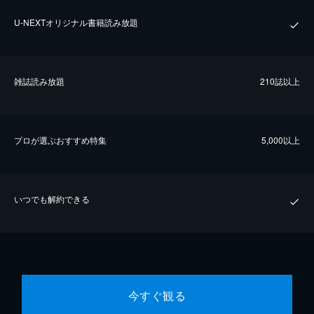
U-NEXTオリジナル書籍読み放題
雑誌読み放題
210誌以上
プロが選ぶおすすめ特集
5,000以上
いつでも解約できる
今すぐ観る