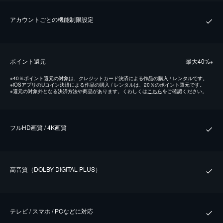
アカウントごとの機能制限設定
ポイント還元
最⼤40%
※
※
40％ポイント還元の対象は、クレジットカード決済による作品の購入 / レンタルです。
※
iOSアプリのUコイン決済による作品の購入 / レンタルは、20％のポイント還元です。
※
還元の対象外となる決済方法や商品があります。くわしくは
こちら
をご確認ください。
フルHD画質 / 4K画質
⾼⾳質（DOLBY DIGITAL PLUS）
テレビ / スマホ / PCなどに対応