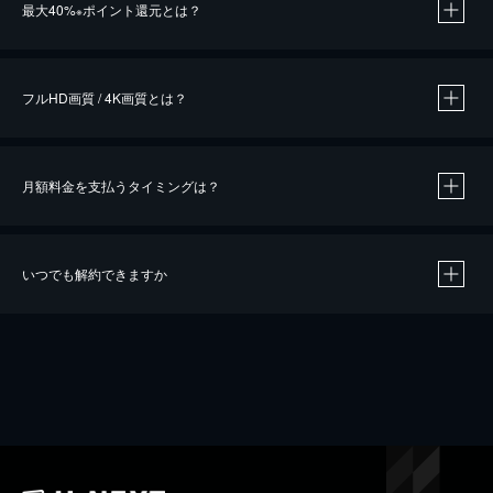
最大40%
ポイント還元とは？
※
※
作品によって必要なポイントが異なります。
フルHD画質 / 4K画質とは？
月額料金を支払うタイミングは？
※
40％ポイント還元の対象は、クレジットカード決済による作品の購入 / レンタルです。
※
iOSアプリのUコイン決済による作品の購入 / レンタルは、20％のポイント還元です。
※
還元の対象外となる決済方法や商品があります。くわしくは
こちら
をご確認ください。
いつでも解約できますか
こちら