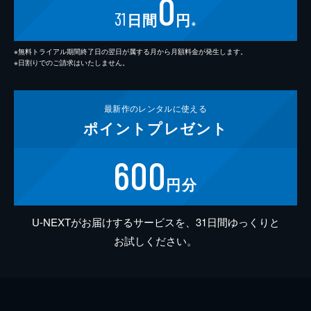
0
31
日間
円
※
※無料トライアル期間終了日の翌日が属する月から月額料金が発生します。
※日割りでのご請求はいたしません。
最新作の
レンタルに使える
ポイント
プレゼント
600
円分
U-NEXTがお届けするサービスを、31日間ゆっくりと
お試しください。