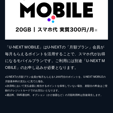
「U-NEXT MOBILE」はU-NEXTの「月額プラン」会員が
毎月もらえるポイントを活用することで、スマホ代がお得
になるモバイルプランです。ご利用には別途「U-NEXT M
OBILE」のお申し込みが必要となります。
※U-NEXTの月額プラン会員が毎月もらえる1,200円分のポイントを、U-NEXT MOBILEの
月額基本料の支払いに充てた場合。
※決済時において支払金額に相当するポイントを保有していない場合、差額分の料金はご登
録のクレジットカードでのお支払いとなります。
※通話料、SMS通信料、オプション（かけ放題など）の月額利用料は別途発生します。