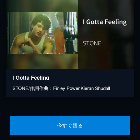
I Gotta Feeling
STONE/作詞作曲：Finley Power,Kieran Shudall
今すぐ観る