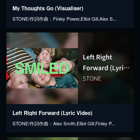
My Thoughts Go (Visualiser)
STONE/作詞作曲：Finley Power,Elliot Gill,Alex S...
Left Right Forward (Lyric Video)
STONE/作詞作曲：Alex Smith,Elliot Gill,Finley P...