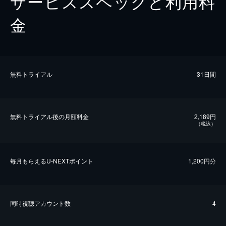
サービススペックと利用料
金
無料トライアル
31日間
無料トライアル後の⽉額料金
2,189円
（税込）
毎⽉もらえるU-NEXTポイント
1,200円分
同時視聴アカウント数
4