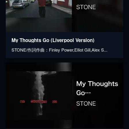
My Thoughts Go (Liverpool Version)
STONE/作詞作曲：Finley Power,Elliot Gill,Alex S...