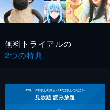
無料トライアルの
2つの特典
420,000
本以上の動画 /
210
誌以上の雑誌が
見放題
読み放題