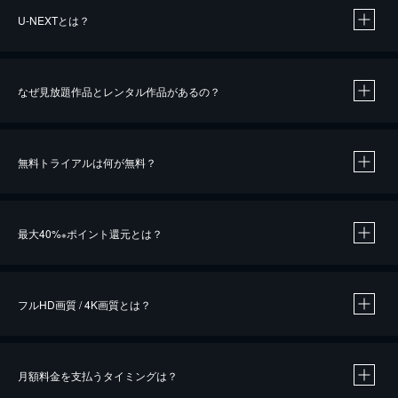
U-NEXTとは？
なぜ見放題作品とレンタル作品があるの？
無料トライアルは何が無料？
※
最大40%
ポイント還元とは？
※
※
作品によって必要なポイントが異なります。
フルHD画質 / 4K画質とは？
月額料金を支払うタイミングは？
※
40％ポイント還元の対象は、クレジットカード決済による作品の購入 / レンタルです。
※
iOSアプリのUコイン決済による作品の購入 / レンタルは、20％のポイント還元です。