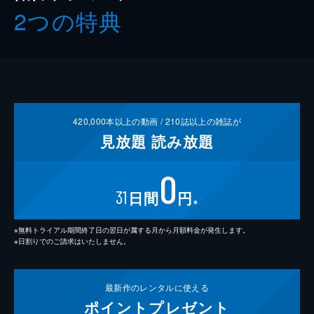
2つの特典
420,000
本以上の動画 /
210
誌以上の雑誌が
見放題
読み放題
0
31
日間
円
※
※無料トライアル期間終了日の翌日が属する月から月額料金が発生します。
※日割りでのご請求はいたしません。
最新作の
レンタルに使える
ポイント
プレゼント