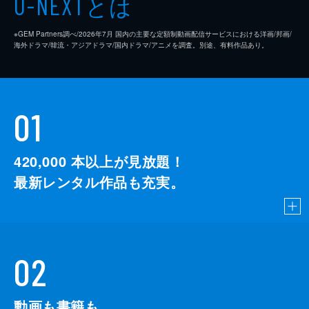
とは
U-NEXT
※GEM Partners調べ/2026年7⽉ 国内の主要な定額制動画配信サービスにおける洋画/邦画/
海外ドラマ/韓流・アジアドラマ/国内ドラマ/アニメを調査。別途、有料作品あり。
01
420,000
本以上が見放題！
最新レンタル作品も充実。
02
動画も書籍も