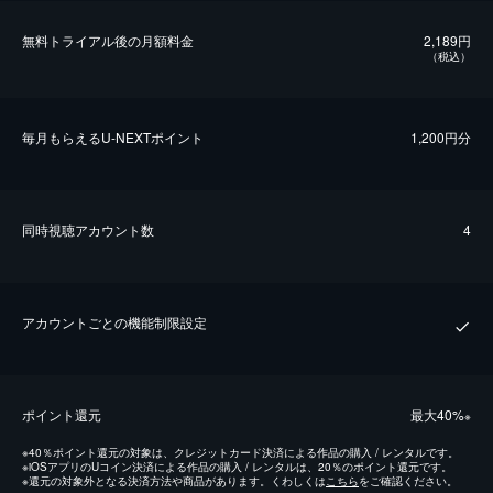
無料トライアル後の⽉額料金
2,189円
（税込）
毎⽉もらえるU-NEXTポイント
1,200円分
同時視聴アカウント数
4
アカウントごとの機能制限設定
ポイント還元
最⼤40%
※
※
40％ポイント還元の対象は、クレジットカード決済による作品の購入 / レンタルです。
※
iOSアプリのUコイン決済による作品の購入 / レンタルは、20％のポイント還元です。
※
還元の対象外となる決済方法や商品があります。くわしくは
こちら
をご確認ください。