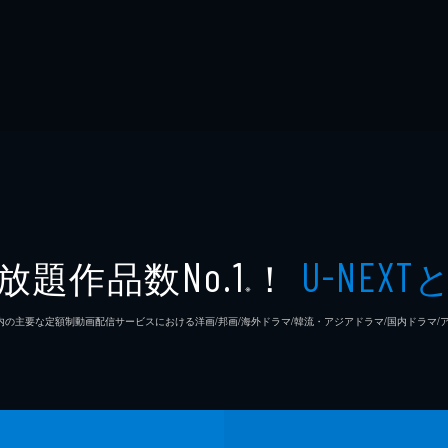
放題作品数
！
No.1
U-NEXT
※
26年7⽉ 国内の主要な定額制動画配信サービスにおける洋画/邦画/海外ドラマ/韓流・アジアドラマ/国内ドラ