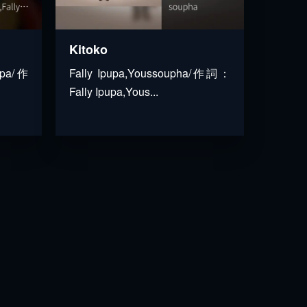
Kitoko
pupa/作
Fally Ipupa,Youssoupha/作詞：
Fally Ipupa,Yous...