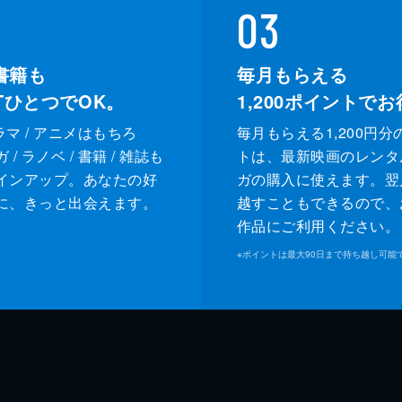
03
書籍も
毎月もらえる
XTひとつでOK。
1,200
ポイントでお
ドラマ / アニメはもちろ
毎月もらえる1,200円分
/ ラノベ / 書籍 / 雑誌も
トは、最新映画のレンタ
インアップ。あなたの好
ガの購入に使えます。翌
に、きっと出会えます。
越すこともできるので、
作品にご利用ください。
※
ポイントは最大90日まで持ち越し可能