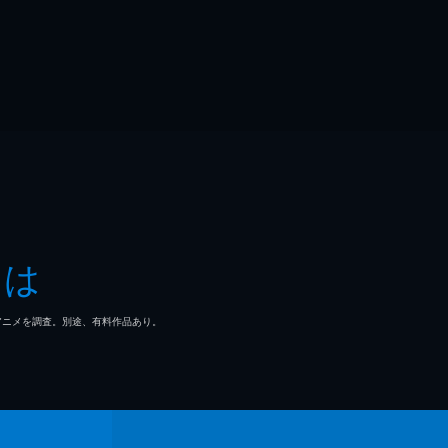
とは
マ/アニメを調査。別途、有料作品あり。