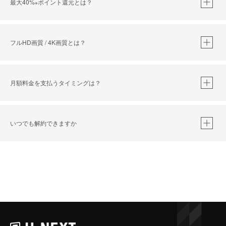
最大40%
ポイント還元とは？
※
※
作品によって必要なポイントが異なります。
フルHD画質 / 4K画質とは？
月額料金を支払うタイミングは？
※
40％ポイント還元の対象は、クレジットカード決済による作品の購入 / レンタルです。
※
iOSアプリのUコイン決済による作品の購入 / レンタルは、20％のポイント還元です。
※
還元の対象外となる決済方法や商品があります。くわしくは
こちら
をご確認ください。
いつでも解約できますか
こちら