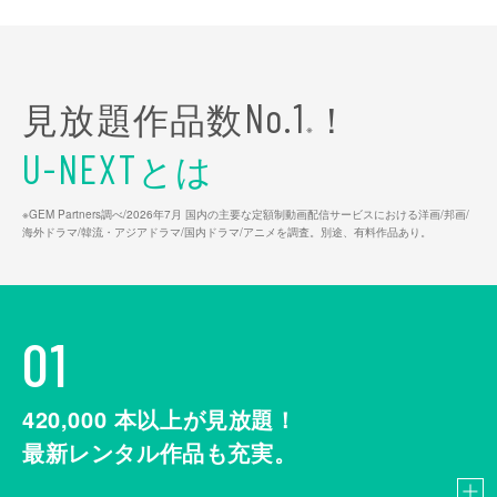
見放題作品数
！
No.1
※
とは
U-NEXT
※GEM Partners調べ/2026年7⽉ 国内の主要な定額制動画配信サービスにおける洋画/邦画/
海外ドラマ/韓流・アジアドラマ/国内ドラマ/アニメを調査。別途、有料作品あり。
01
420,000
本以上が見放題！
最新レンタル作品も充実。