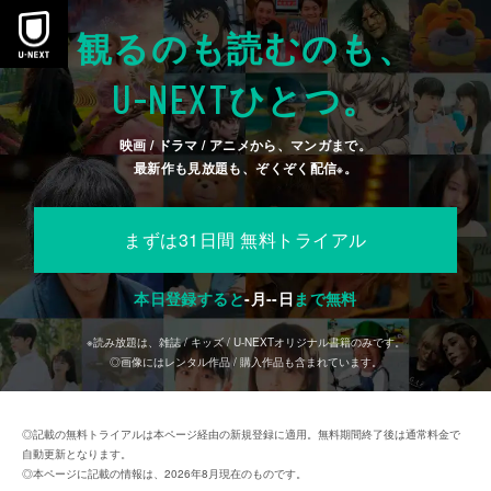
本文へスキップ
観るのも読むのも、
U-NEXT
ひとつ。
映画 / ドラマ / アニメから、マンガまで。
最新作も見放題も、ぞくぞく配信
。
※
まずは31日間 無料トライアル
本日登録すると
-
月
--
日
まで無料
※読み放題は、雑誌 / キッズ / U-NEXTオリジナル書籍のみです。
◎画像にはレンタル作品 / 購入作品も含まれています。
◎記載の無料トライアルは本ページ経由の新規登録に適用。無料期間終了後は通常料金で
自動更新となります。
◎本ページに記載の情報は、2026年8月現在のものです。