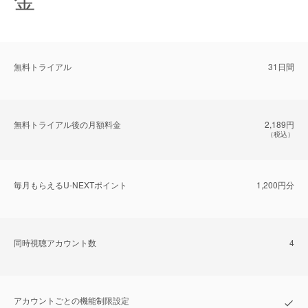
無料トライアル
31日間
無料トライアル後の⽉額料金
2,189円
（税込）
毎⽉もらえるU-NEXTポイント
1,200円分
同時視聴アカウント数
4
アカウントごとの機能制限設定