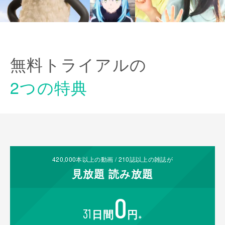
無料トライアルの
2つの特典
420,000
本以上の動画 /
210
誌以上の雑誌が
見放題
読み放題
0
31
日間
円
※