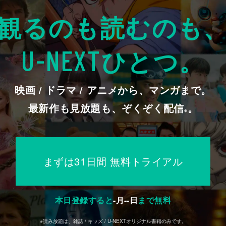
観るのも読むのも
ひとつ。
U-NEXT
映画 / ドラマ / アニメから、マンガまで。
最新作も見放題も、ぞくぞく配信
。
※
まずは31日間 無料トライアル
本日登録すると
-
月
--
日
まで無料
※読み放題は、雑誌 / キッズ / U-NEXTオリジナル書籍のみです。