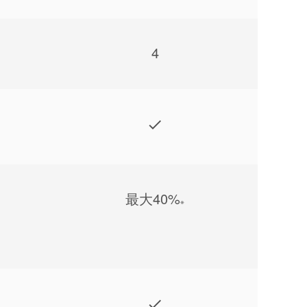
4
最⼤40%
※