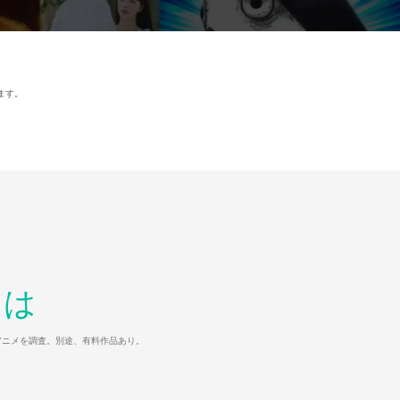
ます。
とは
マ/アニメを調査。別途、有料作品あり。