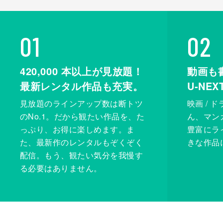
01
02
420,000
本以上が見放題！
動画も
最新レンタル作品も充実。
U-NE
見放題のラインアップ数は断トツ
映画 / 
のNo.1。だから観たい作品を、た
ん、マンガ 
っぷり、お得に楽しめます。ま
豊富にラ
た、最新作のレンタルもぞくぞく
きな作品
配信。もう、観たい気分を我慢す
る必要はありません。