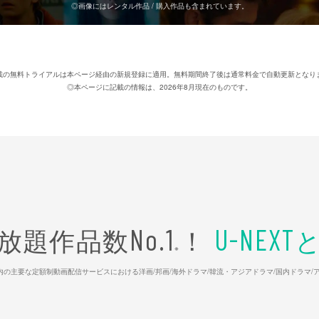
◎画像にはレンタル作品 / 購入作品も含まれています。
載の無料トライアルは本ページ経由の新規登録に適用。無料期間終了後は通常料金で自動更新となり
◎本ページに記載の情報は、2026年8月現在のものです。
放題作品数
！
No.1
U-NEXT
※
26年7⽉ 国内の主要な定額制動画配信サービスにおける洋画/邦画/海外ドラマ/韓流・アジアドラマ/国内ドラ