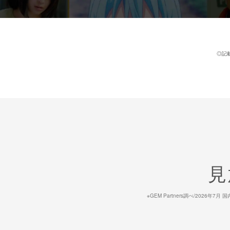
◎記
見
※GEM Partners調べ/20