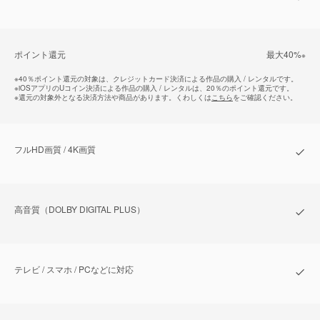
ポイント還元
最⼤40%
※
※
40％ポイント還元の対象は、クレジットカード決済による作品の購入 / レンタルです。
※
iOSアプリのUコイン決済による作品の購入 / レンタルは、20％のポイント還元です。
※
還元の対象外となる決済方法や商品があります。くわしくは
こちら
をご確認ください。
フルHD画質 / 4K画質
⾼⾳質（DOLBY DIGITAL PLUS）
テレビ / スマホ / PCなどに対応