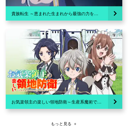
貴族転生 ～恵まれた生まれから最強の力を得る～
お気楽領主の楽しい領地防衛～生産系魔術で名もなき村を最強の城塞都市に～
もっと見る
＋