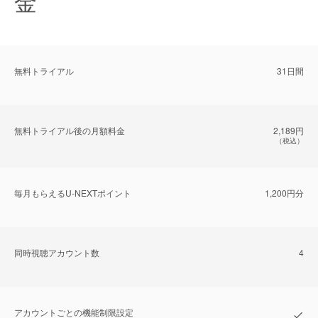
金
無料トライアル
31日間
無料トライアル後の⽉額料金
2,189円
（税込）
毎⽉もらえるU-NEXTポイント
1,200円分
同時視聴アカウント数
4
アカウントごとの機能制限設定