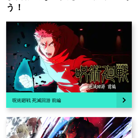
う！
呪術廻戦 死滅回游 前編