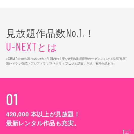
見放題作品数
！
No.1
※
とは
U-NEXT
※GEM Partners調べ/2026年7⽉ 国内の主要な定額制動画配信サービスにおける洋画/邦画/
海外ドラマ/韓流・アジアドラマ/国内ドラマ/アニメを調査。別途、有料作品あり。
01
420,000
本以上が見放題！
最新レンタル作品も充実。