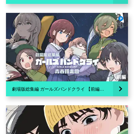
劇場版総集編 ガールズバンドクライ 【前編】 青春狂走曲