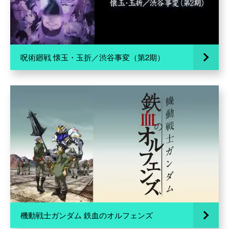
呪術廻戦 懐玉・玉折／渋谷事変（第2期）
機動戦士ガンダム 鉄血のオルフェンズ