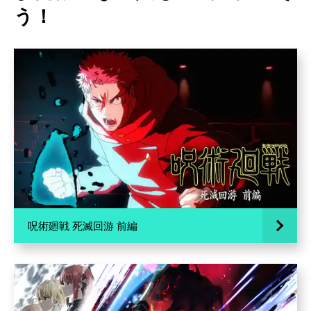
う！
呪術廻戦 死滅回游 前編