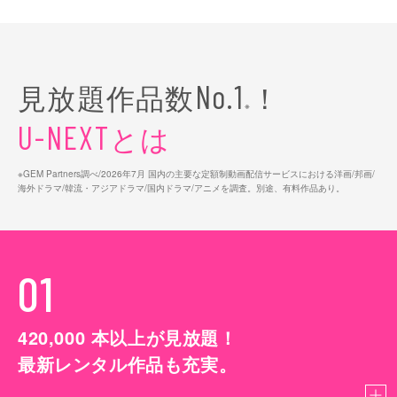
見放題作品数
！
No.1
※
とは
U-NEXT
※GEM Partners調べ/2026年7⽉ 国内の主要な定額制動画配信サービスにおける洋画/邦画/
海外ドラマ/韓流・アジアドラマ/国内ドラマ/アニメを調査。別途、有料作品あり。
01
420,000
本以上が見放題！
最新レンタル作品も充実。