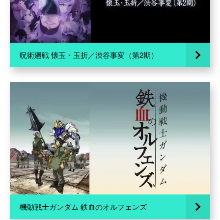
呪術廻戦 懐玉・玉折／渋谷事変（第2期）
機動戦士ガンダム 鉄血のオルフェンズ