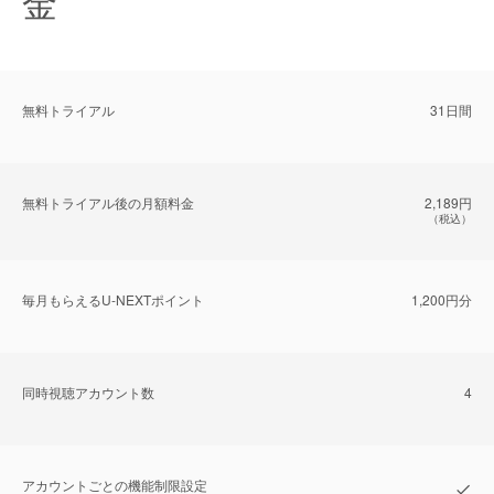
金
無料トライアル
31日間
無料トライアル後の⽉額料金
2,189円
（税込）
毎⽉もらえるU-NEXTポイント
1,200円分
同時視聴アカウント数
4
アカウントごとの機能制限設定