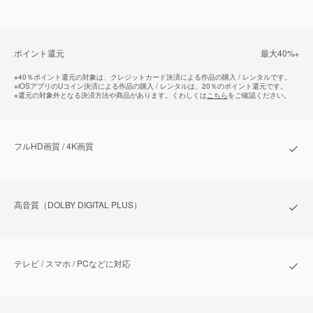
ポイント還元
最⼤40%
※
※
40％ポイント還元の対象は、クレジットカード決済による作品の購入 / レンタルです。
※
iOSアプリのUコイン決済による作品の購入 / レンタルは、20％のポイント還元です。
※
還元の対象外となる決済方法や商品があります。くわしくは
こちら
をご確認ください。
フルHD画質 / 4K画質
⾼⾳質（DOLBY DIGITAL PLUS）
テレビ / スマホ / PCなどに対応