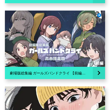
劇場版総集編 ガールズバンドクライ 【前編】 青春狂走曲