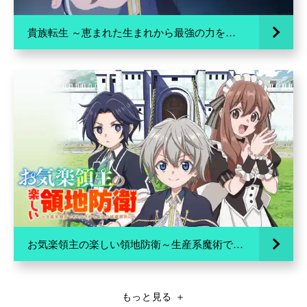
貴族転生 ～恵まれた生まれから最強の力を得る～
お気楽領主の楽しい領地防衛～生産系魔術で名もなき村を最強の城塞都市に～
もっと見る
＋