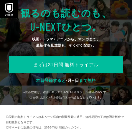
本文へスキップ
観るのも読むのも、
U-NEXT
ひとつ。
映画 / ドラマ / アニメから、マンガまで。
最新作も見放題も、ぞくぞく配信
。
※
まずは31日間 無料トライアル
本日登録すると
-
月
--
日
まで無料
※読み放題は、雑誌 / キッズ / U-NEXTオリジナル書籍のみです。
◎画像にはレンタル作品 / 購入作品も含まれています。
◎記載の無料トライアルは本ページ経由の新規登録に適用。無料期間終了後は通常料金で
自動更新となります。
◎本ページに記載の情報は、2026年8月現在のものです。