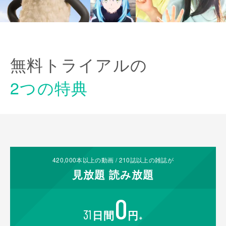
無料トライアルの
2つの特典
420,000
本以上の動画 /
210
誌以上の雑誌が
見放題
読み放題
0
31
日間
円
※