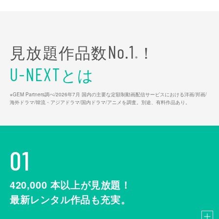
見放題作品数
！
No.1
※
とは
U-NEXT
※GEM Partners調べ/2026年7⽉ 国内の主要な定額制動画配信サービスにおける洋画/邦画/
海外ドラマ/韓流・アジアドラマ/国内ドラマ/アニメを調査。別途、有料作品あり。
01
420,000
本以上が見放題！
最新レンタル作品も充実。