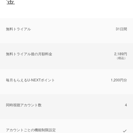
無料トライアル
31日間
無料トライアル後の⽉額料金
2,189円
（税込）
毎⽉もらえるU-NEXTポイント
1,200円分
同時視聴アカウント数
4
アカウントごとの機能制限設定