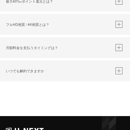
最大40%
ポイント還元とは？
※
※
作品によって必要なポイントが異なります。
フルHD画質 / 4K画質とは？
月額料金を支払うタイミングは？
※
40％ポイント還元の対象は、クレジットカード決済による作品の購入 / レンタルです。
※
iOSアプリのUコイン決済による作品の購入 / レンタルは、20％のポイント還元です。
※
還元の対象外となる決済方法や商品があります。くわしくは
こちら
をご確認ください。
いつでも解約できますか
こちら