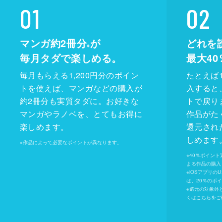
01
02
マンガ約2冊分
が
どれを
※
毎月タダで楽しめる。
最大40
毎月もらえる1,200円分のポイン
たとえば1
トを使えば、マンガなどの購入が
入すると
約2冊分も実質タダに。お好きな
トで戻り
マンガやラノベを、とてもお得に
作品がた
楽しめます。
還元され
しめます
※
作品によって必要なポイントが異なります。
※
40％ポイン
よる作品の購入 
※
iOSアプリの
は、20％のポ
※
還元の対象外
くは
こちら
をご