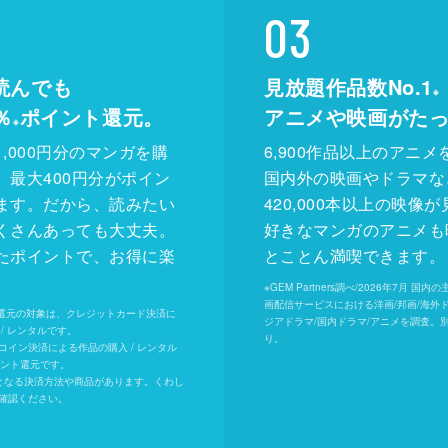
03
読んでも
見放題作品数No.1
※
％
ポイント還元。
アニメや映画がた
※
,000円分のマンガを購
6,900作品以上のアニメ
、最大400円分がポイン
国内外の映画やドラマな
ます。だから、読みたい
420,000本以上の映像
くさんあっても大丈夫。
好きなマンガのアニメも
たポイントで、お得に楽
とことん満喫できます。
。
※
GEM Partners調べ/2026年7⽉ 国
画配信サービスにおける洋画/邦画/海外
ト還元の対象は、クレジットカード決済に
ジアドラマ/国内ドラマ/アニメを調査。
/ レンタルです。
り。
Uコイン決済による作品の購入 / レンタル
イント還元です。
となる決済方法や商品があります。くわし
確認ください。