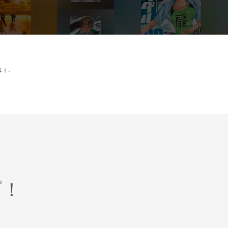
ます。
プ！