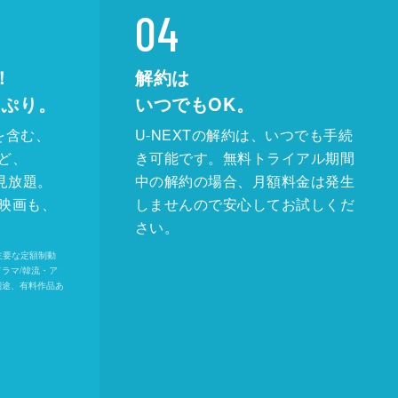
04
！
解約は
っぷり。
いつでもOK。
を含む、
U-NEXTの解約は、いつでも手続
ど、
き可能です。無料トライアル期間
が見放題。
中の解約の場合、月額料金は発生
映画も、
しませんので安心してお試しくだ
さい。
内の主要な定額制動
ドラマ/韓流・ア
別途、有料作品あ