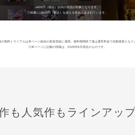
※
600
円（税込）以内の作品が対象となります。
◎画像には
600
円（税込）を超える作品も含まれています。
載の無料トライアルは本ページ経由の新規登録に適用。無料期間終了後は通常料金で自動更新となり
◎本ページに記載の情報は、2026年8月現在のものです。
作も人気作も
ラインアッ