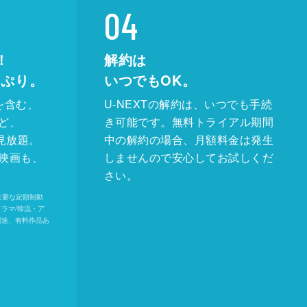
04
！
解約は
っぷり。
いつでもOK。
を含む、
U-NEXTの解約は、いつでも手続
ど、
き可能です。無料トライアル期間
が見放題。
中の解約の場合、月額料金は発生
映画も、
しませんので安心してお試しくだ
さい。
内の主要な定額制動
ドラマ/韓流・ア
別途、有料作品あ