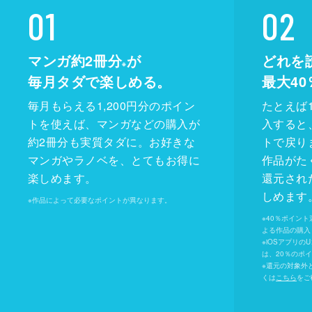
01
02
マンガ約2冊分
が
どれを
※
毎月タダで楽しめる。
最大40
毎月もらえる1,200円分のポイン
たとえば1
トを使えば、マンガなどの購入が
入すると
約2冊分も実質タダに。お好きな
トで戻り
マンガやラノベを、とてもお得に
作品がた
楽しめます。
還元され
しめます
※
作品によって必要なポイントが異なります。
※
40％ポイン
よる作品の購入 
※
iOSアプリの
は、20％のポ
※
還元の対象外
くは
こちら
をご