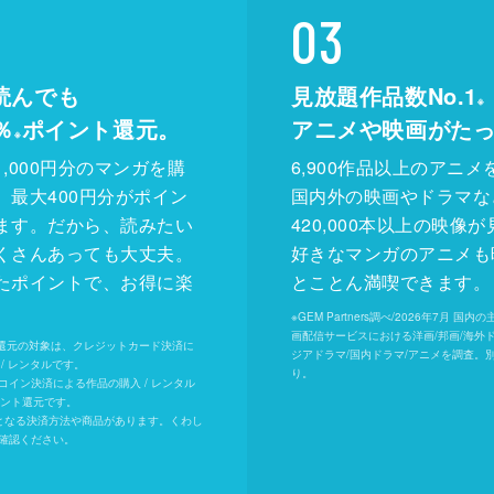
03
読んでも
見放題作品数No.1
※
％
ポイント還元。
アニメや映画がた
※
,000円分のマンガを購
6,900作品以上のアニメ
、最大400円分がポイン
国内外の映画やドラマな
ます。だから、読みたい
420,000本以上の映像
くさんあっても大丈夫。
好きなマンガのアニメも
たポイントで、お得に楽
とことん満喫できます。
。
※
GEM Partners調べ/2026年7⽉ 国
画配信サービスにおける洋画/邦画/海外
ト還元の対象は、クレジットカード決済に
ジアドラマ/国内ドラマ/アニメを調査。
/ レンタルです。
り。
Uコイン決済による作品の購入 / レンタル
イント還元です。
となる決済方法や商品があります。くわし
確認ください。