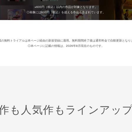
※
600
円（税込）以内の作品が対象となります。
◎画像には
600
円（税込）を超える作品も含まれています。
載の無料トライアルは本ページ経由の新規登録に適用。無料期間終了後は通常料金で自動更新となり
◎本ページに記載の情報は、2026年8月現在のものです。
作も人気作も
ラインアッ