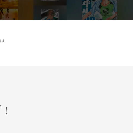
ます。
プ！