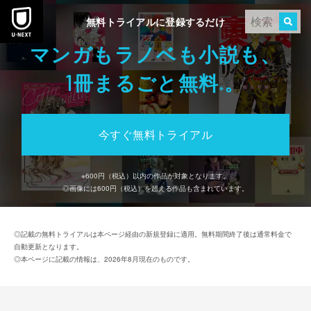
本文へスキップ
無料トライアルに登録するだけ
マンガもラノベも小説も、
冊まるごと無料
。
1
※
今すぐ無料トライアル
※
600
円（税込）以内の作品が対象となります。
◎画像には
600
円（税込）を超える作品も含まれています。
◎記載の無料トライアルは本ページ経由の新規登録に適用。無料期間終了後は通常料金で
自動更新となります。
◎本ページに記載の情報は、2026年8月現在のものです。