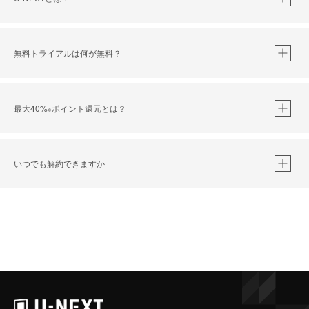
無料トライアルは何が無料？
最大40%
ポイント還元とは？
※
いつでも解約できますか
※
40％ポイント還元の対象は、クレジットカード決済による作品の購入 / レンタルです。
※
iOSアプリのUコイン決済による作品の購入 / レンタルは、20％のポイント還元です。
※
還元の対象外となる決済方法や商品があります。くわしくは
こちら
をご確認ください。
こちら