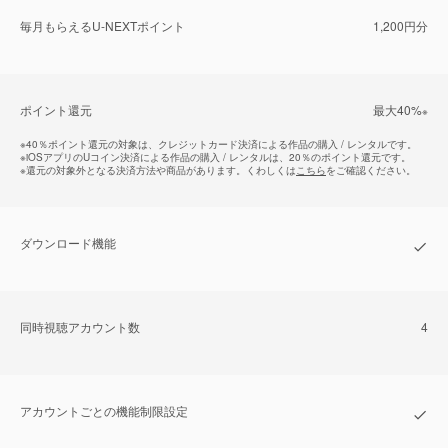
毎⽉もらえるU-NEXTポイント
1,200円分
ポイント還元
最⼤40%
※
※
40％ポイント還元の対象は、クレジットカード決済による作品の購入 / レンタルです。
※
iOSアプリのUコイン決済による作品の購入 / レンタルは、20％のポイント還元です。
※
還元の対象外となる決済方法や商品があります。くわしくは
こちら
をご確認ください。
ダウンロード機能
同時視聴アカウント数
4
アカウントごとの機能制限設定