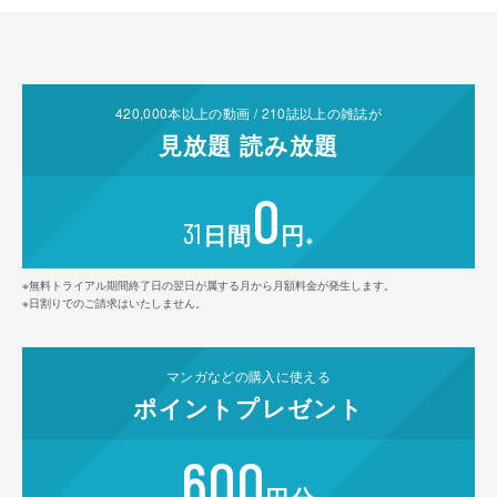
420,000
本以上の動画 /
210
誌以上の雑誌が
見放題
読み放題
0
31
日間
円
※
※無料トライアル期間終了日の翌日が属する月から月額料金が発生します。
※日割りでのご請求はいたしません。
マンガなどの
購入に使える
ポイント
プレゼント
600
円分