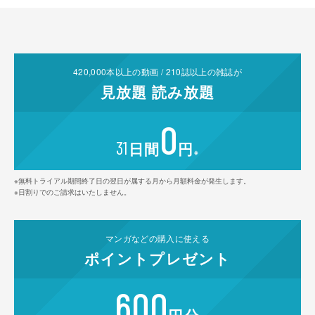
420,000
本以上の動画 /
210
誌以上の雑誌が
見放題
読み放題
0
31
日間
円
※
※無料トライアル期間終了日の翌日が属する月から月額料金が発生します。
※日割りでのご請求はいたしません。
マンガなどの
購入に使える
ポイント
プレゼント
600
円分