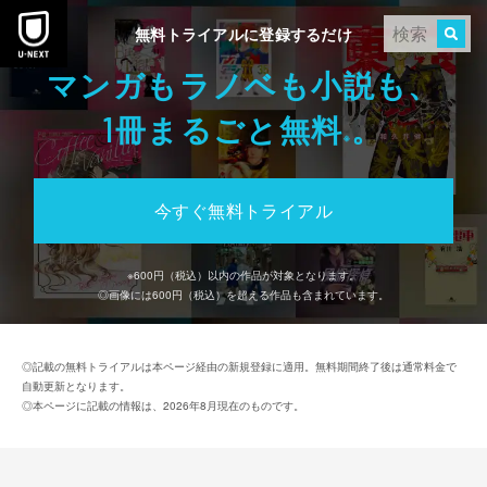
本文へスキップ
無料トライアルに登録するだけ
マンガもラノベも小説も、
冊まるごと無料
。
1
※
今すぐ無料トライアル
※
600
円（税込）以内の作品が対象となります。
◎画像には
600
円（税込）を超える作品も含まれています。
◎記載の無料トライアルは本ページ経由の新規登録に適用。無料期間終了後は通常料金で
自動更新となります。
◎本ページに記載の情報は、2026年8月現在のものです。