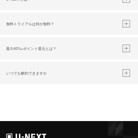
無料トライアルは何が無料？
最大40%
ポイント還元とは？
※
いつでも解約できますか
※
40％ポイント還元の対象は、クレジットカード決済による作品の購入 / レンタルです。
※
iOSアプリのUコイン決済による作品の購入 / レンタルは、20％のポイント還元です。
※
還元の対象外となる決済方法や商品があります。くわしくは
こちら
をご確認ください。
こちら