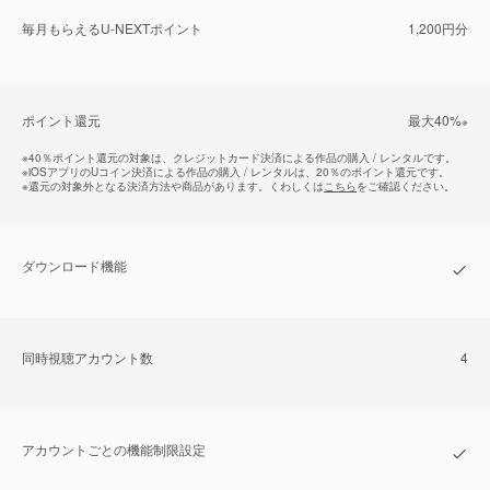
毎⽉もらえるU-NEXTポイント
1,200円分
ポイント還元
最⼤40%
※
※
40％ポイント還元の対象は、クレジットカード決済による作品の購入 / レンタルです。
※
iOSアプリのUコイン決済による作品の購入 / レンタルは、20％のポイント還元です。
※
還元の対象外となる決済方法や商品があります。くわしくは
こちら
をご確認ください。
ダウンロード機能
同時視聴アカウント数
4
アカウントごとの機能制限設定