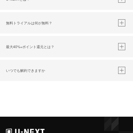
無料トライアルは何が無料？
最大40%
ポイント還元とは？
※
いつでも解約できますか
※
40％ポイント還元の対象は、クレジットカード決済による作品の購入 / レンタルです。
※
iOSアプリのUコイン決済による作品の購入 / レンタルは、20％のポイント還元です。
※
還元の対象外となる決済方法や商品があります。くわしくは
こちら
をご確認ください。
こちら