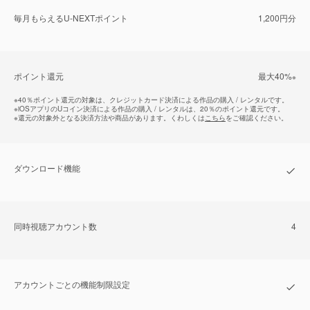
毎⽉もらえるU-NEXTポイント
1,200円分
ポイント還元
最⼤40%
※
※
40％ポイント還元の対象は、クレジットカード決済による作品の購入 / レンタルです。
※
iOSアプリのUコイン決済による作品の購入 / レンタルは、20％のポイント還元です。
※
還元の対象外となる決済方法や商品があります。くわしくは
こちら
をご確認ください。
ダウンロード機能
同時視聴アカウント数
4
アカウントごとの機能制限設定