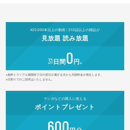
420,000
本以上の動画 /
210
誌以上の雑誌が
見放題
読み放題
0
31
日間
円
※
※無料トライアル期間終了日の翌日が属する月から月額料金が発生します。
※日割りでのご請求はいたしません。
マンガなどの
購入に使える
ポイント
プレゼント
600
円分