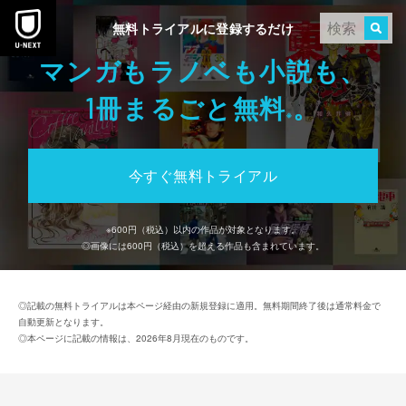
本文へスキップ
無料トライアルに登録するだけ
マンガもラノベも小説も、
冊まるごと無料
。
1
※
今すぐ無料トライアル
※
600
円（税込）以内の作品が対象となります。
◎画像には
600
円（税込）を超える作品も含まれています。
◎記載の無料トライアルは本ページ経由の新規登録に適用。無料期間終了後は通常料金で
自動更新となります。
◎本ページに記載の情報は、2026年8月現在のものです。