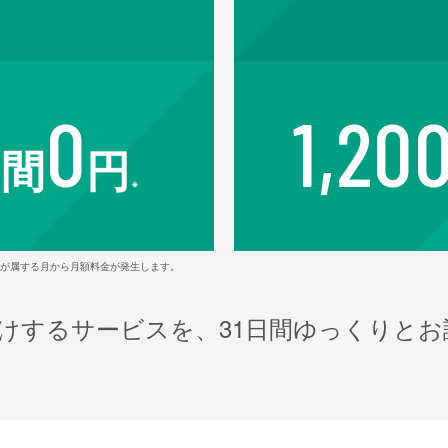
0
1,20
日間
円
※
日が属する月から月額料金が発生します。
お届けするサービスを、31日間ゆっくりと