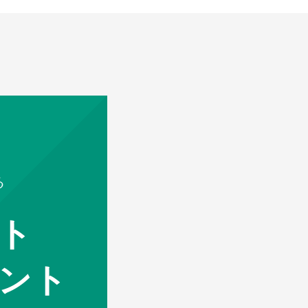
る
ト
ント