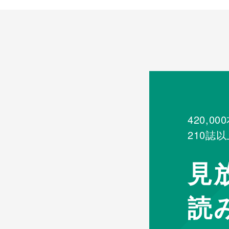
420,000
210
誌以
見
読