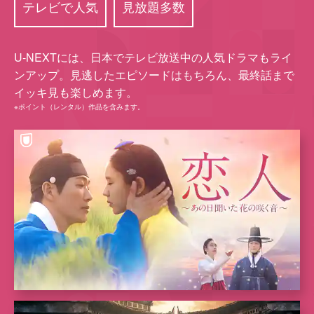
テレビで人気
見放題多数
U-NEXTには、⽇本でテレビ放送中の⼈気ドラマもライ
ンアップ。⾒逃したエピソードはもちろん、最終話まで
イッキ⾒も楽しめます。
※ポイント（レンタル）作品を含みます。