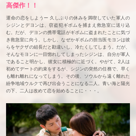
高傑作！！
運命の恋をしようー 久しぶりの休みを満喫していた軍人の
シジンとデヨンは、窃盗犯ギボムを捕まえ救急室に送り込
む。だが、デヨンの携帯電話がギボムに盗まれたことに気づ
き救急室に向う。しかし、なぜかギボムの担当医モヨンは彼
らをヤクザの組長だと勘違いし、冷たくしてしまう。だが、
そんなモヨンに一目惚れしてしまったシジンは、自分が軍人
であること明かし、彼女に積極的に近づく。やがて、2人は
初めてデートの約束をするが、シジンの突然の任務で、早く
も離れ離れになってしまう。その後、ソウルから遠く離れた
紛争地域ウルクで再び出会うことになる二人。青い海と陽光
の下、二人は改めて恋を始めることに・・・。