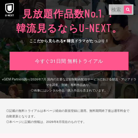
本文へスキップ
No.1
見放題作品数
！
※
U-NEXT
韓流見るなら
。
ここだから見られる♥ 韓流ドラマがたっぷり！
今すぐ31日間 無料トライアル
※
GEM Partners調べ/2026年7⽉
国内の主要な定額制動画配信サービスにおける韓流・アジアドラ
マを調査。別途、有料作品あり。
◎画像にはレンタル作品 / 購入作品も含まれています。
◎記載の無料トライアルは本ページ経由の新規登録に適用。無料期間終了後は通常料金で
自動更新となります。
◎本ページに記載の情報は、2026年8月現在のものです。