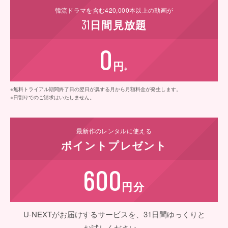
韓流ドラマを含む
420,000
本以上の動画が
31
日間
見放題
0
円
※
※無料トライアル期間終了日の翌日が属する月から月額料金が発生します。
※日割りでのご請求はいたしません。
最新作の
レンタルに使える
ポイント
プレゼント
600
円分
U-NEXTがお届けするサービスを、31日間ゆっくりと
お試しください。