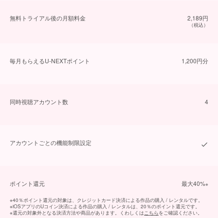
無料トライアル後の⽉額料金
2,189円
（税込）
毎⽉もらえるU-NEXTポイント
1,200円分
同時視聴アカウント数
4
アカウントごとの機能制限設定
ポイント還元
最⼤40%
※
※
40％ポイント還元の対象は、クレジットカード決済による作品の購入 / レンタルです。
※
iOSアプリのUコイン決済による作品の購入 / レンタルは、20％のポイント還元です。
※
還元の対象外となる決済方法や商品があります。くわしくは
こちら
をご確認ください。