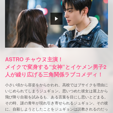
ASTRO チャウヌ主演！
メイクで変身する“女神”とイケメン男子2
人が繰り広げる三角関係ラブコメディ！
小さい頃から容姿をからかわれ、高校ではブサイクを理由に
いじめられてしまうジュギョン。思いつめた彼女は屋上から
飛び降り自殺を試みるも、ある言葉を目にし思いとどまる。
その時、謎の青年が現れ引き寄せられるジュギョン。その彼
に、自殺しようとしたことをジュギョンは説教されるのだっ