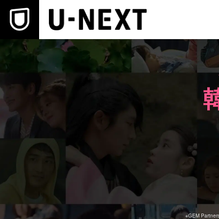
本文へスキップ
※
GEM Partne