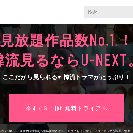
見放題作品数
No.1
※
韓流見るなら
U-NEXT
ここだから見られる♥ 韓流ドラマがたっぷり！
今すぐ31日間 無料トライアル
rs調べ/2026年7⽉
国内の主要な定額制動画配信サービスにおける韓流・アジアドラマを調査。別途、