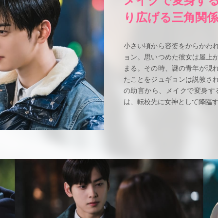
り広げる三角関
小さい頃から容姿をからかわ
ョン。思いつめた彼女は屋上
まる。その時、謎の青年が現
たことをジュギョンは説教さ
の助言から、メイクで変身す
は、転校先に女神として降臨