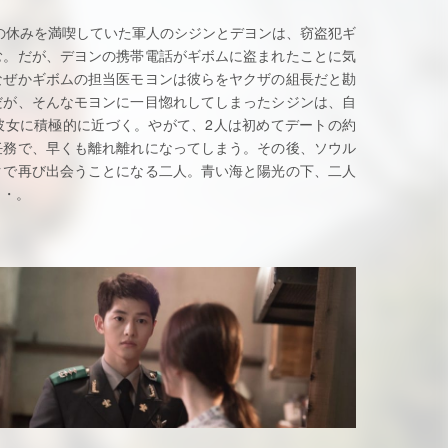
の休みを満喫していた軍人のシジンとデヨンは、窃盗犯ギ
む。だが、デヨンの携帯電話がギボムに盗まれたことに気
なぜかギボムの担当医モヨンは彼らをヤクザの組長だと勘
だが、そんなモヨンに一目惚れしてしまったシジンは、自
彼女に積極的に近づく。やがて、2人は初めてデートの約
任務で、早くも離れ離れになってしまう。その後、ソウル
クで再び出会うことになる二人。青い海と陽光の下、二人
・・。