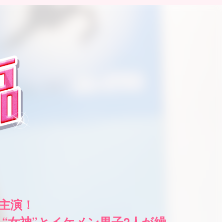
ヌ主演！
“女神”とイケメン男子2人が繰