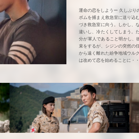
運命の恋をしようー 久しぶり
ボムを捕まえ救急室に送り込
づき救急室に向う。しかし、
違いし、冷たくしてしまう。
分が軍人であること明かし、
束をするが、シジンの突然の
から遠く離れた紛争地域ウル
は改めて恋を始めることに・