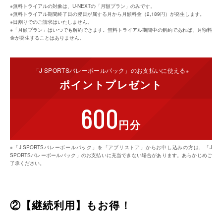
※無料トライアルの対象は、U-NEXTの「月額プラン」のみです。
※無料トライアル期間終了日の翌日が属する月から月額料金（2,189円）が発生します。
※日割りでのご請求はいたしません。
※「月額プラン」はいつでも解約できます。無料トライアル期間中の解約であれば、月額料
金が発生することはありません。
「J SPORTSバレーボール
パック」のお支払いに使える
※
ポイント
プレゼント
600
円分
※「J SPORTSバレーボールパック」を「アプリストア」からお申し込みの方は、「J
SPORTSバレーボールパック」のお支払いに充当できない場合があります。あらかじめご
了承ください。
②【継続利用】もお得！