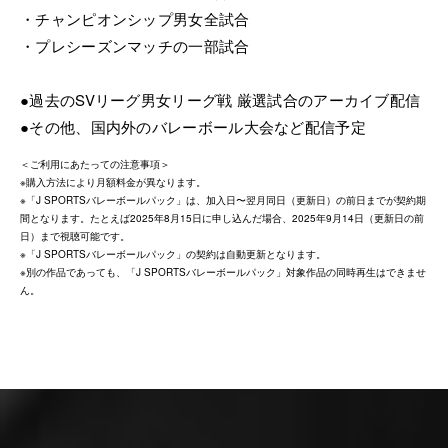
・チャンピオンシップ男女全試合
・プレシーズンマッチの一部試合
●過去のSVリーグ男女リーグ戦 厳選試合のアーカイブ配信
●その他、国内外のバレーボール大会など配信予定
＜ご利用にあたっての注意事項＞
※購入方法により月額料金が異なります。
※「J SPORTSバレーボールパック」は、加入日〜翌月同日（更新日）の前日までが契約期
間となります。たとえば2025年8月15日に申し込んだ場合、2025年9月14日（更新日の前
日）まで視聴可能です。
※「J SPORTSバレーボールパック」の契約は自動更新となります。
※別の作品であっても、「J SPORTSバレーボールパック」対象作品の同時再生はできませ
ん。