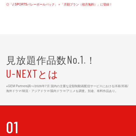
◎「J SPORTSバレーボールパック」＋「月額プラン（初月無料）」に登録！
見放題作品数
！
No.1
※
とは
U-NEXT
※GEM Partners調べ/2026年7⽉ 国内の主要な定額制動画配信サービスにおける洋画/邦画/
海外ドラマ/韓流・アジアドラマ/国内ドラマ/アニメを調査。別途、有料作品あり。
01