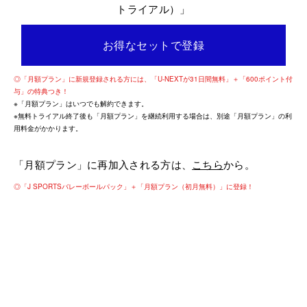
トライアル）」
お得なセットで登録
◎「月額プラン」に新規登録される方には、「U-NEXTが31日間無料」＋「600ポイント付
与」の特典つき！
※「月額プラン」はいつでも解約できます。
※無料トライアル終了後も「月額プラン」を継続利用する場合は、別途「月額プラン」の利
用料金がかかります。
「月額プラン」に再加入される方は、
こちら
から。
◎「J SPORTSバレーボールパック」＋「月額プラン（初月無料）」に登録！