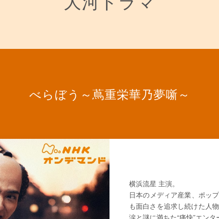
大河ドラマ
べらぼう～蔦重栄華乃夢噺～
横浜流星 主演。
日本のメディア産業、ポップ
も面白さを追求し続けた人物
涙と謎に満ちた“痛快”エン