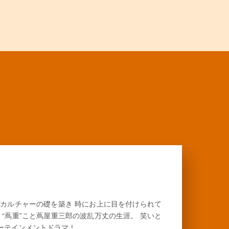
カルチャーの礎を築き 時にお上に目を付けられて
 “蔦重”こと蔦屋重三郎の波乱万丈の生涯。 笑いと
ターテインメントドラマ！