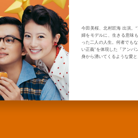
今田美桜、北村匠海 出演。
婦をモデルに、生きる意味
った二人の人生。何者でもな
い正義”を体現した『アンパ
身から湧いてくるような愛と