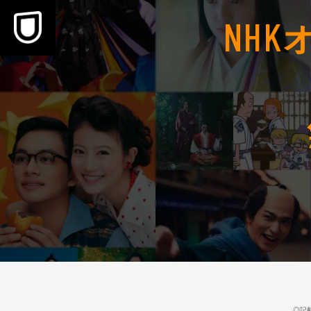
本文へスキップ
NHK
◎記