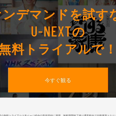
オンデマンドを
試す
の
U-NEXT
無料トライアルで
今すぐ観る
載の無料トライアルは本ページ経由の新規登録に適用。無料期間終了後は通常料金で自動更新となり