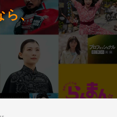
なら、
今すぐ観る
！
ます。