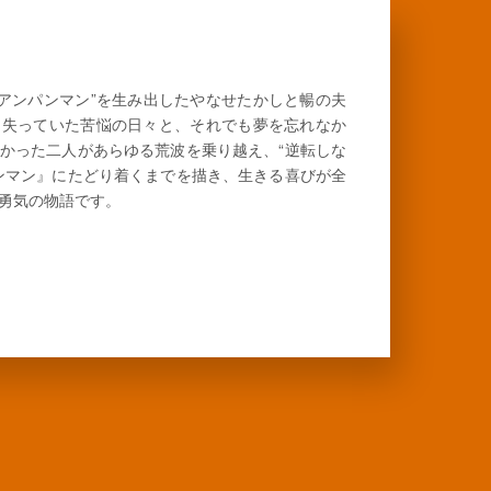
“アンパンマン”を生み出したやなせたかしと暢の夫
も失っていた苦悩の日々と、それでも夢を忘れなか
かった二人があらゆる荒波を乗り越え、“逆転しな
ンマン』にたどり着くまでを描き、生きる喜びが全
勇気の物語です。