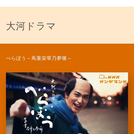
大河ドラマ
べらぼう～蔦重栄華乃夢噺～