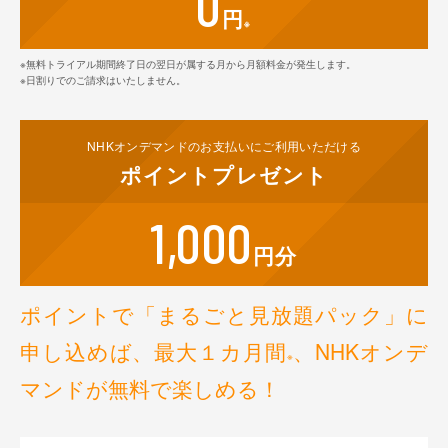
0
円
※
※無料トライアル期間終了日の翌日が属する月から月額料金が発生します。
※日割りでのご請求はいたしません。
NHKオンデマンドの
お支払いに
ご利用いただける
ポイント
プレゼント
1,000
円分
ポイントで「まるごと見放題パック」に
申し込めば、
最大１カ月間
、NHKオンデ
※
マンドが無料で楽しめる！