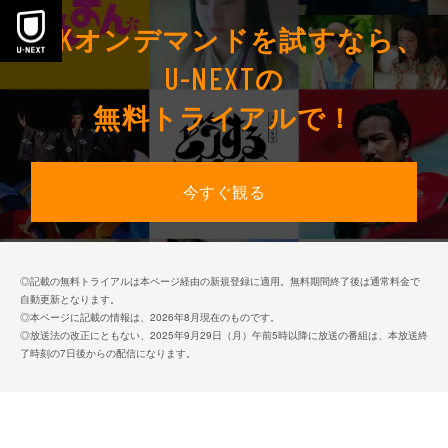
本文へスキップ
NHK
オンデマンドを
試すなら、
U-NEXT
の
無料トライアルで！
今すぐ観る
◎記載の無料トライアルは本ページ経由の新規登録に適用。無料期間終了後は通常料金で
自動更新となります。
◎本ページに記載の情報は、
2026
年
8
月現在のものです。
◎放送法の改正にともない、2025年9月29日（月）午前5時以降に放送の番組は、本放送終
了時刻の7日後からの配信になります。