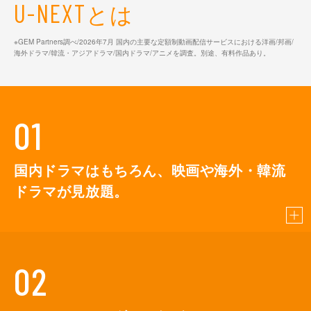
とは
U-NEXT
※GEM Partners調べ/2026年7⽉ 国内の主要な定額制動画配信サービスにおける洋画/邦画/
海外ドラマ/韓流・アジアドラマ/国内ドラマ/アニメを調査。別途、有料作品あり。
01
国内ドラマはもちろん、映画や海外・韓流
ドラマが見放題。
02