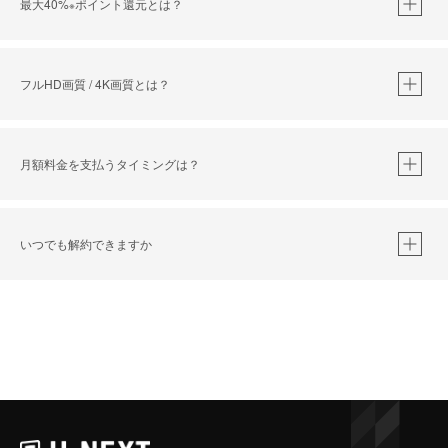
最大40%
ポイント還元とは？
※
※
作品によって必要なポイントが異なります。
フルHD画質 / 4K画質とは？
月額料金を支払うタイミングは？
※
40％ポイント還元の対象は、クレジットカード決済による作品の購入 / レンタルです。
※
iOSアプリのUコイン決済による作品の購入 / レンタルは、20％のポイント還元です。
※
還元の対象外となる決済方法や商品があります。くわしくは
こちら
をご確認ください。
いつでも解約できますか
こちら