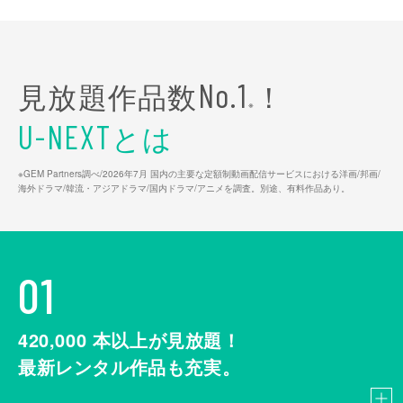
見放題作品数
！
No.1
※
とは
U-NEXT
※GEM Partners調べ/2026年7⽉ 国内の主要な定額制動画配信サービスにおける洋画/邦画/
海外ドラマ/韓流・アジアドラマ/国内ドラマ/アニメを調査。別途、有料作品あり。
01
420,000
本以上が見放題！
最新レンタル作品も充実。