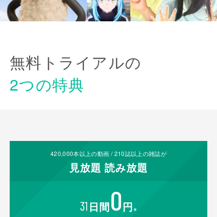
無料トライアルの
2つの特典
420,000
本以上の動画 /
210
誌以上の雑誌が
見放題
読み放題
0
31
日間
円
※