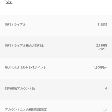
無料トライアル
31日間
無料トライアル後の⽉額料金
2,189円
（税込）
毎⽉もらえるU-NEXTポイント
1,200円分
同時視聴アカウント数
4
アカウントごとの機能制限設定