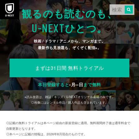
本文へスキップ
観るのも読むのも、
U-NEXT
ひとつ。
映画 / ドラマ / アニメから、マンガまで。
最新作も見放題も、ぞくぞく配信
。
※
まずは31日間 無料トライアル
本日登録すると
-
月
--
日
まで無料
※読み放題は、雑誌 / キッズ / U-NEXTオリジナル書籍のみです。
◎画像にはレンタル作品 / 購入作品も含まれています。
◎記載の無料トライアルは本ページ経由の新規登録に適用。無料期間終了後は通常料金で
自動更新となります。
◎本ページに記載の情報は、2026年8月現在のものです。