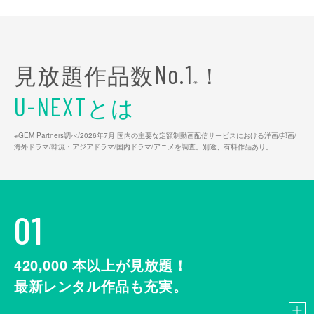
見放題作品数
！
No.1
※
とは
U-NEXT
※GEM Partners調べ/2026年7⽉ 国内の主要な定額制動画配信サービスにおける洋画/邦画/
海外ドラマ/韓流・アジアドラマ/国内ドラマ/アニメを調査。別途、有料作品あり。
01
420,000
本以上が見放題！
最新レンタル作品も充実。