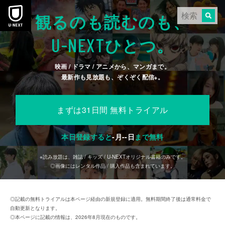
本文へスキップ
観るのも読むのも、
U-NEXT
ひとつ。
映画 / ドラマ / アニメから、マンガまで。
最新作も見放題も、ぞくぞく配信
。
※
まずは31日間 無料トライアル
本日登録すると
-
月
--
日
まで無料
※読み放題は、雑誌 / キッズ / U-NEXTオリジナル書籍のみです。
◎画像にはレンタル作品 / 購入作品も含まれています。
◎記載の無料トライアルは本ページ経由の新規登録に適用。無料期間終了後は通常料金で
自動更新となります。
◎本ページに記載の情報は、2026年8月現在のものです。