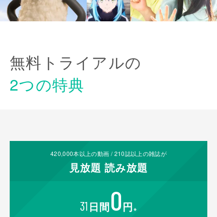
無料トライアルの
2つの特典
420,000
本以上の動画 /
210
誌以上の雑誌が
見放題
読み放題
0
31
日間
円
※