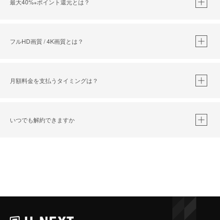
最大40%
ポイント還元とは？
※
※
作品によって必要なポイントが異なります。
フルHD画質 / 4K画質とは？
月額料金を支払うタイミングは？
※
40％ポイント還元の対象は、クレジットカード決済による作品の購入 / レンタルです。
※
iOSアプリのUコイン決済による作品の購入 / レンタルは、20％のポイント還元です。
※
還元の対象外となる決済方法や商品があります。くわしくは
こちら
をご確認ください。
いつでも解約できますか
こちら