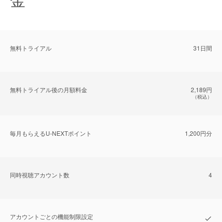
無料トライアル
31日間
無料トライアル後の⽉額料金
2,189円
（税込）
毎⽉もらえるU-NEXTポイント
1,200円分
同時視聴アカウント数
4
アカウントごとの機能制限設定