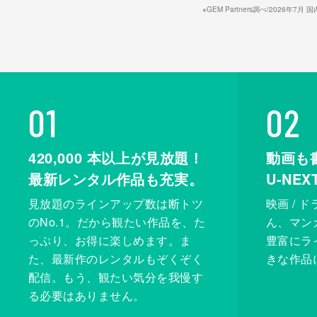
※GEM Partners調べ/20
01
02
420,000
本以上が見放題！
動画も
最新レンタル作品も充実。
U-NE
見放題のラインアップ数は断トツ
映画 / 
のNo.1。だから観たい作品を、た
ん、マンガ 
っぷり、お得に楽しめます。ま
豊富にラ
た、最新作のレンタルもぞくぞく
きな作品
配信。もう、観たい気分を我慢す
る必要はありません。