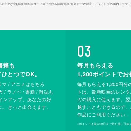
26年7⽉ 国内の主要な定額制動画配信サービスにおける洋画/邦画/海外ドラマ/韓流・アジアドラマ/国内ドラ
03
書籍も
毎月もらえる
XTひとつでOK。
1,200
ポイントでお
ドラマ / アニメはもちろ
毎月もらえる1,200円分
/ ラノベ / 書籍 / 雑誌も
トは、最新映画のレンタ
インアップ。あなたの好
ガの購入に使えます。翌
に、きっと出会えます。
越すこともできるので、
作品にご利用ください。
※
ポイントは最大90日まで持ち越し可能