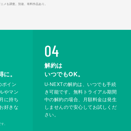
マ/アニメを調査。別途、有料作品あり。
04
解約は
得に。
いつでもOK。
のポイン
U-NEXTの解約は、いつでも手続
ルやマン
き可能です。無料トライアル期間
月に持ち
中の解約の場合、月額料金は発生
お好きな
しませんので安心してお試しくだ
さい。
です。