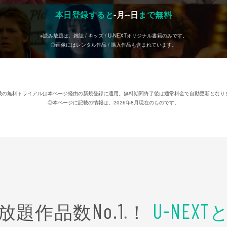
本日登録すると
-
月
--
日
まで無料
※読み放題は、雑誌 / キッズ / U-NEXTオリジナル書籍のみです。
◎画像にはレンタル作品 / 購入作品も含まれています。
載の無料トライアルは本ページ経由の新規登録に適用。無料期間終了後は通常料金で自動更新となり
◎本ページに記載の情報は、2026年8月現在のものです。
放題作品数
！
No.1
U-NEXT
※