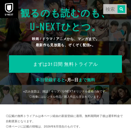
本文へスキップ
観るのも読むのも、
U-NEXT
ひとつ。
映画 / ドラマ / アニメから、マンガまで。
最新作も見放題も、ぞくぞく配信
。
※
まずは31日間 無料トライアル
本日登録すると
-
月
--
日
まで無料
※読み放題は、雑誌 / キッズ / U-NEXTオリジナル書籍のみです。
◎画像にはレンタル作品 / 購入作品も含まれています。
◎記載の無料トライアルは本ページ経由の新規登録に適用。無料期間終了後は通常料金で
自動更新となります。
◎本ページに記載の情報は、2026年8月現在のものです。