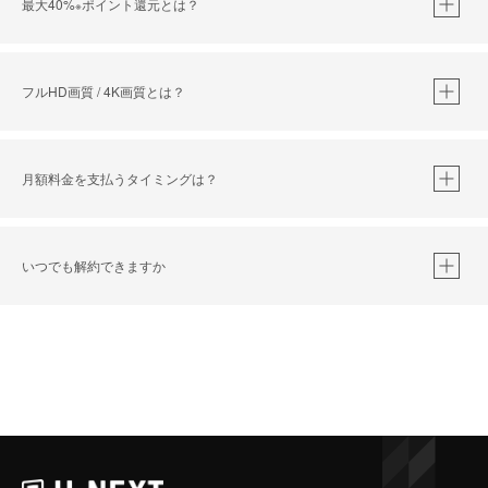
最大40%
ポイント還元とは？
※
※
作品によって必要なポイントが異なります。
フルHD画質 / 4K画質とは？
月額料金を支払うタイミングは？
※
40％ポイント還元の対象は、クレジットカード決済による作品の購入 / レンタルです。
※
iOSアプリのUコイン決済による作品の購入 / レンタルは、20％のポイント還元です。
※
還元の対象外となる決済方法や商品があります。くわしくは
こちら
をご確認ください。
いつでも解約できますか
こちら