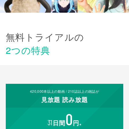
無料トライアルの
2つの特典
420,000
本以上の動画 /
210
誌以上の雑誌が
見放題
読み放題
0
31
日間
円
※