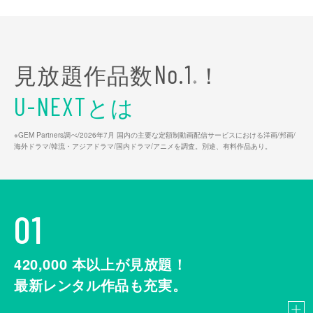
見放題作品数
！
No.1
※
とは
U-NEXT
※GEM Partners調べ/2026年7⽉ 国内の主要な定額制動画配信サービスにおける洋画/邦画/
海外ドラマ/韓流・アジアドラマ/国内ドラマ/アニメを調査。別途、有料作品あり。
01
420,000
本以上が見放題！
最新レンタル作品も充実。