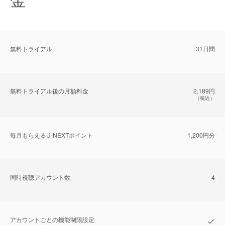
無料トライアル
31日間
無料トライアル後の⽉額料金
2,189円
（税込）
毎⽉もらえるU-NEXTポイント
1,200円分
同時視聴アカウント数
4
アカウントごとの機能制限設定