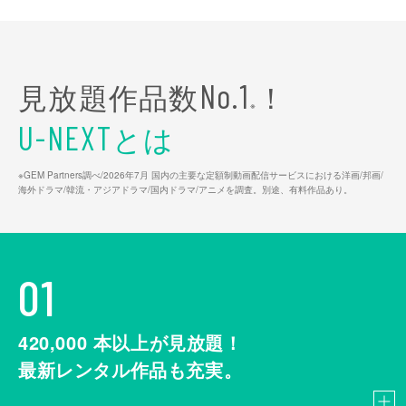
見放題作品数
！
No.1
※
とは
U-NEXT
※GEM Partners調べ/2026年7⽉ 国内の主要な定額制動画配信サービスにおける洋画/邦画/
海外ドラマ/韓流・アジアドラマ/国内ドラマ/アニメを調査。別途、有料作品あり。
01
420,000
本以上が見放題！
最新レンタル作品も充実。