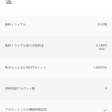
無料トライアル
31日間
無料トライアル後の⽉額料金
2,189円
（税込）
毎⽉もらえるU-NEXTポイント
1,200円分
同時視聴アカウント数
4
アカウントごとの機能制限設定