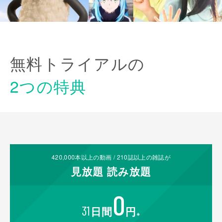
無料トライアルの
2つの特典
420,000
本以上の動画 /
210
誌以上の雑誌が
見放題
読み放題
0
31
日間
円
※