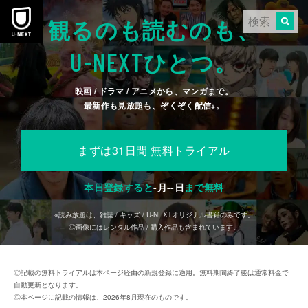
本文へスキップ
観るのも読むのも、
U-NEXT
ひとつ。
映画 / ドラマ / アニメから、マンガまで。
最新作も見放題も、ぞくぞく配信
。
※
まずは31日間 無料トライアル
本日登録すると
-
月
--
日
まで無料
※読み放題は、雑誌 / キッズ / U-NEXTオリジナル書籍のみです。
◎画像にはレンタル作品 / 購入作品も含まれています。
◎記載の無料トライアルは本ページ経由の新規登録に適用。無料期間終了後は通常料金で
自動更新となります。
◎本ページに記載の情報は、2026年8月現在のものです。