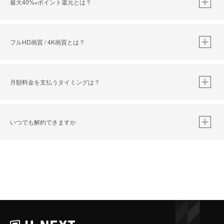
最大40%
ポイント還元とは？
※
※
作品によって必要なポイントが異なります。
フルHD画質 / 4K画質とは？
月額料金を支払うタイミングは？
※
40％ポイント還元の対象は、クレジットカード決済による作品の購入 / レンタルです。
※
iOSアプリのUコイン決済による作品の購入 / レンタルは、20％のポイント還元です。
※
還元の対象外となる決済方法や商品があります。くわしくは
こちら
をご確認ください。
いつでも解約できますか
こちら