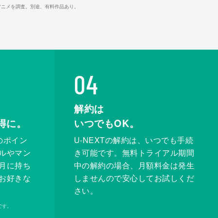
マ/アニメを調査。別途、有料作品あり。
04
解約は
得に。
いつでもOK。
のポイン
U-NEXTの解約は、いつでも手続
ルやマン
き可能です。無料トライアル期間
月に持ち
中の解約の場合、月額料金は発生
お好きな
しませんので安心してお試しくだ
さい。
です。