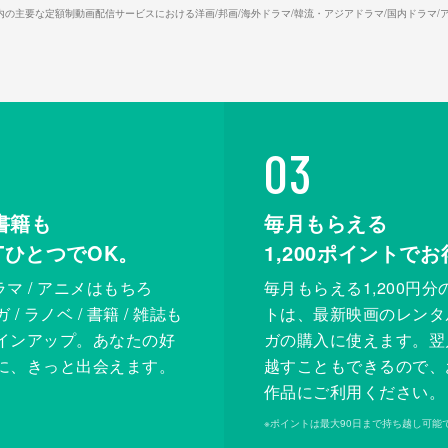
26年7⽉ 国内の主要な定額制動画配信サービスにおける洋画/邦画/海外ドラマ/韓流・アジアドラマ/国内ドラ
03
書籍も
毎月もらえる
XTひとつでOK。
1,200
ポイントでお
ドラマ / アニメはもちろ
毎月もらえる1,200円分
/ ラノベ / 書籍 / 雑誌も
トは、最新映画のレンタ
インアップ。あなたの好
ガの購入に使えます。翌
に、きっと出会えます。
越すこともできるので、
作品にご利用ください。
※
ポイントは最大90日まで持ち越し可能