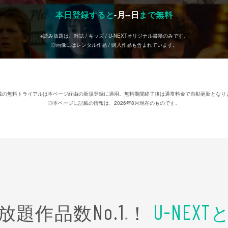
本日登録すると
-
月
--
日
まで無料
※読み放題は、雑誌 / キッズ / U-NEXTオリジナル書籍のみです。
◎画像にはレンタル作品 / 購入作品も含まれています。
載の無料トライアルは本ページ経由の新規登録に適用。無料期間終了後は通常料金で自動更新となり
◎本ページに記載の情報は、2026年8月現在のものです。
放題作品数
！
No.1
U-NEXT
※