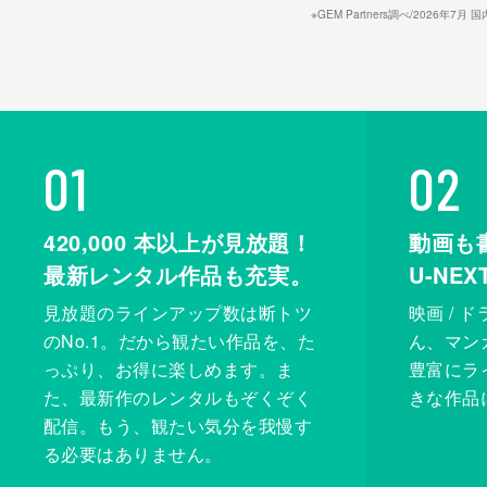
※GEM Partners調べ/20
01
02
420,000
本以上が見放題！
動画も
最新レンタル作品も充実。
U-NE
見放題のラインアップ数は断トツ
映画 / 
のNo.1。だから観たい作品を、た
ん、マンガ 
っぷり、お得に楽しめます。ま
豊富にラ
た、最新作のレンタルもぞくぞく
きな作品
配信。もう、観たい気分を我慢す
る必要はありません。