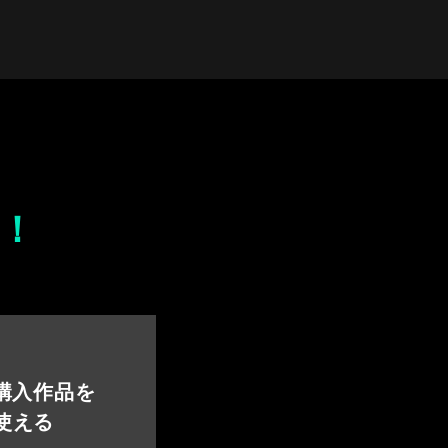
！
 購入作品を
使える