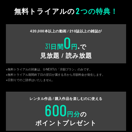
2
無料トライアルの
つの特典！
420,000
本以上の動画 /
210
誌以上の雑誌が
0
31
日間
円
で
※
見放題 / 読み放題
※無料トライアルの対象は、U-NEXTの「月額プラン」のみです。
※無料トライアル期間終了日の翌日が属する月から月額料金が発生します。
※日割りでのご請求はいたしません。
レンタル作品 / 購入作品を
楽しむのに使える
600
円分
の
ポイントプレゼント