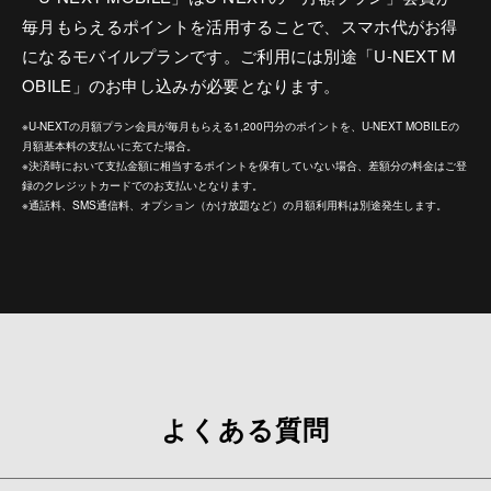
毎月もらえるポイントを活用することで、スマホ代がお得
になるモバイルプランです。ご利用には別途「U-NEXT M
OBILE」のお申し込みが必要となります。
※U-NEXTの月額プラン会員が毎月もらえる1,200円分のポイントを、U-NEXT MOBILEの
月額基本料の支払いに充てた場合。
※決済時において支払金額に相当するポイントを保有していない場合、差額分の料金はご登
録のクレジットカードでのお支払いとなります。
※通話料、SMS通信料、オプション（かけ放題など）の月額利用料は別途発生します。
よくある質問