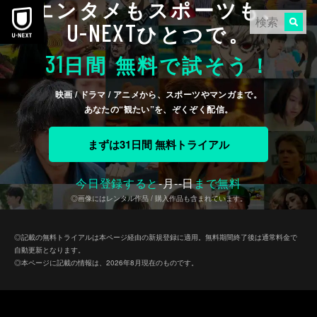
エンタメもスポーツも、
本文へスキップ
U-NEXT
ひとつで。
31
日間 無料で試そう！
映画 / ドラマ / アニメから、スポーツやマンガまで。
あなたの“観たい”を、ぞくぞく配信。
まずは31日間 無料トライアル
今日登録すると
-
月
--
日
まで無料
◎画像にはレンタル作品 / 購入作品も含まれています。
◎記載の無料トライアルは本ページ経由の新規登録に適用。無料期間終了後は通常料金で
自動更新となります。
◎本ページに記載の情報は、2026年8月現在のものです。