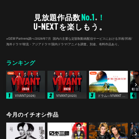
No.1
見放題作品数
！
※
U-NEXT
を楽しもう。
※GEM Partners調べ/2026年7⽉ 国内の主要な定額制動画配信サービスにおける洋画/邦画/
海外ドラマ/韓流・アジアドラマ/国内ドラマ/アニメを調査。別途、有料作品あり。
ランキング
1
2
3
4
VIVANT(2026)
VIVANT(2023)
ドラム―VIVANT THE ORIGIN STORY―
今月のイチオシ作品