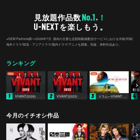
No.1
見放題作品数
！
※
U-NEXT
を楽しもう。
※GEM Partners調べ/2026年7⽉ 国内の主要な定額制動画配信サービスにおける洋画/邦画/
海外ドラマ/韓流・アジアドラマ/国内ドラマ/アニメを調査。別途、有料作品あり。
ランキング
1
2
3
4
VIVANT(2026)
VIVANT(2023)
ドラム―VIVANT THE ORIGIN STORY―
今月のイチオシ作品