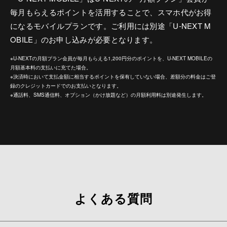
毎月もらえるポイントを活用することで、スマホ代がお得
になるモバイルプランです。ご利用には別途「U-NEXT M
OBILE」のお申し込みが必要となります。
※U-NEXTの月額プラン会員が毎月もらえる1,200円分のポイントを、U-NEXT MOBILEの
月額基本料の支払いに充てた場合。
※決済時において支払金額に相当するポイントを保有していない場合、差額分の料金はご登
録のクレジットカードでのお支払いとなります。
※通話料、SMS通信料、オプション（かけ放題など）の月額利用料は別途発生します。
よくある質問