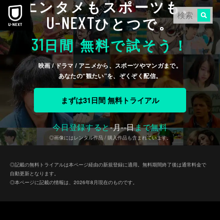
エンタメもスポーツも、
本文へスキップ
U-NEXT
ひとつで。
31
日間 無料で試そう！
映画 / ドラマ / アニメから、スポーツやマンガまで。
あなたの“観たい”を、ぞくぞく配信。
まずは31日間 無料トライアル
今日登録すると
-
月
--
日
まで無料
◎画像にはレンタル作品 / 購入作品も含まれています。
◎記載の無料トライアルは本ページ経由の新規登録に適用。無料期間終了後は通常料金で
自動更新となります。
◎本ページに記載の情報は、2026年8月現在のものです。