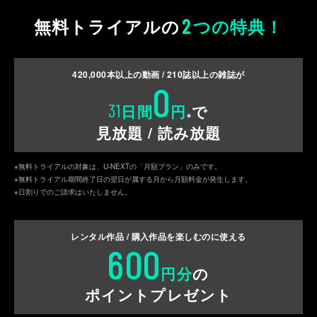
2
無料トライアルの
つの特典！
420,000
本以上の動画 /
210
誌以上の雑誌が
0
31
日間
円
で
※
見放題 / 読み放題
※無料トライアルの対象は、U-NEXTの「月額プラン」のみです。
※無料トライアル期間終了日の翌日が属する月から月額料金が発生します。
※日割りでのご請求はいたしません。
レンタル作品 / 購入作品を
楽しむのに使える
600
円分
の
ポイントプレゼント