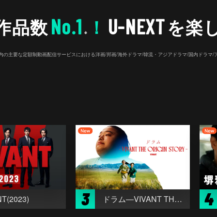
No.1
U-NEXT
作品数
！
を楽
※
26年7⽉ 国内の主要な定額制動画配信サービスにおける洋画/邦画/海外ドラマ/韓流・アジアドラマ/国内ドラ
3
4
T(2023)
ドラム―VIVANT THE ORIGIN STORY―