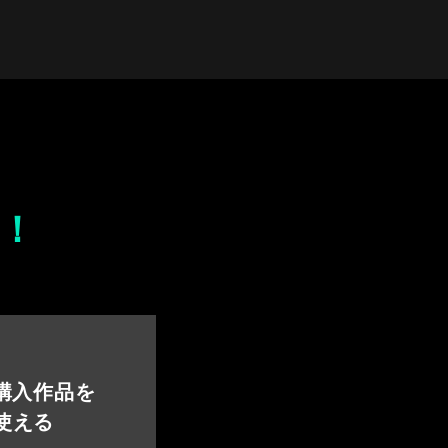
！
 購入作品を
使える