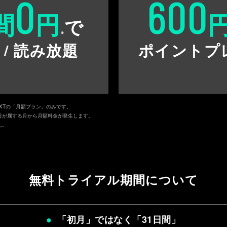
0
600
間
円
で
※
 / 読み放題
ポイントプ
EXTの「月額プラン」のみです。
日が属する月から月額料金が発生します。
ん。
無料トライアル期間について
「初月」ではなく「
31日間
」