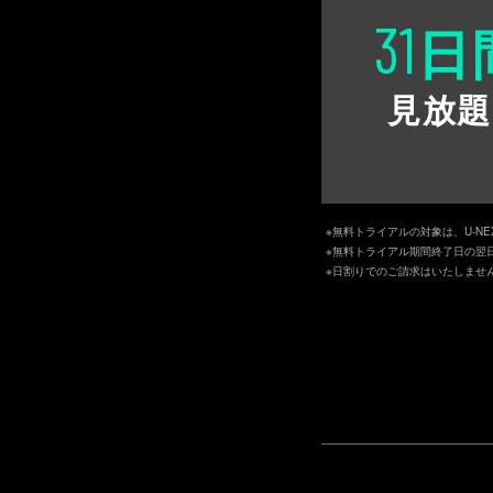
31
日
見放題
※無料トライアルの対象は、U-N
※無料トライアル期間終了日の翌
※日割りでのご請求はいたしませ