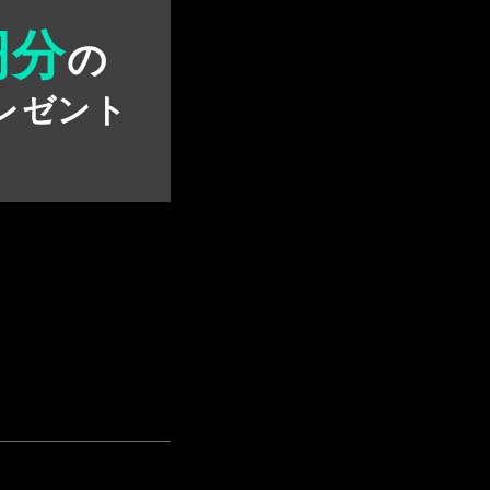
円分
の
レゼント