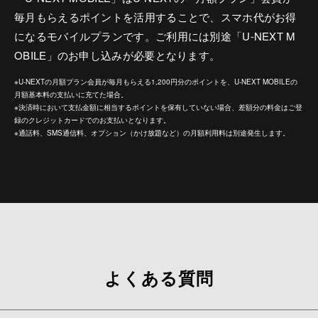
毎月もらえるポイントを活用することで、スマホ代がお得
になるモバイルプランです。ご利用には別途「U-NEXT M
OBILE」のお申し込みが必要となります。
※U-NEXTの月額プラン会員が毎月もらえる1,200円分のポイントを、U-NEXT MOBILEの
月額基本料の支払いに充てた場合。
※決済時において支払金額に相当するポイントを保有していない場合、差額分の料金はご登
録のクレジットカードでのお支払いとなります。
※通話料、SMS通信料、オプション（かけ放題など）の月額利用料は別途発生します。
よくある質問