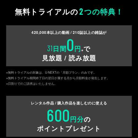
2
無料トライアルの
つの特典！
420,000
本以上の動画 /
210
誌以上の雑誌が
0
31
日間
円
で
※
見放題 / 読み放題
※無料トライアルの対象は、U-NEXTの「月額プラン」のみです。
※無料トライアル期間終了日の翌日が属する月から月額料金が発生します。
※日割りでのご請求はいたしません。
レンタル作品 / 購入作品を
楽しむのに使える
600
円分
の
ポイントプレゼント