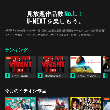
No.1
見放題作品数
！
※
U-NEXT
を楽しもう。
※GEM Partners調べ/2026年7⽉ 国内の主要な定額制動画配信サービスにおける洋画/邦画/
海外ドラマ/韓流・アジアドラマ/国内ドラマ/アニメを調査。別途、有料作品あり。
ランキング
1
2
3
4
VIVANT(2026)
VIVANT(2023)
ドラム―VIVANT THE ORIGIN STORY―
今月のイチオシ作品