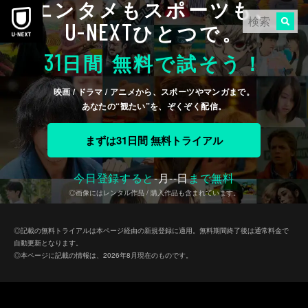
エンタメもスポーツも、
本文へスキップ
U-NEXT
ひとつで。
31
日間 無料で試そう！
映画 / ドラマ / アニメから、スポーツやマンガまで。
あなたの“観たい”を、ぞくぞく配信。
まずは31日間 無料トライアル
今日登録すると
-
月
--
日
まで無料
◎画像にはレンタル作品 / 購入作品も含まれています。
◎記載の無料トライアルは本ページ経由の新規登録に適用。無料期間終了後は通常料金で
自動更新となります。
◎本ページに記載の情報は、2026年8月現在のものです。