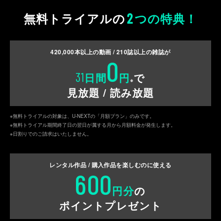
2
無料トライアルの
つの特典！
420,000
本以上の動画 /
210
誌以上の雑誌が
0
31
日間
円
で
※
見放題 / 読み放題
※無料トライアルの対象は、U-NEXTの「月額プラン」のみです。
※無料トライアル期間終了日の翌日が属する月から月額料金が発生します。
※日割りでのご請求はいたしません。
レンタル作品 / 購入作品を
楽しむのに使える
600
円分
の
ポイントプレゼント