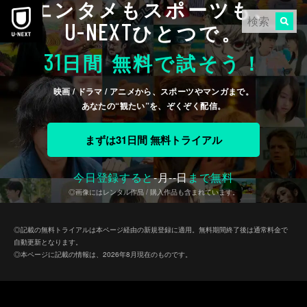
エンタメもスポーツも、
本文へスキップ
U-NEXT
ひとつで。
31
日間 無料で試そう！
映画 / ドラマ / アニメから、スポーツやマンガまで。
あなたの“観たい”を、ぞくぞく配信。
まずは31日間 無料トライアル
今日登録すると
-
月
--
日
まで無料
◎画像にはレンタル作品 / 購入作品も含まれています。
◎記載の無料トライアルは本ページ経由の新規登録に適用。無料期間終了後は通常料金で
自動更新となります。
◎本ページに記載の情報は、2026年8月現在のものです。