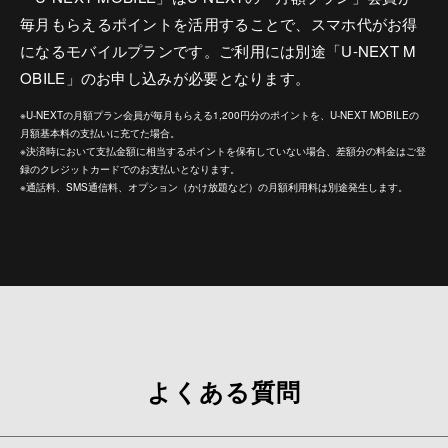
毎月もらえるポイントを活用することで、スマホ代がお得
になるモバイルプランです。ご利用には別途「U-NEXT M
OBILE」のお申し込みが必要となります。
※U-NEXTの月額プラン会員が毎月もらえる1,200円分のポイントを、U-NEXT MOBILEの
月額基本料の支払いに充てた場合。
※決済時において支払金額に相当するポイントを保有していない場合、差額分の料金はご登
録のクレジットカードでのお支払いとなります。
※通話料、SMS通信料、オプション（かけ放題など）の月額利用料は別途発生します。
よくある質問