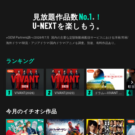
No.1
見放題作品数
！
※
U-NEXT
を楽しもう。
※GEM Partners調べ/2026年7⽉ 国内の主要な定額制動画配信サービスにおける洋画/邦画/
海外ドラマ/韓流・アジアドラマ/国内ドラマ/アニメを調査。別途、有料作品あり。
ランキング
1
2
3
4
VIVANT(2026)
VIVANT(2023)
ドラム―VIVANT THE ORIGIN STORY―
今月のイチオシ作品