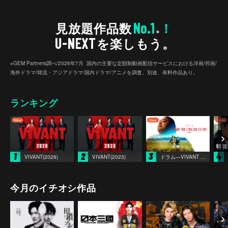
No.1
見放題作品数
！
※
U-NEXT
を楽しもう。
※GEM Partners調べ/2026年7⽉ 国内の主要な定額制動画配信サービスにおける洋画/邦画/
海外ドラマ/韓流・アジアドラマ/国内ドラマ/アニメを調査。別途、有料作品あり。
ランキング
1
2
3
4
VIVANT(2026)
VIVANT(2023)
ドラム―VIVANT THE ORIGIN STORY―
今月のイチオシ作品