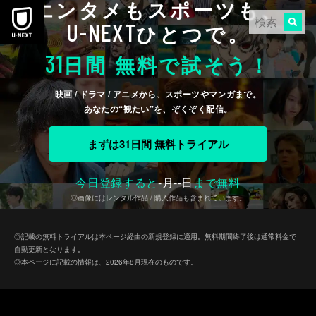
エンタメもスポーツも、
本文へスキップ
U-NEXT
ひとつで。
31
日間 無料で試そう！
映画 / ドラマ / アニメから、スポーツやマンガまで。
あなたの“観たい”を、ぞくぞく配信。
まずは31日間 無料トライアル
今日登録すると
-
月
--
日
まで無料
◎画像にはレンタル作品 / 購入作品も含まれています。
◎記載の無料トライアルは本ページ経由の新規登録に適用。無料期間終了後は通常料金で
自動更新となります。
◎本ページに記載の情報は、2026年8月現在のものです。