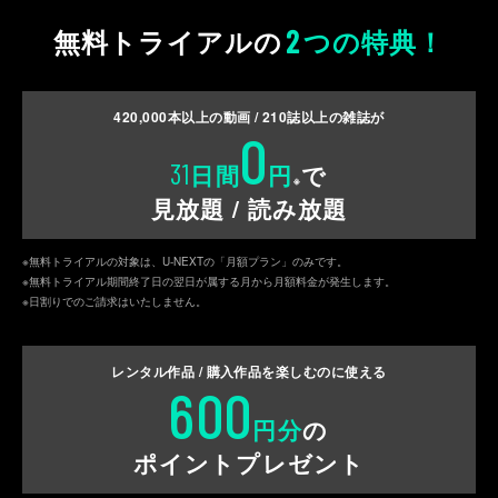
2
無料トライアルの
つの特典！
420,000
本以上の動画 /
210
誌以上の雑誌が
0
31
日間
円
で
※
見放題 / 読み放題
※無料トライアルの対象は、U-NEXTの「月額プラン」のみです。
※無料トライアル期間終了日の翌日が属する月から月額料金が発生します。
※日割りでのご請求はいたしません。
レンタル作品 / 購入作品を
楽しむのに使える
600
円分
の
ポイントプレゼント