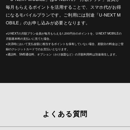
毎月もらえるポイントを活用することで、スマホ代がお得
になるモバイルプランです。ご利用には別途「U-NEXT M
OBILE」のお申し込みが必要となります。
※U-NEXTの月額プラン会員が毎月もらえる1,200円分のポイントを、U-NEXT MOBILEの
月額基本料の支払いに充てた場合。
※決済時において支払金額に相当するポイントを保有していない場合、差額分の料金はご登
録のクレジットカードでのお支払いとなります。
※通話料、SMS通信料、オプション（かけ放題など）の月額利用料は別途発生します。
よくある質問