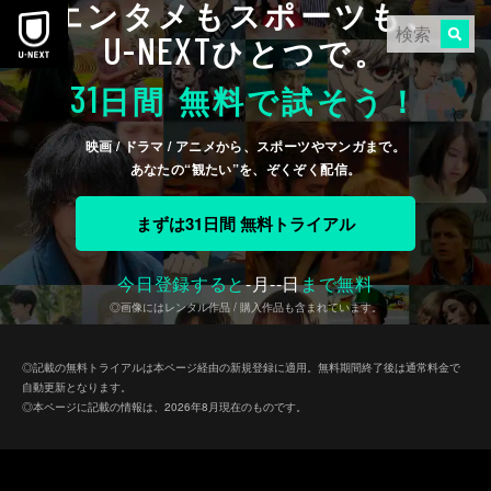
エンタメもスポーツも、
本文へスキップ
U-NEXT
ひとつで。
31
日間 無料で試そう！
映画 / ドラマ / アニメから、スポーツやマンガまで。
あなたの“観たい”を、ぞくぞく配信。
まずは31日間 無料トライアル
今日登録すると
-
月
--
日
まで無料
◎画像にはレンタル作品 / 購入作品も含まれています。
◎記載の無料トライアルは本ページ経由の新規登録に適用。無料期間終了後は通常料金で
自動更新となります。
◎本ページに記載の情報は、2026年8月現在のものです。