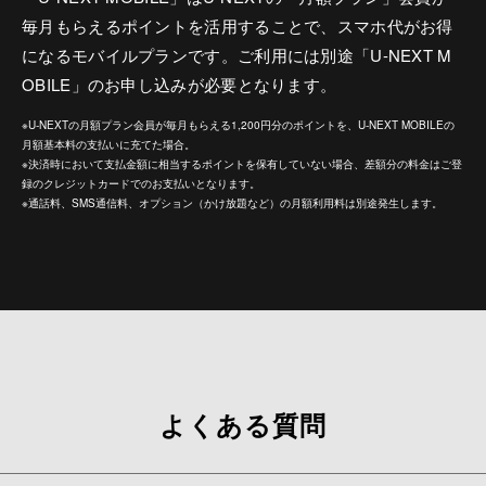
毎月もらえるポイントを活用することで、スマホ代がお得
になるモバイルプランです。ご利用には別途「U-NEXT M
OBILE」のお申し込みが必要となります。
※U-NEXTの月額プラン会員が毎月もらえる1,200円分のポイントを、U-NEXT MOBILEの
月額基本料の支払いに充てた場合。
※決済時において支払金額に相当するポイントを保有していない場合、差額分の料金はご登
録のクレジットカードでのお支払いとなります。
※通話料、SMS通信料、オプション（かけ放題など）の月額利用料は別途発生します。
よくある質問