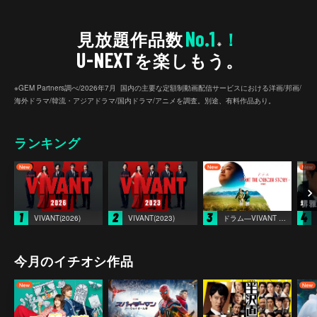
No.1
見放題作品数
！
※
U-NEXT
を楽しもう。
※GEM Partners調べ/2026年7⽉ 国内の主要な定額制動画配信サービスにおける洋画/邦画/
海外ドラマ/韓流・アジアドラマ/国内ドラマ/アニメを調査。別途、有料作品あり。
ランキング
1
2
3
4
VIVANT(2026)
VIVANT(2023)
ドラム―VIVANT THE ORIGIN STORY―
今月のイチオシ作品