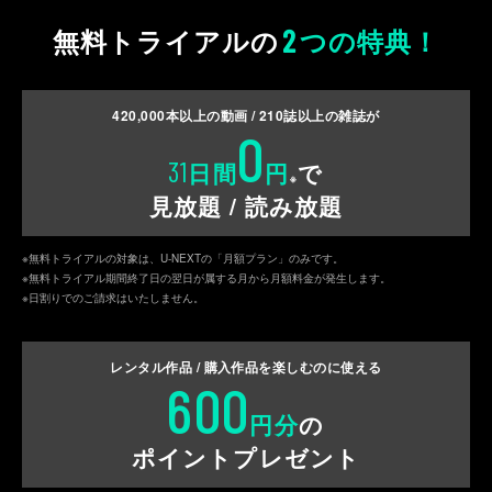
2
無料トライアルの
つの特典！
420,000
本以上の動画 /
210
誌以上の雑誌が
0
31
日間
円
で
※
見放題 / 読み放題
※無料トライアルの対象は、U-NEXTの「月額プラン」のみです。
※無料トライアル期間終了日の翌日が属する月から月額料金が発生します。
※日割りでのご請求はいたしません。
レンタル作品 / 購入作品を
楽しむのに使える
600
円分
の
ポイントプレゼント