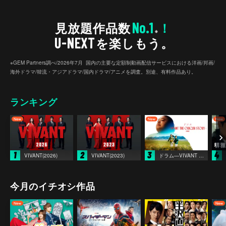
No.1
見放題作品数
！
※
U-NEXT
を楽しもう。
※GEM Partners調べ/2026年7⽉ 国内の主要な定額制動画配信サービスにおける洋画/邦画/
海外ドラマ/韓流・アジアドラマ/国内ドラマ/アニメを調査。別途、有料作品あり。
ランキング
1
2
3
4
VIVANT(2026)
VIVANT(2023)
ドラム―VIVANT THE ORIGIN STORY―
今月のイチオシ作品