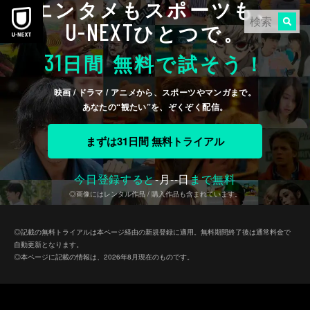
エンタメもスポーツも、
本文へスキップ
U-NEXT
ひとつで。
31
日間 無料で試そう！
映画 / ドラマ / アニメから、スポーツやマンガまで。
あなたの“観たい”を、ぞくぞく配信。
まずは31日間 無料トライアル
今日登録すると
-
月
--
日
まで無料
◎画像にはレンタル作品 / 購入作品も含まれています。
◎記載の無料トライアルは本ページ経由の新規登録に適用。無料期間終了後は通常料金で
自動更新となります。
◎本ページに記載の情報は、2026年8月現在のものです。