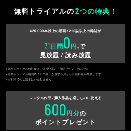
2
無料トライアルの
つの特典！
420,000
本以上の動画 /
210
誌以上の雑誌が
0
31
日間
円
で
※
見放題 / 読み放題
※無料トライアルの対象は、U-NEXTの「月額プラン」のみです。
※無料トライアル期間終了日の翌日が属する月から月額料金が発生します。
※日割りでのご請求はいたしません。
レンタル作品 / 購入作品を
楽しむのに使える
600
円分
の
ポイントプレゼント