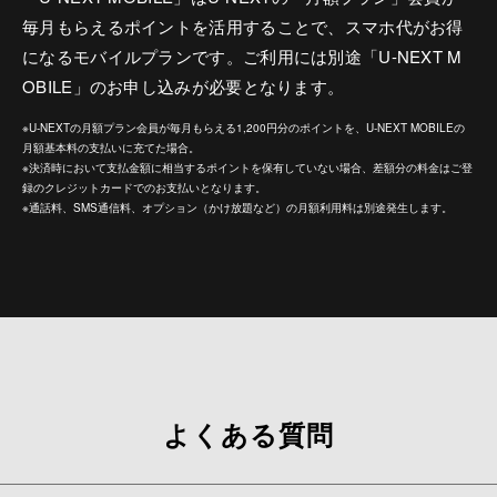
毎月もらえるポイントを活用することで、スマホ代がお得
になるモバイルプランです。ご利用には別途「U-NEXT M
OBILE」のお申し込みが必要となります。
※U-NEXTの月額プラン会員が毎月もらえる1,200円分のポイントを、U-NEXT MOBILEの
月額基本料の支払いに充てた場合。
※決済時において支払金額に相当するポイントを保有していない場合、差額分の料金はご登
録のクレジットカードでのお支払いとなります。
※通話料、SMS通信料、オプション（かけ放題など）の月額利用料は別途発生します。
よくある質問