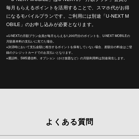
毎月もらえるポイントを活用することで、スマホ代がお得
になるモバイルプランです。ご利用には別途「U-NEXT M
OBILE」のお申し込みが必要となります。
※U-NEXTの月額プラン会員が毎月もらえる1,200円分のポイントを、U-NEXT MOBILEの
月額基本料の支払いに充てた場合。
※決済時において支払金額に相当するポイントを保有していない場合、差額分の料金はご登
録のクレジットカードでのお支払いとなります。
※通話料、SMS通信料、オプション（かけ放題など）の月額利用料は別途発生します。
よくある質問