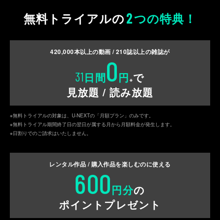
2
無料トライアルの
つの特典！
420,000
本以上の動画 /
210
誌以上の雑誌が
0
31
日間
円
で
※
見放題 / 読み放題
※無料トライアルの対象は、U-NEXTの「月額プラン」のみです。
※無料トライアル期間終了日の翌日が属する月から月額料金が発生します。
※日割りでのご請求はいたしません。
レンタル作品 / 購入作品を
楽しむのに使える
600
円分
の
ポイントプレゼント