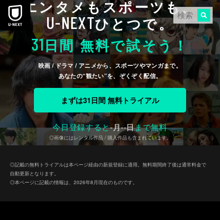
エンタメもスポーツも、
本文へスキップ
U-NEXT
ひとつで。
31
日間 無料で試そう！
映画 / ドラマ / アニメから、スポーツやマンガまで。
あなたの“観たい”を、ぞくぞく配信。
まずは31日間 無料トライアル
今日登録すると
-
月
--
日
まで無料
◎画像にはレンタル作品 / 購入作品も含まれています。
◎記載の無料トライアルは本ページ経由の新規登録に適用。無料期間終了後は通常料金で
自動更新となります。
◎本ページに記載の情報は、2026年8月現在のものです。