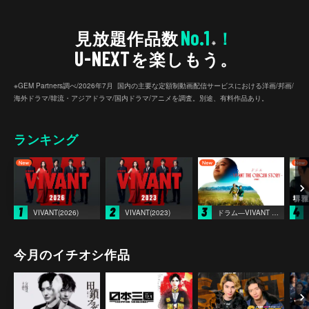
No.1
見放題作品数
！
※
U-NEXT
を楽しもう。
※GEM Partners調べ/2026年7⽉ 国内の主要な定額制動画配信サービスにおける洋画/邦画/
海外ドラマ/韓流・アジアドラマ/国内ドラマ/アニメを調査。別途、有料作品あり。
ランキング
1
2
3
4
VIVANT(2026)
VIVANT(2023)
ドラム―VIVANT THE ORIGIN STORY―
今月のイチオシ作品