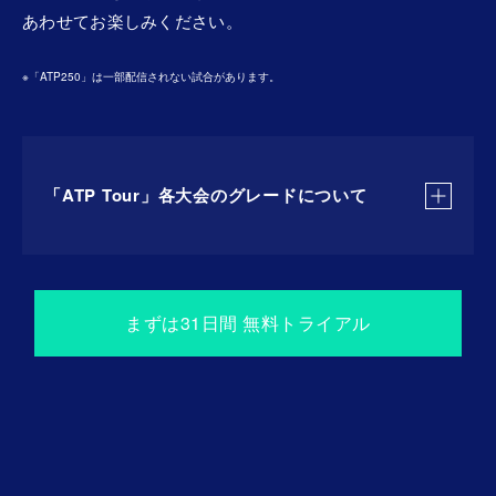
あわせてお楽しみください。
※「ATP250」は一部配信されない試合があります。
「ATP Tour」各大会のグレードについて
「Nitto ATP Finals」
まずは31⽇間 無料トライアル
（全試合配信/実況・解説付き）
年間ランキング上位8選手のみが出場できるツアー最
終戦。
「ATP Tour Masters1000」
（全試合配信/シングルス決勝・準決勝・準々決勝・