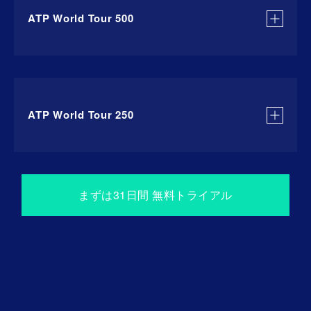
BNPパリバ・オープン
ATP World Tour 500
2026年3月18日(水)〜
マイアミ・オープン
2026年4月5日(日)〜
2025年2月9日(月)〜
ロレックス・モンテカルロ・マスターズ
ダラス・オープン / ABNアムロ・オープン
ATP World Tour 250
2026年4月22日(水)〜
2026年2月16日(月)〜
ムチュア・マドリード・オープン
カタール・オープン / リオ・オープン
2026年5月6日(水)〜
2026年2月23日(月)〜
2026年1月5日(月) 〜
まずは31⽇間 無料トライアル
BNLイタリア国際
メキシコ・オープン / ドバイ・デューティフリー・テ
ブリズベン国際 / 香港オープン
ニス選手権
2026年8月2日(日)
〜
2026年1月12日(月)〜
ナショナルバンク・オープン
2026年4月13日(月)〜
アデレード国際 / ASBクラシック
バルセロナ・オープン / BMWオープン
2026年8月13日(木)
〜
2026年2月2日(月)〜
シンシナティ・オープン
2026年5月17日(日)〜
オクシタニー・オープン