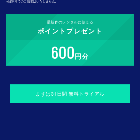
※日割りでのご請求はいたしません。
STEP 3
最新作の
レンタルに使える
ポイント
プレゼント
検索ボタンからライブ名で検索し、ご覧になりたいラ
イブを選択。
600
円分
まずは31⽇間 無料トライアル