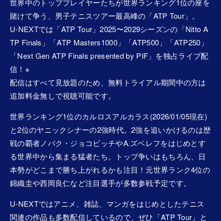
世界中のトッププレイヤーたちが世界ランキング1位の座を
賭けて争う、男子テニスツアー最高峰の「ATP Tour」。
U-NEXTでは「ATP Tour」2025〜2029シーズンの「Nitto A
TP Finals」「ATP Masters1000」「ATP500」「ATP250」
「Next Gen ATP Finals presented by PIF」を独占ライブ配
信！※
配信はすべて見放題のため、無料トライアル期間中の方は
追加料金無しで視聴可能です。
世界ランキング1位のカルロスアルカラス(2026/01/05現在)
と2位のヤニックシナーの2強時代。2強を追いかけるのは歴
戦の覇者ノバク・ジョコビッチやA.ズベレフをはじめとす
る世界中から集まる猛者たち。トップ争いはもちろん、日
本勢がどこまで勝ち上がれるかも注目！元世界ランク4位の
錦織圭や西岡良仁など注目選手が多数参戦予定です。
U-NEXTではアニメ、雑誌、マンガをはじめとしたテニス
関連の作品も多数配信しているので、ぜひ「ATP Tour」と