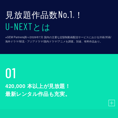
見放題作品数
！
No.1
※
とは
U-NEXT
※GEM Partners調べ/2026年7⽉ 国内の主要な定額制動画配信サービスにおける洋画/邦画/
海外ドラマ/韓流・アジアドラマ/国内ドラマ/アニメを調査。別途、有料作品あり。
01
420,000
本以上が見放題！
最新レンタル作品も充実。