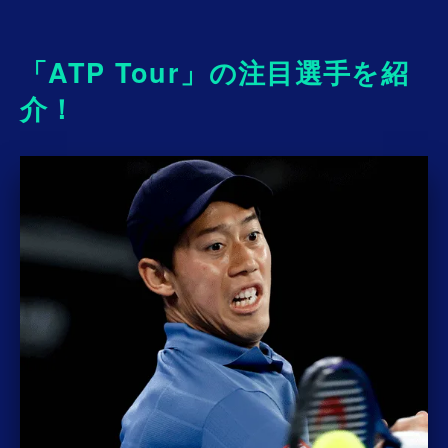
ベスト16を全試合実況・解説付き ）
年間9大会が開催され、優勝すると1,000ポイントが獲
得できる大会。
「ATP Tour」の注目選手を紹
介！
「ATP World Tour 500」
（全試合配信/決勝、準決勝は実況・解説付き）
年間16大会が開催され、優勝すると500ポイントが獲
得できる大会。(配信は15大会）
「ATP World Tour 250」
（1回戦〜決勝まで配信）
年間30大会が開催され、優勝すると250ポイントが獲
得できる大会。
※「ATP250」は一部配信されない試合があります。
「Next Gen ATP Finals presented by PIF」
（全試合配信/実況・解説なし）
20歳以下の選手で年間の獲得ポイント上位7選手と、