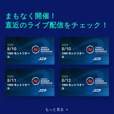
ハンブルク・オープン
2025年10月7日(水)〜
2026年2月9日(月)〜
ロレックス上海マスターズ
2026年6月15日(月)〜
アルゼンチン・オープン /
まもなく開催！
テラ・ウォルトマン・オープン /
HSBC選手権
直近のライブ配信をチェック！
2026年11月2日(月)〜
2026年2月16日(月)〜
ロレックス・パリ・マスターズ
2026年7月27日(月)〜
デルレイビーチ・オープン
ムバダラ・シティDCオープン
2026年2月23日(月)〜
2026年9月30日(水)〜
チリ・オープン
チャイナ・オープン
2026年3月30日(月)〜
2026年10月26日(月)〜
ティリアック・オープン / 全米男子クレーコート選手
スイス・インドア / エルステ・バンク・オープン
権 / ハッサン2世グランプリ
2026年5月17日(日)〜
ジュネーブ・オープン
2026年6月8日(月)〜
リベマ・オープン / ボス・オープン
もっと見る
＋