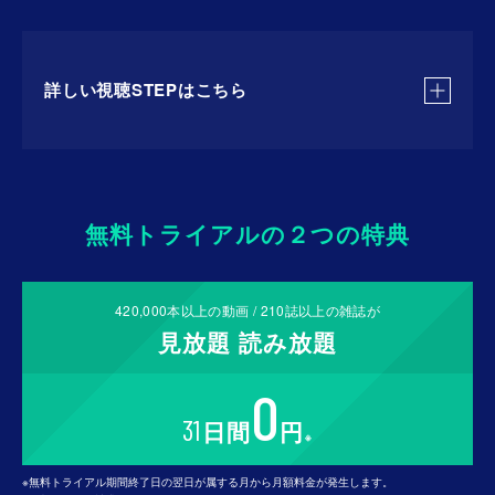
2026年9月23日(水)〜
杭州オープン / 成都オープン
2026年10月19日(月)〜
詳しい視聴STEPはこちら
アルマトイ・オープン / ヨーロピアン・オープン /
リ
ヨン・オープン
2026年11月8日(日)〜
STEP 1
BNPパリバ・ノルディック・オープン
無料トライアルの２つの特典
U-NEXTの31日間無料トライアルに登録。
420,000
本以上の動画 /
210
誌以上の雑誌が
STEP 2
見放題
読み放題
パソコンの
サービスサイト
または視聴可能デバイスの
0
U-NEXTアプリを開き、
登録したアカウントでログイ
31
日間
円
ン。
※
※スマートフォンまたはタブレットの場合は、事前にアプリをインストールしてく
※無料トライアル期間終了日の翌日が属する月から月額料金が発生します。
ださい。