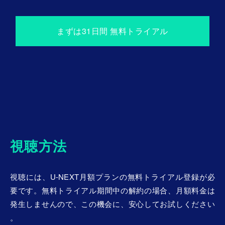
2026年6月21日(日)〜
マヨルカ選手権
まずは31⽇間 無料トライアル
2026年6月22日(月)〜
レクサス・イーストボーン国際
2026年7月13日(月)〜
ノルデア・オープン / スイス・オープン
・グシュター
ド
/
クロアチア・オープン・ウマグ
2026年7月20日(月)〜
ゼネラリ・オープン /
エストリル・オープン
視聴方法
2026年7月27日(月)〜
ミフェル・オープン
視聴には、U-NEXT月額プランの無料トライアル登録が必
要です。
無料トライアル期間中の解約の場合、月額料金は
2026年8月23日(日)〜
発生しませんので、
この機会に、安心してお試しください
ウィンストン・セーラム・オープン
。