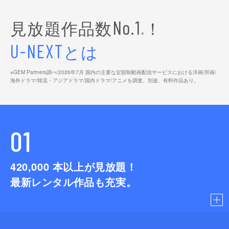
見放題作品数
！
No.1
※
とは
U-NEXT
※GEM Partners調べ/2026年7⽉ 国内の主要な定額制動画配信サービスにおける洋画/邦画/
海外ドラマ/韓流・アジアドラマ/国内ドラマ/アニメを調査。別途、有料作品あり。
01
420,000
本以上が見放題！
最新レンタル作品も充実。