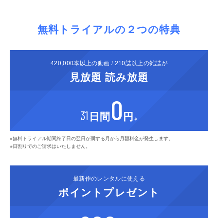
STEP 1
無料トライアルの２つの特典
U-NEXTの31日間無料トライアルに登録。
420,000
本以上の動画 /
210
誌以上の雑誌が
STEP 2
見放題
読み放題
パソコンの
サービスサイト
または視聴可能デバイスの
0
U-NEXTアプリを開き、
登録したアカウントでログイ
31
日間
円
ン。
※
※スマートフォンまたはタブレットの場合は、事前にアプリをインストールしてく
※無料トライアル期間終了日の翌日が属する月から月額料金が発生します。
ださい。
※日割りでのご請求はいたしません。
STEP 3
最新作の
レンタルに使える
ポイント
プレゼント
検索ボタンからライブ名で検索し、ご覧になりたいラ
イブを選択。