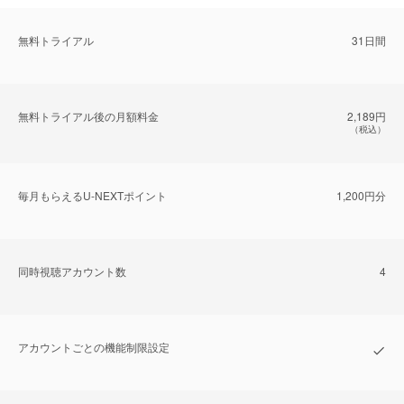
無料トライアル
31日間
無料トライアル後の⽉額料金
2,189円
（税込）
毎⽉もらえるU-NEXTポイント
1,200円分
同時視聴アカウント数
4
アカウントごとの機能制限設定