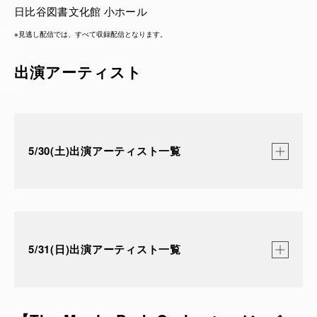
日比谷図書文化館 小ホール
※見逃し配信では、すべて収録配信となります。
出演アーティスト
5/30(土)出演アーティスト一覧
<FORUM座>(東京国際フォーラム ホール A)
Hibiya Dream Session 1:
5/31(日)出演アーティスト一覧
渡辺貞夫グループ 2026 / The Music Park Orchestra
with 小野リサ, スガ シカオ,
玉井詩織(ももいろクローバーZ), 新妻聖子, ふみの, 丸