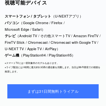
視聴可能デバイス
Special Act:黒沢 薫 / 山内総一郎
ューガーデン)
ANJI / RIO / rena
<HIDAMARI> (日比谷公園健康広場)
スマートフォン / タブレット
（U-NEXTアプリ）
大塚惇平 & 響きの沙庭 / とまとくらぶ / 半﨑美子 / LE
パソコン
（Google Chrome / Firefox /
TALK＆WORKSHOP
O / Rei
Microsoft Edge / Safari）
＜Musication Village - MANABI＞(日比谷図書文化
<HIROBA>(東京ミッドタウン日比谷・日比谷ステッ
テレビ
（Android TV / その他スマートTV / Amazon FireTV /
館 大ホール）
プ広場)
FireTV Stick / Chromecast / Chromecast with Google TV /
佐橋佳幸 / Rei / 弓木英梨乃 / ダイノジ 大谷ノブ彦
GAIA & Friends Session / Ms.OOJA / Rol3ert
U-NEXT TV / Apple TV / AirPlay）
津田昌太朗 / 深谷雄一（スーパー登山部）
ゲーム機
（PlayStation®4 / PlayStation®5）
<KOTONOHA>(東京ミッドタウン日比谷・パークビ
YOYOKA / みの
※スマートTVには一部対象外のモデルもあります。
ューガーデン)
※ライブ配信には1時間に最大約5.5GBの通信量を消費します。当日はWi-Fi環境での視聴を
Ayllton / 駒田早代 / 平井 秀明
推奨します。
＜Musication Village - TAIKEN＞日比谷図書文化館
小ホール
TALK＆WORKSHOP
GAKU-MC / PES
まずは31日間無料トライアル
＜Musication Village - MANABI＞(日比谷図書文化
館 大ホール）