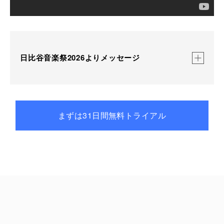
日比谷音楽祭2026よりメッセージ
日比谷音楽祭2026は、コロナ禍の2021年に無観客配
まずは31日間無料トライアル
信を初めて行ってから、毎年生配信を一緒にお届けし
てきたU-NEXTで、今年も生配信を行います。出演ア
ーティストの皆様、スタッフの皆様のコンセプトへの
ご理解とご協力はもちろん、ご協賛企業の皆様、クラ
ウドファンディングにご支援いただいた皆様、そして
昨年に引き続き、無料トライアルというサービスを活
用することでより開かれた配信の機会をご提供いただ
いたU-NEXT様といった、多くの関係する方々のご支