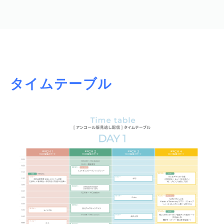
遠山大輔 / 今井邦彦 / 牧野 “Q” 英司 / 甲斐俊郎
新妻聖子 / 吉田 尚記
MCU / キノコ国本剛章 / 遠山大輔
タイムテーブル