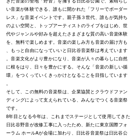
きた音楽の聖地「野音」を擁する日比谷公園で、素晴らし
配信時間になると、再生ボタンから視聴できます。
い音楽が体験できる、誰もに開かれた「フリーでボーダー
※事前に、「テスト動画再生」が問題なく再生できるかご確認ください。
レス」な音楽イベントです。親子孫３世代、誰もが気持ち
のよい空間と、トップアーティストのライブをはじめ、世
代やジャンルや好みを超えたさまざまな質の高い音楽体験
を、無料で楽しめます。音楽の楽しみ方も音楽の届け方も
、もっと自由になっていいと日比谷音楽祭は考えています
。音楽文化がより豊かになり、音楽が人々の暮らしに自然
に根をはり、日々を豊かにする。そんな「音楽の新しい循
環」をつくっていくきっかけとなることを目指しています
。
そして、この無料の音楽祭は、企業協賛とクラウドファン
ディングによって支えられている、みんなでつくる音楽祭
です。
8年目となる今年は、これまでステージとして使用してきた
日比谷野音が改修工事に入ったため、新たに東京国際フォ
ーラム ホールAが会場に加わり、日比谷音楽祭は日比谷公