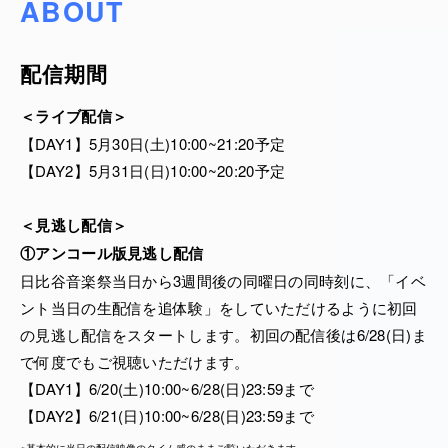
ABOUT
援とサポートにより、今回もこの他にはない特別な生
配信を実現、継続することができています。本当にあ
りがとうございます。
配信期間
日比谷音楽祭で無料で音楽に出会ったことがきっかけ
＜ライブ配信＞
で、音楽にお金を使ったり、音楽をはじめたり、音楽
【DAY1】5月30日(土)10:00~21:20予定
の仕事に興味をもったりと、音楽に関わる人が増えて
【DAY2】5月31日(日)10:00~20:20予定
いくことも、日比谷音楽祭を開催する目的の一つです
。
＜見逃し配信＞
MCコーナーをはじめとした配信でしか見ることがで
①アンコール版見逃し配信
きないプログラムもご用意し、そして楽しみながらア
日比谷音楽祭当日から3週間後の同曜日の同時刻に、「イベ
ーティストやその音楽について知り、応援することに
ント当日の生配信を追体験」をしていただけるように初回
もつながる取り組みも取り入れて、新しい音楽の循環
の見逃し配信をスタートします。初回の配信後は6/28(日)ま
を生む配信を目指しています。
で何度でもご視聴いただけます。
【DAY1】6/20(土)10:00~6/28(日)23:59まで
この生配信は、よりたくさんの方に音楽体験を届ける
【DAY2】6/21(日)10:00~6/28(日)23:59まで
ために、日比谷公園に来場される方だけでなく、おう
ちにいても、日本全国どこからでも、リアルタイムで