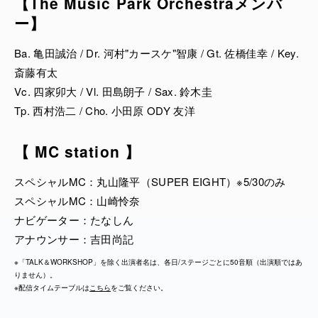
【The Music Park Orchestraメンバ
山隆平(SUPER EIGHT),
<FORUM座>(東京国際フォーラム ホール A)
ー】
吉野北人・中島颯太(EXILE B HAPPY)
Hibiya Dream Session 2:
The Music Park Orchestra with 新しい学校のリーダ
※FORUM座 5/30(土) Hibiya Dream Session 1に出演の岡村靖幸の見逃し配信はあ
Ba. 亀田誠治 / Dr. 河村"カースケ"智康 / Gt. 佐橋佳幸 / Key.
りません。
ーズ,
斎藤有太
Eru Matsumoto, 菊池亮太, KREVA, JUJU
<ONIWA>(日比谷公園芝庭広場)
Vc. 四家卯大 / Vl. 田島朗子 / Sax. 鈴木圭
正倉院THE SHOW「光」セッション(大塚惇平・駒田
LDHダンスワークショップショー / ORANGE RANG
Tp. 西村浩二 / Cho. 小田原 ODY 友洋
早代・
E(ACOUSTIC SET) / 高橋 優 /
長須与佳・中村華子・纐纈拓也・笠原樹山),
東北ユースオーケストラ / 怒髪天アコースティックセ
【 MC station 】
高松亜衣, 浪岡真太郎・大島真帆(Penthouse),
ッション / 眉村ちあき
日比谷ブロードウェイ(井上芳雄・明日海りお・三浦
スペシャルMC：丸山隆平（SUPER EIGHT）※5/30のみ
<HIDAMARI> (日比谷公園健康広場
宏規), 平原綾香, 森山直太朗, YOYOKA
スペシャルMC：山崎怜奈
井上園子 / スーパー登山部 / 高松亜衣 / 十明 / Raine
ナビゲーター：たなしん
<ONIWA>(日比谷公園芝庭広場)
アナウンサー：吉田尚記
<HIROBA>(東京ミッドタウン日比谷・日比谷ステッ
君島大空 / 斎藤アリーナ・サボさん・シュッシュ with
プ広場)
※「TALK＆WORKSHOP」を除く出演者名は、各日/ステージごとに50音順（出演順ではあ
よきまるバンド / 在日ファンク / SOIL&"PIMP"SESSI
りません）。
ailly / 奇妙礼太郎 / 粋蓮 / モノンクル
ONS(Guest : C&K, Rei) /
※配信タイムテーブルは
こちら
をご覧ください。
武亀セッションワークショップ(武部聡志&亀田誠治)
<KOTONOHA>(東京ミッドタウン日比谷・パークビ