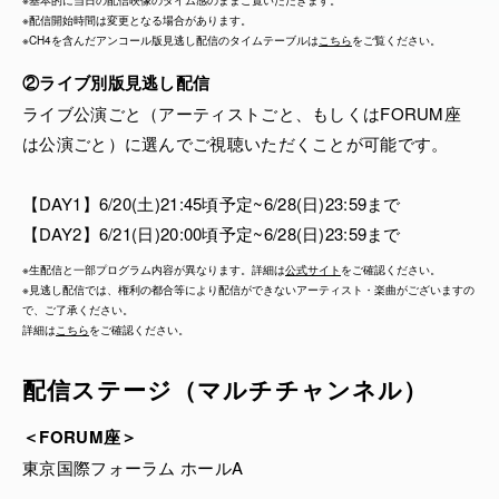
※基本的に当日の配信映像のタイム感のままご覧いただきます。
※配信開始時間は変更となる場合があります。
お楽しみいただくことができるものです。初年度から
※CH4を含んだアンコール版見逃し配信のタイムテーブルは
こちら
をご覧ください。
最大キャパシティのステージとして使用していた日比
②ライブ別版見逃し配信
谷野音(日比谷公園大音楽堂)が改修工事に入ったため
ライブ公演ごと（アーティストごと、もしくはFORUM座
、今年新たに東京国際フォーラム ホールA「FORUM
は公演ごと）に選んでご視聴いただくことが可能です。
座」ステージが会場に加わり、変わらず日比谷公園を
中心としながらも日比谷音楽祭はより日比谷の街中に
【DAY1】6/20(土)21:45頃予定~6/28(日)23:59まで
も広がっていきます。きっと新緑の季節の、公園と街
【DAY2】6/21(日)20:00頃予定~6/28(日)23:59まで
中の清々しい空気感も生配信で感じていただけると思
います。ぜひ日本中のみなさんと、音楽の歓びと感動
※生配信と一部プログラム内容が異なります。詳細は
公式サイト
をご確認ください。
※見逃し配信では、権利の都合等により配信ができないアーティスト・楽曲がございますの
を共有できたら嬉しいです。
で、ご了承ください。
詳細は
こちら
をご確認ください。
配信ステージ（マルチチャンネル）
＜FORUM座＞
東京国際フォーラム ホールA