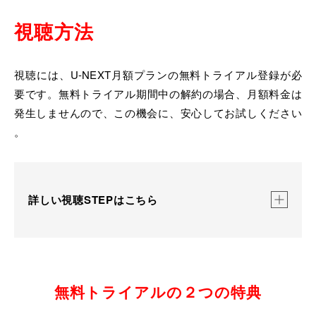
・7/9(木) vs タイ
視聴方法
・7/11(土) vs トルコ
・7/12(日) vs ポーランド
視聴には、U-NEXT月額プランの無料トライアル登録が必
＜男子＞
要です。
無料トライアル期間中の解約の場合、月額料金は
・7/15(水) vs イタリア
発生しませんので、
この機会に、安心してお試しください
・7/16(木) vs カナダ
。
・7/17(金) vs ベルギー
・7/19(日) vs アルゼンチン
配信形態：日本ラウンドではマルチチャンネルによる生配信
詳しい視聴STEPはこちら
CH1＝通常の試合配信（日本語実況・解説付き）
CH2＝「注目選手徹底マークチャンネル」（日本語実況・解説付き）※日本ラウン
ドのみ実施
※U-NEXTの月額会員の方であれば、配信ページ内でチャンネル切り替えボタンを
操作することで、両チャンネルとも追加料金の必要なく視聴いただけます。
STEP 1
無料トライアルの２つの特典
U-NEXTの31日間無料トライアルに登録。