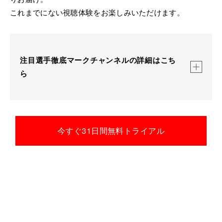
これまでにない視聴体験をお楽しみいただけます。
注目選手徹底マークチャンネルの詳細はこち
ら
【徹底マーク予定選手】
今すぐ31日間無料トライアル
石川祐希、髙橋藍、
西田有志、
石川真佑、
佐藤淑乃
な
ど
※怪我などの事情により上記の選手の配信が無い場合があります。
※試合状況によって途中で密着する選手を変更する可能性があります。
【対象試合】
＜女子＞
・7/8(水) vs ブラジル