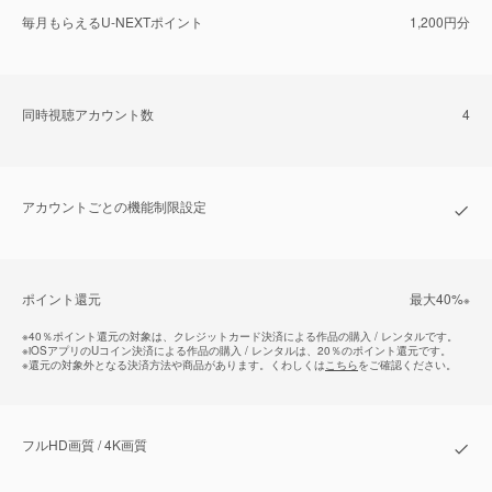
毎⽉もらえるU-NEXTポイント
1,200円分
同時視聴アカウント数
4
アカウントごとの機能制限設定
ポイント還元
最⼤40%
※
※
40％ポイント還元の対象は、クレジットカード決済による作品の購入 / レンタルです。
※
iOSアプリのUコイン決済による作品の購入 / レンタルは、20％のポイント還元です。
※
還元の対象外となる決済方法や商品があります。くわしくは
こちら
をご確認ください。
フルHD画質 / 4K画質