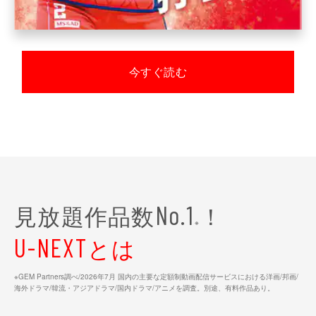
今すぐ読む
見放題作品数
！
No.1
※
とは
U-NEXT
※GEM Partners調べ/2026年7⽉ 国内の主要な定額制動画配信サービスにおける洋画/邦画/
海外ドラマ/韓流・アジアドラマ/国内ドラマ/アニメを調査。別途、有料作品あり。