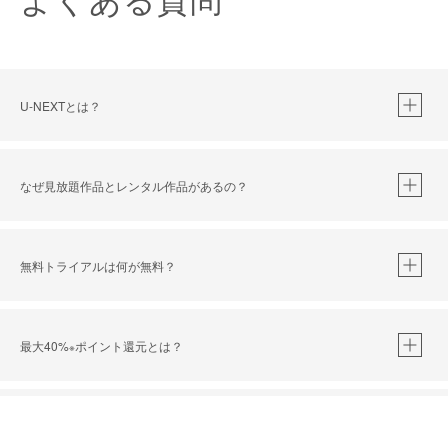
U-NEXTとは？
なぜ見放題作品とレンタル作品があるの？
無料トライアルは何が無料？
※
最大40%
ポイント還元とは？
※
※
作品によって必要なポイントが異なります。
フルHD画質 / 4K画質とは？