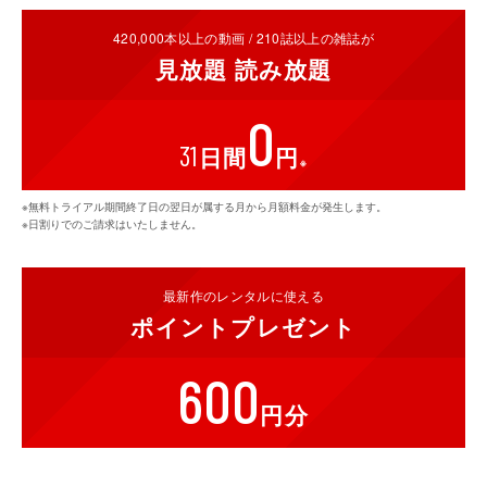
420,000
本以上の動画 /
210
誌以上の雑誌が
STEP 2
見放題
読み放題
パソコンの
サービスサイト
または視聴可能デバイスの
0
U-NEXTアプリを開き、
登録したアカウントでログイ
31
日間
円
ン。
※
※スマートフォンまたはタブレットの場合は、事前にアプリをインストールしてく
※無料トライアル期間終了日の翌日が属する月から月額料金が発生します。
ださい。
※日割りでのご請求はいたしません。
STEP 3
最新作の
レンタルに使える
ポイント
プレゼント
検索ボタンからライブ名で検索し、ご覧になりたいラ
イブを選択。
600
円分