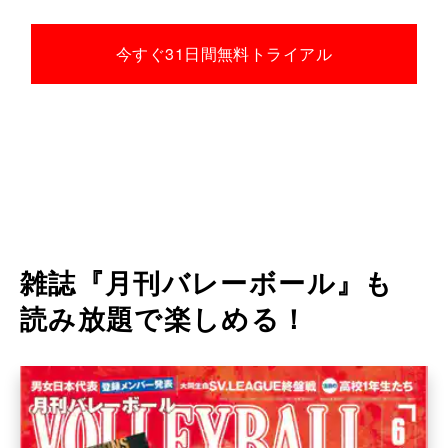
今すぐ31日間無料トライアル
雑誌『月刊バレーボール』も
読み放題で楽しめる！
STEP 4
配信時間になると、再生ボタンから視聴できます。
※事前に、「テスト動画再生」が問題なく再生できるかご確認ください。