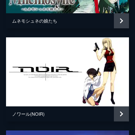
白金克也
子安武人
賑わう世間の裏では、真相を知った雑賀を抹
殺するため構成員たちが動き出す。
小金井薫
横尾まり
23分
ムネモシュネの娘たち
溝ノ口
五王四郎
第5話 ダイヤモンド夫人
秘密倶楽部VIP会員･白金との戦闘に勝利した
監督
杉島邦久
雑賀は神楽を連れ出し、隠れ家のショーパブ
に向かう。ステージへ出た神楽が歌い始めた
キャラクターデザイン
石浜真史
そのとき、刺客であるダイヤモンドユーフォ
リアの小金井が微笑みながら現れ…。
原作
GONZO
23分
キャラクター原案
コザキユースケ
第6話 さよならダイヤモンド夫人
雑賀と神楽はダイヤモンド夫人と秘密倶楽部
音楽
光宗信吉
の構成員たちに追われ、神楽はついに小金井
総作画監督
石浜真史
に捕らえられる。水天宮を裏切り自分の欲の
ために取引をたくらむ小金井は、秘密倶楽部
アニメーション制作
GONZO
で女神と奉られる神楽の真実について語る。
ノワール(NOIR)
23分
第7話 猟奇ドリル
六本木地下炎上事件から連絡を絶った雑賀。