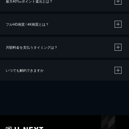
最大40%
ポイント還元とは？
※
※
作品によって必要なポイントが異なります。
フルHD画質 / 4K画質とは？
月額料金を支払うタイミングは？
※
40％ポイント還元の対象は、クレジットカード決済による作品の購入 / レンタルです。
※
iOSアプリのUコイン決済による作品の購入 / レンタルは、20％のポイント還元です。
※
還元の対象外となる決済方法や商品があります。くわしくは
こちら
をご確認ください。
いつでも解約できますか
こちら