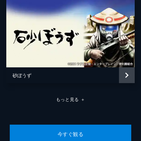
彼の居場所を探す警視庁特務課の銀座は、関
連する全ての事件が抹消されつつあることを
不思議に思い、独自の捜査を始める。その
頃、雑賀と神楽は伊豆へと向かっていた。
23分
第8話 神楽のともし灯
東京湾の巨大タンカー内にある実験施設を視
察する水天宮。彼が目論む計画を成功させる
ためには、一刻も早く神楽を見つけ出さなけ
ればならない。一方、倶楽部構成員･辻堂た
ちはついに雑賀たちの行方を突き止める。
砂ぼうず
23分
第9話 湯殿にて
ただの噂と思われていた秘密倶楽部が本当に
もっと見る
＋
存在することを知り、銀座は水天宮事務所に
突撃。自らの非力を知り、独自の捜査を続け
ることを決意する。一方、雑賀は神楽と共に
一路別所温泉を目指すが…。
23分
今すぐ観る
第10話 水天宮来る