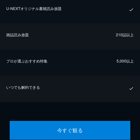
U-NEXTオリジナル書籍読み放題
雑誌読み放題
210誌以上
プロが選ぶおすすめ特集
5,000以上
いつでも解約できる
今すぐ観る