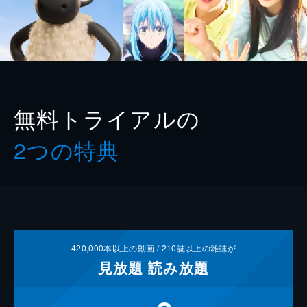
無料トライアルの
2つの特典
420,000
本以上の動画 /
210
誌以上の雑誌が
見放題
読み放題