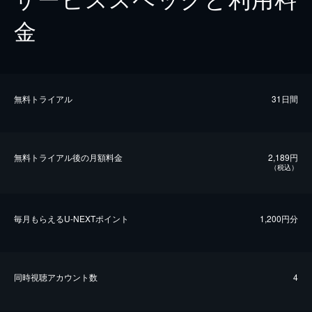
金
無料トライアル
31日間
無料トライアル後の⽉額料金
2,189円
（税込）
毎⽉もらえるU-NEXTポイント
1,200円分
同時視聴アカウント数
4