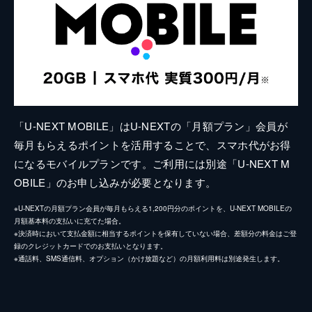
「U-NEXT MOBILE」はU-NEXTの「月額プラン」会員が
毎月もらえるポイントを活用することで、スマホ代がお得
になるモバイルプランです。ご利用には別途「U-NEXT M
OBILE」のお申し込みが必要となります。
※U-NEXTの月額プラン会員が毎月もらえる1,200円分のポイントを、U-NEXT MOBILEの
月額基本料の支払いに充てた場合。
※決済時において支払金額に相当するポイントを保有していない場合、差額分の料金はご登
録のクレジットカードでのお支払いとなります。
※通話料、SMS通信料、オプション（かけ放題など）の月額利用料は別途発生します。