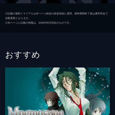
して舞い降りてきた少女に魅入られ…。
23分
水天宮寵児
森川智之
第2話 唸る札束
◎記載の無料トライアルは本ページ経由の新規登録に適用。無料期間終了後は通常料金で
自動更新となります。
日本経済を牛耳る天王洲グループ総帥の一人
銀座ひばり
本田貴子
◎本ページに記載の情報は、2026年8月現在のものです。
娘･神楽は、悪夢にうなされて目を覚ます。
辻堂
結城比呂
冷徹な母・神泉のいじめは続いており、神楽
の様子がおかしいことに気付いた女教師･若
天王洲神泉
高島雅羅
葉は、家庭訪問のため天王洲家へ向かう。
23分
新治
津田健次郎
おすすめ
第3話 写殺爆撮
真壁
江川央生
秘密倶楽部の儀式に巻き込まれ重傷を負った
雑賀。それでもカメラに手を伸ばすと、謎の
戸越清冶郎
広瀬正志
力が込み上げ、傷がふさがっていく。雑賀は
撮影を続けるべくシャッターを切るが、ファ
ボブ
石井康嗣
インダーの中の全てが吹き飛んでしまい…。
両国玄蕃
小山力也
23分
第4話 略奪少女
江古田
巻島直樹
自宅へ連れ戻された神楽は座敷牢に入れられ
る。外の世界へ逃げ出したいと強く思う神楽
椎名
山野井仁
は、雑賀との再会を願う。一方、崩壊事件で