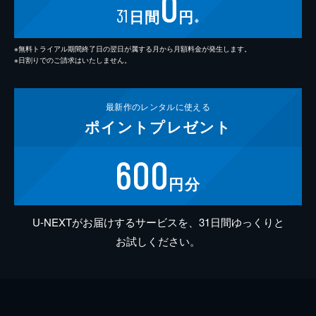
0
31
日間
円
※
※無料トライアル期間終了日の翌日が属する月から月額料金が発生します。
※日割りでのご請求はいたしません。
最新作の
レンタルに使える
ポイント
プレゼント
600
円分
U-NEXTがお届けするサービスを、31日間ゆっくりと
お試しください。