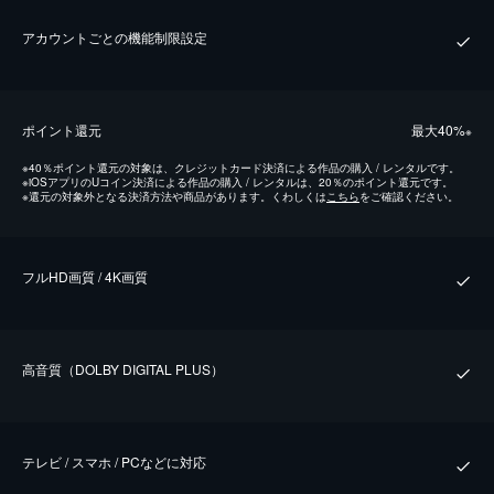
アカウントごとの機能制限設定
ポイント還元
最⼤40%
※
※
40％ポイント還元の対象は、クレジットカード決済による作品の購入 / レンタルです。
※
iOSアプリのUコイン決済による作品の購入 / レンタルは、20％のポイント還元です。
※
還元の対象外となる決済方法や商品があります。くわしくは
こちら
をご確認ください。
フルHD画質 / 4K画質
⾼⾳質（DOLBY DIGITAL PLUS）
テレビ / スマホ / PCなどに対応