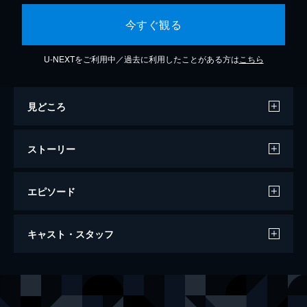
今すぐ観る
U-NEXTをご利用中／過去に利用したことがある方は
こちら
見どころ
ストーリー
エピソード
第1話 背徳都市
キャスト・スタッフ
元戦場カメラマンの雑賀は、友人から依頼さ
れた事件を追っていた。独自の捜査で、黒幕
に関わる地下の秘密倶楽部に潜入。そこで繰
声の出演
雑賀辰巳
高田裕司
り広げられる儀式を盗み撮りするが、女神と
天王洲神楽
斉藤圭