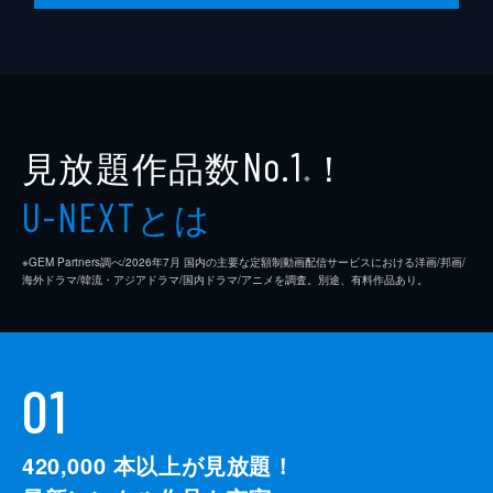
雑賀を追うべく意を決した銀座は、神泉と会
うために天王洲グループビルに突撃する。そ
の頃、雑賀と神楽は、旅館の女将から謎の
男･小田原について聞き出していた。二人は
その情報を元に廃研究所に侵入するが…。
23分
見放題作品数
！
No.1
※
とは
U-NEXT
※GEM Partners調べ/2026年7⽉ 国内の主要な定額制動画配信サービスにおける洋画/邦画/
海外ドラマ/韓流・アジアドラマ/国内ドラマ/アニメを調査。別途、有料作品あり。
01
420,000
本以上が見放題！