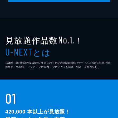
第10話 正しい国
雨の公国は、遠路はるばるやって来たリビた
ちを迎えるための宴の準備に大忙し。一方、
ニケとリビは思ったよりも元気な祖母の姿を
見てホッと胸をなで下ろしていた。しかし、
そんな2人に怪しい影が近づいていた。
見放題作品数
！
No.1
23分
※
とは
U-NEXT
※GEM Partners調べ/2026年7⽉ 国内の主要な定額制動画配信サービスにおける洋画/邦画/
海外ドラマ/韓流・アジアドラマ/国内ドラマ/アニメを調査。別途、有料作品あり。
01
420,000
本以上が見放題！