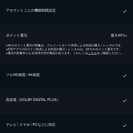
アカウントごとの機能制限設定
ポイント還元
最⼤40%
※
※
40％ポイント還元の対象は、クレジットカード決済による作品の購入 / レンタルです。
※
iOSアプリのUコイン決済による作品の購入 / レンタルは、20％のポイント還元です。
※
還元の対象外となる決済方法や商品があります。くわしくは
こちら
をご確認ください。
フルHD画質 / 4K画質
⾼⾳質（DOLBY DIGITAL PLUS）
テレビ / スマホ / PCなどに対応