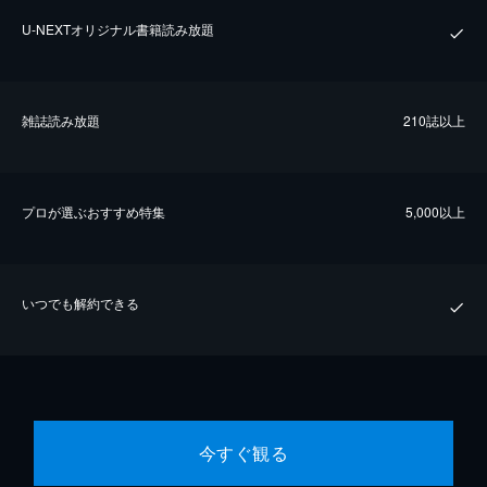
U-NEXTオリジナル書籍読み放題
雑誌読み放題
210誌以上
プロが選ぶおすすめ特集
5,000以上
いつでも解約できる
今すぐ観る