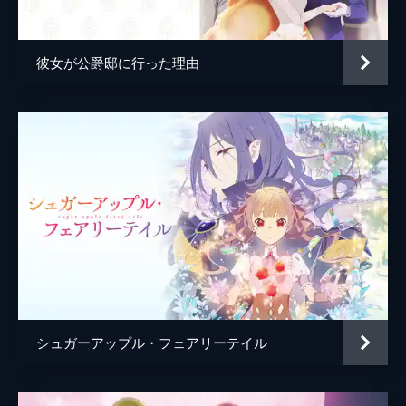
元老・ラトクリフ
富田耕生
ない儀式“闇返りの儀”を行うことをニケに要
求する。ニケの身を案じるリビだが…。
ラニ
浪川大輔
23分
彼女が公爵邸に行った理由
ナレーション
横山智佐
第5話 Ring of tales(2)
“闇返りの儀”に従って、ニケは地下神殿へと
監督
亀垣一
向かう。危険にさらされながらやっとの思い
で神殿にたどり着いたニケ。しかし、黒装束
キャラクターデザイン
夘野一郎
の集団が現れニケに襲い掛かる。ニケは必死
で逃げるが、徐々に追い詰められて…。
原作
椎名橙
23分
音楽
山下康介
第6話 Call my name
リビの婚約者を名乗る“湖の王国”の王女･ルナ
総作画監督
夘野一郎
がやってきた。ルナは幼い頃からリビを慕っ
アニメーション制作
ｓｔｕｄｉｏぴえろ
ており、ニケに対してライバル心を露わにす
る。困るニケだが、ルナの王女としての立派
な姿に不安を感じ始め…。
シュガーアップル・フェアリーテイル
23分
第7話 Wild waltz
リビの叔父･バルドウィン（バルド）が突然