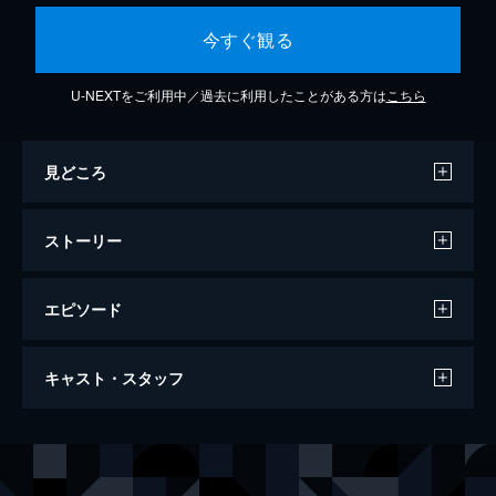
今すぐ観る
U-NEXTをご利用中／過去に利用したことがある方は
こちら
見どころ
ストーリー
エピソード
第1話 晴れの大国
キャスト・スタッフ
“雨の公国”第四公女･ニケは、“晴れの大国”の
太陽王･リヴィウス一世の元に嫁ぐことにな
った。長い旅路の末、晴れの大国に着いたニ
声の出演
ニケ・ルメルシエ
前田玲奈
ケはその豊かな暮らしに驚く。この国の様子
リヴィウス一世
島﨑信長