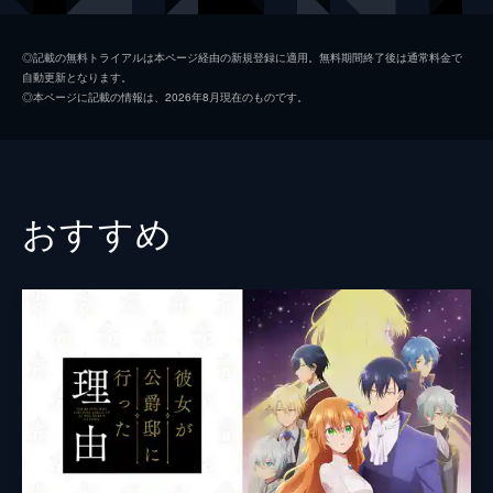
を知ろうと散策するニケだったが…。
23分
ニール
杉田智和
第2話 雨の公女
◎記載の無料トライアルは本ページ経由の新規登録に適用。無料期間終了後は通常料金で
自動更新となります。
雨を呼ぶ力を持つニケに、リヴィウス一世
ミラ
伊瀬茉莉也
◎本ページに記載の情報は、2026年8月現在のものです。
（リビ）は自分のために雨を降らせるよう命
ニア
茅野愛衣
令する。そんなリビに腹を立てるニケ。しか
し、リビが雨を見たい本当の理由があった。
カラ
寺崎裕香
そんな中、敵対勢力がリビの命を狙う。
23分
シーラ
潘恵子
おすすめ
第3話 関白宣言
バルド
櫻井孝宏
ニケは晴れの大国での生活を送り始めた。ニ
ケはもっとリビの心に近づきたいと思うが、
女官・ランラ
青木瑠璃子
リビが何を考えているのかよく分からないで
いた。そんな中、太陽王･リヴィウス一世の
女官・スーニャ
大塚みずえ
妻となるニケの披露パーティーが開かれる。
女官・ミキア
佐武宇綺
23分
第4話 Ring of tales(1)
元老・ヴォーダン
池田秀一
晴れの大国では、王族の結婚の際、神官庁の
承認が必要であるのだが、神官庁に拒否され
元老・ケイツビー
二又一成
てしまう。そして神官庁は、命を落としかね