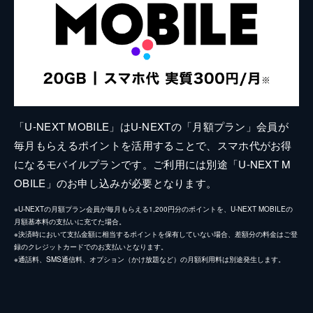
「U-NEXT MOBILE」はU-NEXTの「月額プラン」会員が
毎月もらえるポイントを活用することで、スマホ代がお得
になるモバイルプランです。ご利用には別途「U-NEXT M
OBILE」のお申し込みが必要となります。
※U-NEXTの月額プラン会員が毎月もらえる1,200円分のポイントを、U-NEXT MOBILEの
月額基本料の支払いに充てた場合。
※決済時において支払金額に相当するポイントを保有していない場合、差額分の料金はご登
録のクレジットカードでのお支払いとなります。
※通話料、SMS通信料、オプション（かけ放題など）の月額利用料は別途発生します。