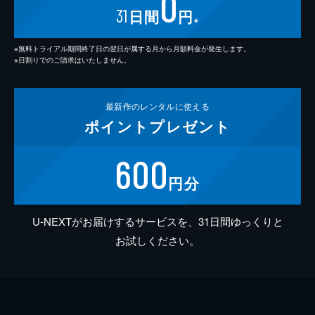
0
31
日間
円
※
※無料トライアル期間終了日の翌日が属する月から月額料金が発生します。
※日割りでのご請求はいたしません。
最新作の
レンタルに使える
ポイント
プレゼント
600
円分
U-NEXTがお届けするサービスを、31日間ゆっくりと
お試しください。