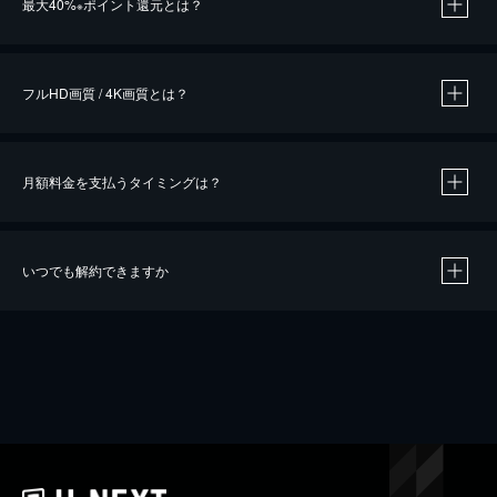
最大40%
ポイント還元とは？
※
※
作品によって必要なポイントが異なります。
フルHD画質 / 4K画質とは？
月額料金を支払うタイミングは？
※
40％ポイント還元の対象は、クレジットカード決済による作品の購入 / レンタルです。
※
iOSアプリのUコイン決済による作品の購入 / レンタルは、20％のポイント還元です。
※
還元の対象外となる決済方法や商品があります。くわしくは
こちら
をご確認ください。
いつでも解約できますか
こちら