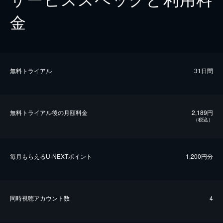
金
無料トライアル
31日間
無料トライアル後の⽉額料金
2,189円
（税込）
毎⽉もらえるU-NEXTポイント
1,200円分
同時視聴アカウント数
4