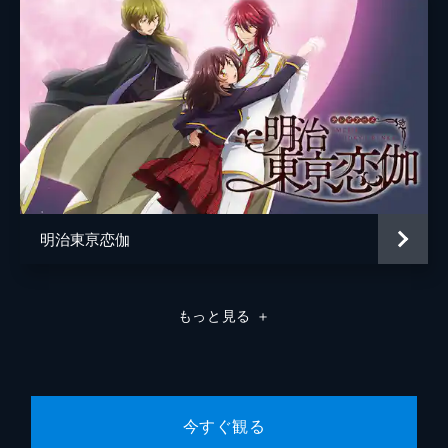
帰国した。 かつては自分を支えてくれてい
たバルドに敵意を示すリビ。さらにバルドは
執拗にニケに言い寄り、すっかり翻弄されて
しまう。突然帰国したバルドの目的とは…。
23分
第8話 雨やどり
一度は国を出たものの、リビのことが気掛か
りで戻ってきた元宰相のバルド。だが、再び
国を出ることを決める。お互いの力を必要と
しているにも関わらず、すれ違うリビとバル
ドを歯がゆく感じるニケは…。
明治東亰恋伽
23分
第9話 雨の公国
ニケは太陽王の妻として忙しい毎日を過ごし
もっと見る
＋
ていた。そんな中、ニケの故郷･雨の公国か
ら急ぎの手紙が届く。ニケの祖母が病に倒
れ、ニケに会いたがっているという内容だっ
た。リビはニケと共に雨の公国へと旅立っ
た。
今すぐ観る
23分