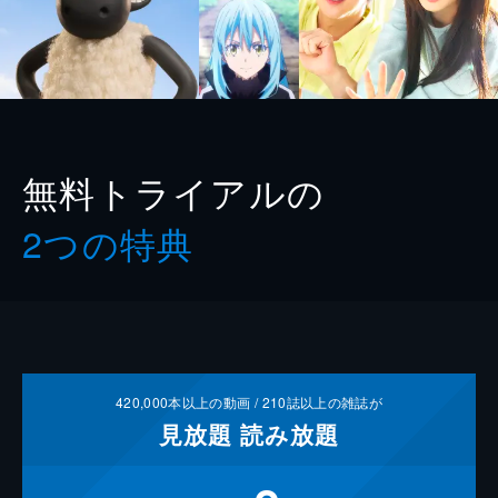
無料トライアルの
2つの特典
420,000
本以上の動画 /
210
誌以上の雑誌が
見放題
読み放題