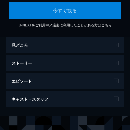
今すぐ観る
U-NEXTをご利用中／過去に利用したことがある方は
こちら
見どころ
ストーリー
エピソード
鉄腕アトム 宇宙の勇者
キャスト・スタッフ
多数の部品ロボットが合体した“ロボット宇
宙艇”で月へ向かったお茶の水博士が、何者
かにさらわれてしまう。月基地のナンバー７
声の出演
アトム
清水マリ
らと救出に向かうアトムは、地球を狙う宇宙
お茶の水博士
勝田久