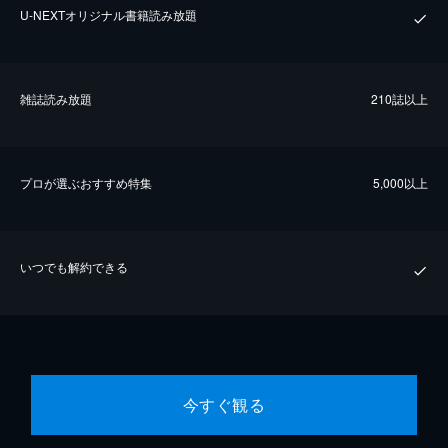
U-NEXTオリジナル書籍読み放題
雑誌読み放題
210誌以上
プロが選ぶおすすめ特集
5,000以上
いつでも解約できる
今すぐ観る