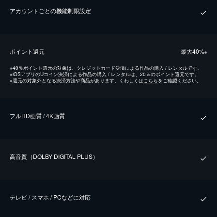
アカウントごとの機能制限設定
ポイント還元
最⼤40%
※
※
40％ポイント還元の対象は、クレジットカード決済による作品の購入 / レンタルです。
※
iOSアプリのUコイン決済による作品の購入 / レンタルは、20％のポイント還元です。
※
還元の対象外となる決済方法や商品があります。くわしくは
こちら
をご確認ください。
フルHD画質 / 4K画質
⾼⾳質（DOLBY DIGITAL PLUS）
テレビ / スマホ / PCなどに対応