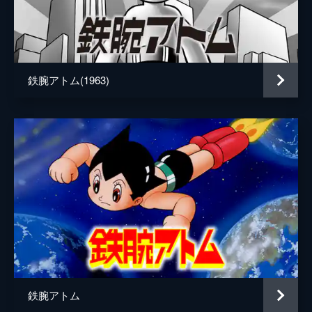
原作
手塚治虫
音楽
高井達雄
演出
山本暎一
鉄腕アトム(1963)
高木厚
林重行
アニメーション制作
虫プロダクション
鉄腕アトム