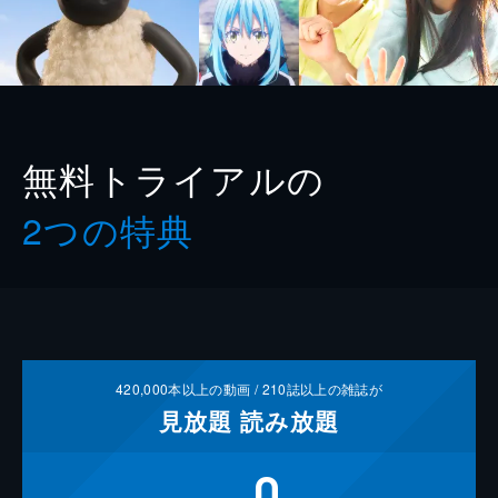
無料トライアルの
2つの特典
420,000
本以上の動画 /
210
誌以上の雑誌が
見放題
読み放題
0