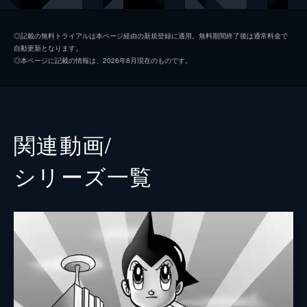
人がいることを知る。
85分
ヒゲオヤジ
矢島正明
◎記載の無料トライアルは本ページ経由の新規登録に適用。無料期間終了後は通常料金で
自動更新となります。
ウラン
水垣洋子
◎本ページに記載の情報は、2026年8月現在のものです。
高塔正康
今井和子
コスミ博士
熊倉一雄
関連動画/
ベム
田上和枝
シリーズ⼀覧
ナンバー７
北条ミチル
ナレーター
谷津勲
脚本
山本暎一
鈴木良武
林重行