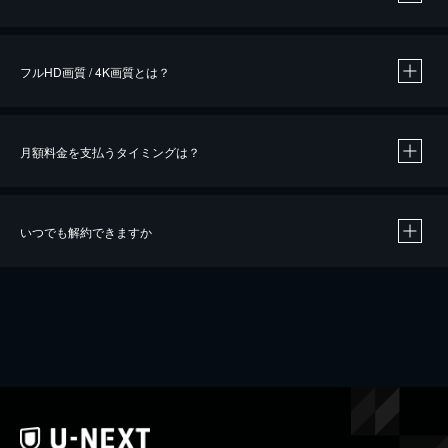
※
作品によって必要なポイントが異なります。
フルHD画質 / 4K画質とは？
月額料金を支払うタイミングは？
※
40％ポイント還元の対象は、クレジットカード決済による作品の購入 / レンタルです。
※
iOSアプリのUコイン決済による作品の購入 / レンタルは、20％のポイント還元です。
※
還元の対象外となる決済方法や商品があります。くわしくは
こちら
をご確認ください。
いつでも解約できますか
こちら