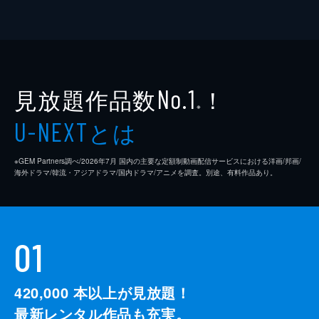
見放題作品数
！
No.1
※
とは
U-NEXT
※GEM Partners調べ/2026年7⽉ 国内の主要な定額制動画配信サービスにおける洋画/邦画/
海外ドラマ/韓流・アジアドラマ/国内ドラマ/アニメを調査。別途、有料作品あり。
01
420,000
本以上が見放題！
最新レンタル作品も充実。