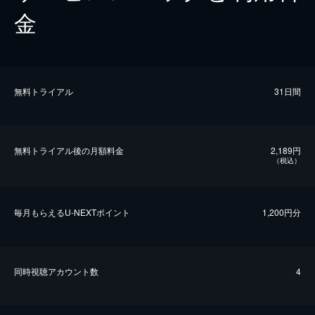
金
無料トライアル
31日間
無料トライアル後の⽉額料金
2,189円
（税込）
毎⽉もらえるU-NEXTポイント
1,200円分
同時視聴アカウント数
4