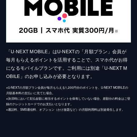
「U-NEXT MOBILE」はU-NEXTの「月額プラン」会員が
毎月もらえるポイントを活用することで、スマホ代がお得
になるモバイルプランです。ご利用には別途「U-NEXT M
OBILE」のお申し込みが必要となります。
※U-NEXTの月額プラン会員が毎月もらえる1,200円分のポイントを、U-NEXT MOBILEの
月額基本料の支払いに充てた場合。
※決済時において支払金額に相当するポイントを保有していない場合、差額分の料金はご登
録のクレジットカードでのお支払いとなります。
※通話料、SMS通信料、オプション（かけ放題など）の月額利用料は別途発生します。