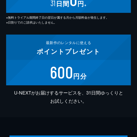
31
日間
円
※
※無料トライアル期間終了日の翌日が属する月から月額料金が発生します。
※日割りでのご請求はいたしません。
最新作の
レンタルに使える
ポイント
プレゼント
600
円分
U-NEXTがお届けするサービスを、31日間ゆっくりと
お試しください。