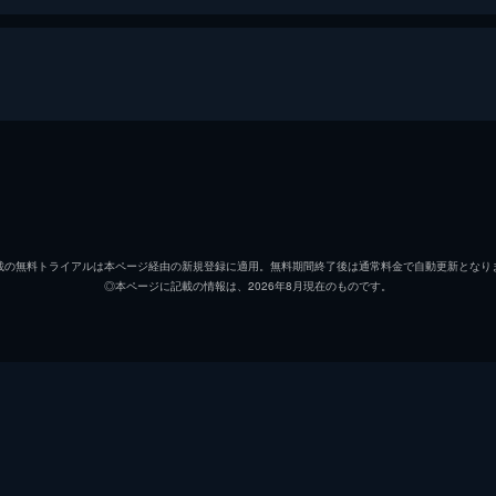
高校へと転入した西見薫。しかし転入初日、慣れない環境と周
激しい吐き気を催してしまう。
西見薫
木村良
川渕千太郎
細谷佳
した薫。その日から、彼の頭のなかではジャズの響きが鳴り続
載の無料トライアルは本ページ経由の新規登録に適用。無料期間終了後は通常料金で自動更新となり
◎本ページに記載の情報は、2026年8月現在のものです。
迎律子
南里侑
ある律子の父が営むレコード店に、お客が訪れる。
深堀百合香
遠藤綾
桂木淳一
諏訪部
先輩・深堀百合香と出会った薫たち。その清楚な雰囲気に、千
合香に交際を申し込むようにけしかける。
迎勉
北島善