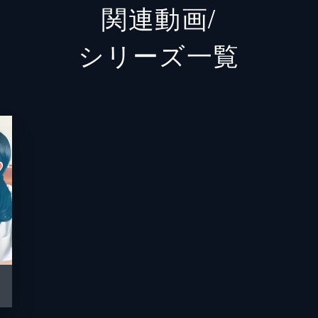
関連動画/
松岡星児
岡本信
ー
シリーズ⼀覧
京から再び淳一が戻ってきた。喜ぶ千太郎たちを前に、彼は「
丸尾重虎
村瀬歩
。場所は、近くの繁華街にあるジャズバー。
まり子
佐藤亜
渡辺信
律子の仲。バツの悪くなった薫は結局、ジャズの練習に一度も
結城信
そんなある日、彼のもとに1通の手紙が届く。
小玉ユ
ト・ラブ・イズ
菅野よ
クラスメイトが現れる。ビートルズや流行の音楽にのめり込み
。彼は、自分が率いるロックバンドのドラムに、千太郎を誘う
山下喜
MAPP