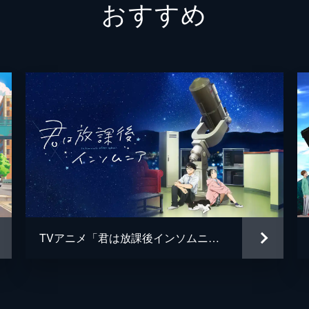
おすすめ
千太郎の恋は悲しい結末を迎えた。一方、薫と律子は、クリス
か次の一歩が踏み出せない薫だったが…。
TVアニメ「君は放課後インソムニア」