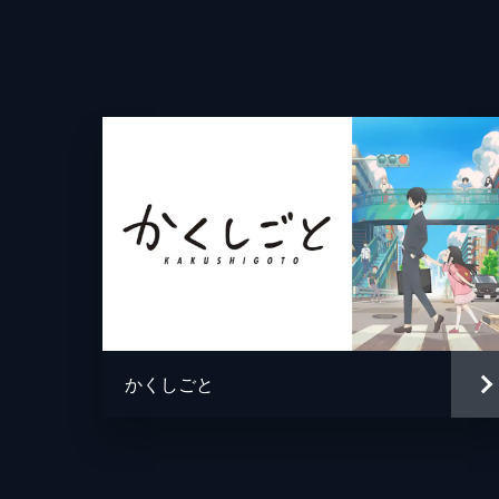
東京に駆け落ちした淳一と百合香――
スの一件を経て、徐々に接近。なかな
23分
かくしごと