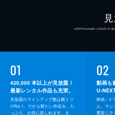
見
※GEM Partners調べ/20
01
02
420,000
本以上が見放題！
動画も
最新レンタル作品も充実。
U-NE
見放題のラインアップ数は断トツ
映画 / 
のNo.1。だから観たい作品を、た
ん、マンガ 
っぷり、お得に楽しめます。ま
豊富にラ