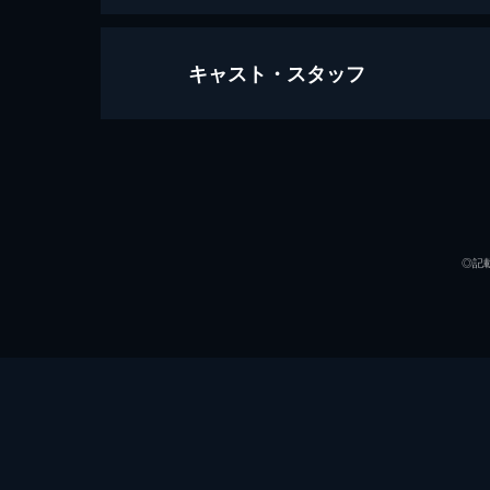
キャスト・スタッフ
第1話 モーニン
父親のもとを離れ、叔父のいる九州の
からの好奇の視線に耐えられず、薫は
声の出演
23分
第2話 サマータイム
千太郎のドラムプレイを目の当たりに
◎記
ていた。そんななか、クラスメイトで
23分
第3話 いつか王子様が
夏の海水浴場で、ひとつ年上の美しい
郎は心を奪われる。薫は千太郎に、百
23分