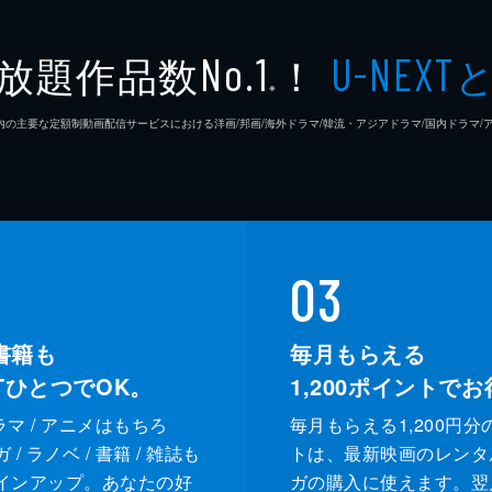
放題作品数
！
No.1
U-NEXT
※
26年7⽉ 国内の主要な定額制動画配信サービスにおける洋画/邦画/海外ドラマ/韓流・アジアドラマ/国内ドラ
03
書籍も
毎月もらえる
XTひとつでOK。
1,200
ポイントでお
ドラマ / アニメはもちろ
毎月もらえる1,200円分
/ ラノベ / 書籍 / 雑誌も
トは、最新映画のレンタ
インアップ。あなたの好
ガの購入に使えます。翌