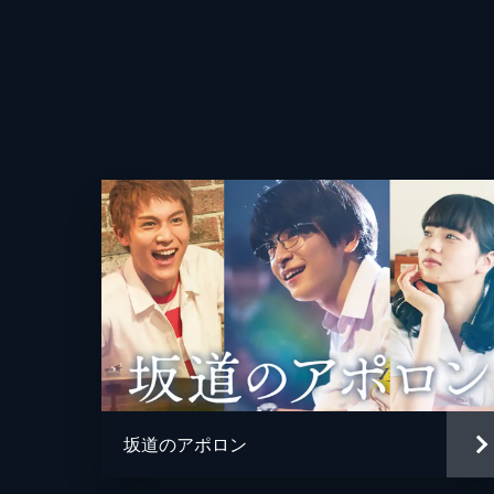
第4話 バット・ノット・フォー・ミ
クリスマスが近づいてきたある日、東
イヴをやってみないか」と持ちかける
23分
第5話 バードランドの子守唄
監督
キスの1件以来、さらに悪化した薫と
キャラクターデザイン
を出さないまま、年を越してしまう。
23分
原作
第6話 ユー・ドント・ノウ・ホワッ
音楽
2年に進級した薫たちの前にド派手な
髪型もマッシュルームにした松岡星児
総作画監督
坂道のアポロン
23分
アニメーション制作