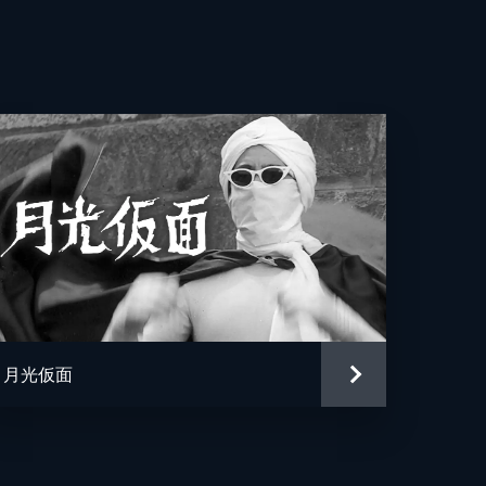
シ
月光仮面