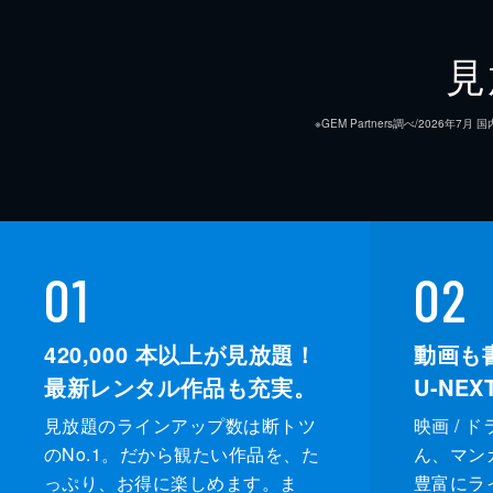
見
※GEM Partners調べ/20
01
02
420,000
本以上が見放題！
動画も
最新レンタル作品も充実。
U-NE
見放題のラインアップ数は断トツ
映画 / 
のNo.1。だから観たい作品を、た
ん、マンガ 
っぷり、お得に楽しめます。ま
豊富にラ