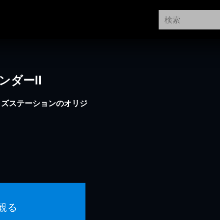
ンダーII
ッズステーションのオリジ
！
観る