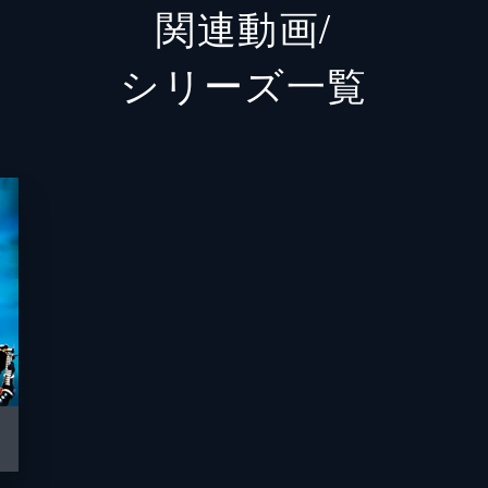
関連動画/
福山龍
 ～あるはずだ！ リユースの方法～（後編）」
シリーズ⼀覧
が繰り広げられる。突如、向き合う2人の胸にある環境良識回
ージを受け、弾かれたように離れる2人。
ャー化作戦！ ～リサイクルへと続く道～（前編）」
ついてのお話。燃えるゴミ、空き缶やビン類、ペットボトル…
なこと、その理由のひとつは「リサイクル」だと言う。
ャー化作戦！ ～リサイクルへと続く道～（後編）」
サイクル、ださ～い」と、すっかりエコクラッシャー化したお
てしまったんだい？」と、エコガインダーが駆けつける。