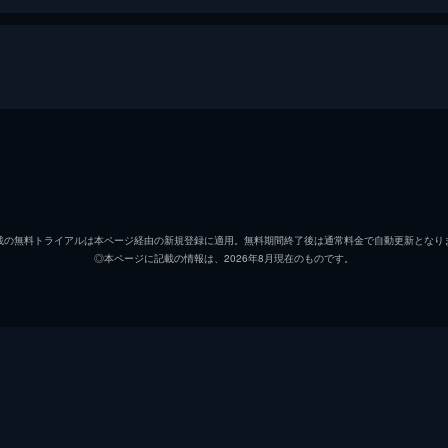
許すな！～（前編）」
コクラッシャーたちの悪だくみを阻止し、環境を護ることの意
蘇ったエコガインダーはまたまた時空を超えることに！
ステナ
梅田彩
許すな！～（後編）」
エコクラッシャー1号
菅原永
改良型環境良識回路の作動も問題ない。必殺技「エコロジービ
載の無料トライアルは本ページ経由の新規登録に適用。無料期間終了後は通常料金で自動更新となり
◎本ページに記載の情報は、2026年8月現在のものです。
エコクラッシャー2号
大穂恭
クラッシャーたち。その戦いをモニターし、安堵する片桐博士
クイーン・デスガイア
松本梨
 ～あるはずだ！ リユースの方法～（前編）」
エコガインダー
小野友
衣・食・住から環境について考えようとお話をしている。「着
してますか？」「お母さんが捨てていたかも…」
福山龍