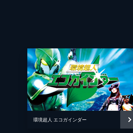
脚本
第4話 「最凶！ 破壊超人ロスト！
エコガインダーとロストの激しい戦い
が激しくフラッシュした。互いにダメ
13分
第5話 「恐怖！ 人類エコクラッシ
今日も笑顔の花沢先生、授業はゴミに
これらを分別することはとっても大切
13分
第6話 「恐怖！ 人類エコクラッシ
「ゴミの分別なんて、ださ～い」「リ
さん2人。「お嬢さんたち、どうなっ
環境超人 エコガインダー
13分