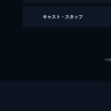
キャスト・スタッフ
第1話 「新たなる戦い～環境破壊を
遠い未来。活動を開始するであろうエ
と意義をより多くの人に伝えるため、
出演
13分
第2話 「新たなる戦い～環境破壊を
すっかり元気だぞエコガインダー、
◎記
ム」が炸裂し、あっけなく消えるエコ
13分
第3話 「最凶！ 破壊超人ロスト！
声の出演
21世紀、青空小学校。花沢先生が、
なくなった洋服など、みなさんはどう
監督
13分