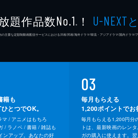
放題作品数
！
No.1
U-NEXT
※
26年7⽉ 国内の主要な定額制動画配信サービスにおける洋画/邦画/海外ドラマ/韓流・アジアドラマ/国内ドラ
03
書籍も
毎月もらえる
XTひとつでOK。
1,200
ポイントでお
ドラマ / アニメはもちろ
毎月もらえる1,200円分
/ ラノベ / 書籍 / 雑誌も
トは、最新映画のレンタ
インアップ。あなたの好
ガの購入に使えます。翌