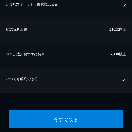
U-NEXTオリジナル書籍読み放題
雑誌読み放題
210誌以上
プロが選ぶおすすめ特集
5,000以上
いつでも解約できる
今すぐ観る