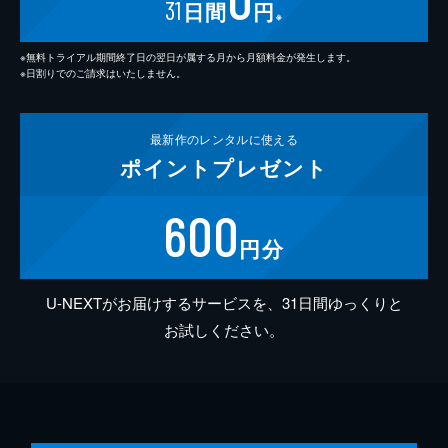
31
日間
円
※
※無料トライアル期間終了日の翌日が属する月から月額料金が発生します。
※日割りでのご請求はいたしません。
最新作の
レンタルに使える
ポイント
プレゼント
600
円分
U-NEXTがお届けするサービスを、31日間ゆっくりと
お試しください。