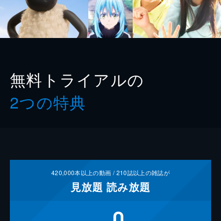
無料トライアルの
2つの特典
420,000
本以上の動画 /
210
誌以上の雑誌が
見放題
読み放題
0