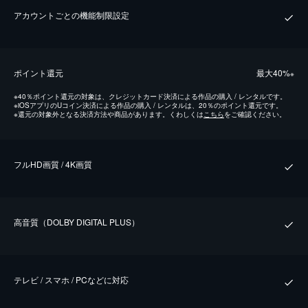
アカウントごとの機能制限設定
ポイント還元
最⼤40%
※
※
40％ポイント還元の対象は、クレジットカード決済による作品の購入 / レンタルです。
※
iOSアプリのUコイン決済による作品の購入 / レンタルは、20％のポイント還元です。
※
還元の対象外となる決済方法や商品があります。くわしくは
こちら
をご確認ください。
フルHD画質 / 4K画質
⾼⾳質（DOLBY DIGITAL PLUS）
テレビ / スマホ / PCなどに対応