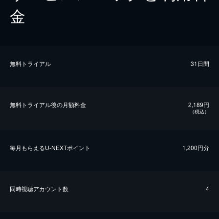
金
無料トライアル
31日間
無料トライアル後の⽉額料金
2,189円
（税込）
毎⽉もらえるU-NEXTポイント
1,200円分
同時視聴アカウント数
4