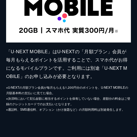
「U-NEXT MOBILE」はU-NEXTの「月額プラン」会員が
毎月もらえるポイントを活用することで、スマホ代がお得
になるモバイルプランです。ご利用には別途「U-NEXT M
OBILE」のお申し込みが必要となります。
※U-NEXTの月額プラン会員が毎月もらえる1,200円分のポイントを、U-NEXT MOBILEの
月額基本料の支払いに充てた場合。
※決済時において支払金額に相当するポイントを保有していない場合、差額分の料金はご登
録のクレジットカードでのお支払いとなります。
※通話料、SMS通信料、オプション（かけ放題など）の月額利用料は別途発生します。