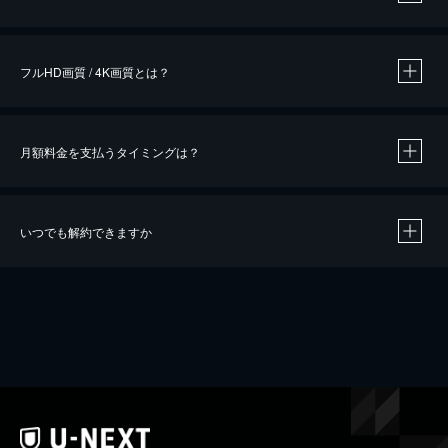
※
作品によって必要なポイントが異なります。
フルHD画質 / 4K画質とは？
月額料金を支払うタイミングは？
※
40％ポイント還元の対象は、クレジットカード決済による作品の購入 / レンタルです。
※
iOSアプリのUコイン決済による作品の購入 / レンタルは、20％のポイント還元です。
※
還元の対象外となる決済方法や商品があります。くわしくは
こちら
をご確認ください。
いつでも解約できますか
こちら