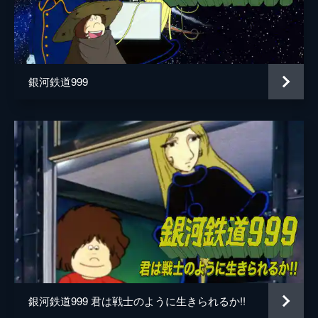
老パルチザン
森山周一郎
黒騎士
江守徹
ナレーター
城達也
銀河鉄道999
監督
りんたろう
脚本
山浦弘靖
原作
松本零士
音楽
東海林修
アニメーション制作
東映動画
銀河鉄道999 君は戦士のように生きられるか!!