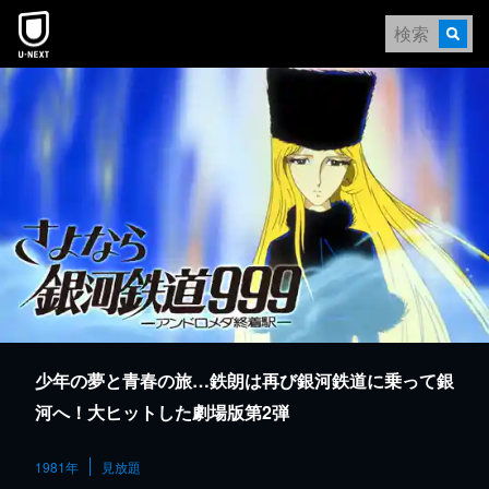
本文へスキップ
少年の夢と青春の旅…鉄朗は再び銀河鉄道に乗って銀
河へ！大ヒットした劇場版第2弾
1981年
見放題