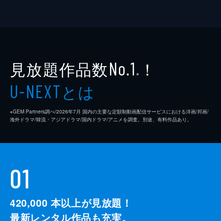
見放題作品数
！
No.1
※
とは
U-NEXT
※GEM Partners調べ/2026年7⽉ 国内の主要な定額制動画配信サービスにおける洋画/邦画/
海外ドラマ/韓流・アジアドラマ/国内ドラマ/アニメを調査。別途、有料作品あり。
01
420,000
本以上が見放題！
最新レンタル作品も充実。