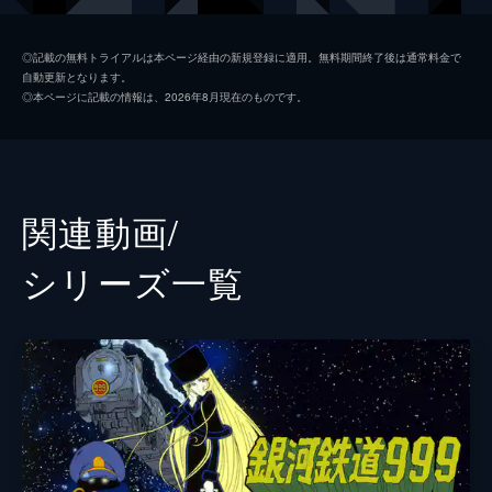
らのメッセージが届く。
130分
メタルメナ
麻上洋子
◎記載の無料トライアルは本ページ経由の新規登録に適用。無料期間終了後は通常料金で
自動更新となります。
車掌
肝付兼太
◎本ページに記載の情報は、2026年8月現在のものです。
キャプテン・ハーロック
井上真樹夫
クイーン・エメラルダス
田島令子
ミーメ
小原乃梨子
関連動画/
有紀蛍
川島千代子
シリーズ⼀覧
機関車
柴田秀勝
鉄郎の母
坪井章子
ミャウダー
富山敬
プロメシューム
来宮良子
ゲリラ隊長
大塚周夫