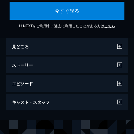
今すぐ観る
U-NEXTをご利用中／過去に利用したことがある方は
こちら
見どころ
ストーリー
エピソード
さよなら銀河鉄道999 アンドロメダ終着駅
キャスト・スタッフ
地球に帰り着いた星野鉄郎を待ち受っていた
のは、機械化人と人間との血みどろの戦いだ
った。老パルチザンのもとで鉄郎も武器をと
声の出演
星野鉄郎
野沢雅子
って戦っていた。そんなある日、メーテルか
メーテル
池田昌子