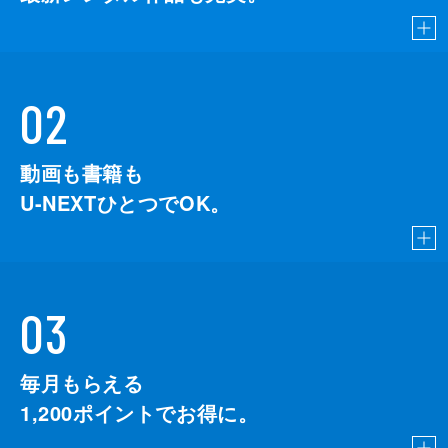
02
動画も書籍も
U-NEXTひとつでOK。
03
毎月もらえる
1,200
ポイントでお得に。