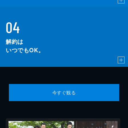
04
解約は
いつでもOK。
今すぐ観る