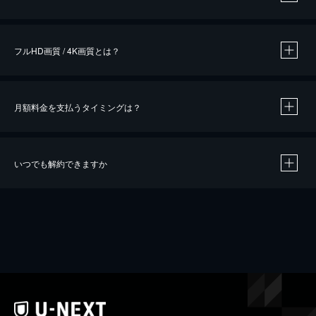
※
作品によって必要なポイントが異なります。
フルHD画質 / 4K画質とは？
月額料金を支払うタイミングは？
※
40％ポイント還元の対象は、クレジットカード決済による作品の購入 / レンタルです。
※
iOSアプリのUコイン決済による作品の購入 / レンタルは、20％のポイント還元です。
※
還元の対象外となる決済方法や商品があります。くわしくは
こちら
をご確認ください。
いつでも解約できますか
こちら