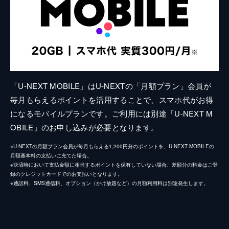
「U-NEXT MOBILE」はU-NEXTの「月額プラン」会員が
毎月もらえるポイントを活用することで、スマホ代がお得
になるモバイルプランです。ご利用には別途「U-NEXT M
OBILE」のお申し込みが必要となります。
※U-NEXTの月額プラン会員が毎月もらえる1,200円分のポイントを、U-NEXT MOBILEの
月額基本料の支払いに充てた場合。
※決済時において支払金額に相当するポイントを保有していない場合、差額分の料金はご登
録のクレジットカードでのお支払いとなります。
※通話料、SMS通信料、オプション（かけ放題など）の月額利用料は別途発生します。