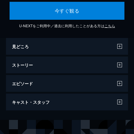
今すぐ観る
U-NEXTをご利用中／過去に利用したことがある方は
こちら
見どころ
ストーリー
エピソード
第一話 奪われた少女
キャスト・スタッフ
地獄通信にアクセスできるのは午前0時だ
け。そこに恨みを書き込むと、地獄少女が現
れる。逸子は嫌味で陰険な数学教師の丹下が
声の出演
閻魔あい
能登麻美子
嫌いだった。強引にゆずきに協力を頼み、丹
一目連
松風雅也