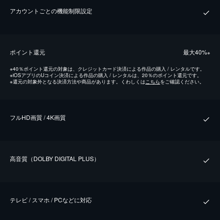
アカウントごとの機能制限設定
ポイント還元
最⼤40%
※
※
40％ポイント還元の対象は、クレジットカード決済による作品の購入 / レンタルです。
※
iOSアプリのUコイン決済による作品の購入 / レンタルは、20％のポイント還元です。
※
還元の対象外となる決済方法や商品があります。くわしくは
こちら
をご確認ください。
フルHD画質 / 4K画質
⾼⾳質（DOLBY DIGITAL PLUS）
テレビ / スマホ / PCなどに対応