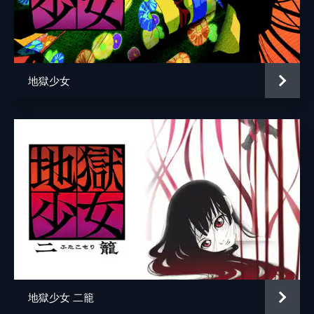
キャラクターデザイン
岡真里子
の勧めで剣道を始め、いじめから脱却する。
猛は尊敬の眼差しで仁志田を慕うが…。
原作
地獄少女プロジェクト
25分
原案
わたなべひろし
第五話 うつせみ
教師の新山は、身に覚えのないことで、生徒
地獄少女
音楽
高梨康治
である利々香の祖母からクレームを受けた。
事情を聞こうと利々香と話しあいをする新
水谷広実
山。ところが、クレームはエスカレートして
いくばかりで、らちがあかない。
藤澤健至
25分
総作画監督
岡真里子
第六話 わたしのセンセイ
地獄通信にアクセスし、恨みを書き込んだ者
秋山由樹子
の前に現れる地獄少女。曽根アンナは体育教
アニメーション制作
スタジオディーン
師として、女子生徒たちを指導する。そんな
彼女たちから慕われている骨女だが、ある女
生徒が思わぬ行動を起こしたため…。
25分
第七話 うそつき
地獄少女 二籠
東京から転校してきた犬尾は、クラスメイト