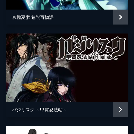
京極夏彦 巷説百物語
バジリスク ～甲賀忍法帖～