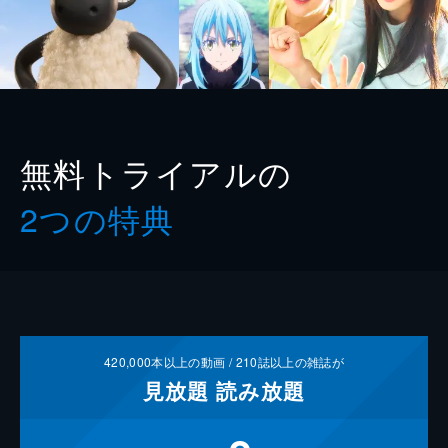
無料トライアルの
2つの特典
420,000
本以上の動画 /
210
誌以上の雑誌が
見放題
読み放題