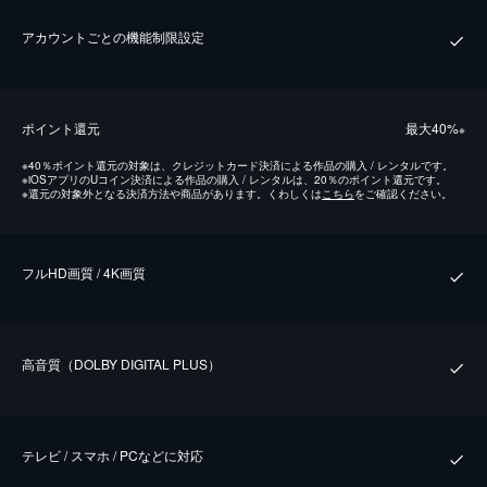
アカウントごとの機能制限設定
ポイント還元
最⼤40%
※
※
40％ポイント還元の対象は、クレジットカード決済による作品の購入 / レンタルです。
※
iOSアプリのUコイン決済による作品の購入 / レンタルは、20％のポイント還元です。
※
還元の対象外となる決済方法や商品があります。くわしくは
こちら
をご確認ください。
フルHD画質 / 4K画質
⾼⾳質（DOLBY DIGITAL PLUS）
テレビ / スマホ / PCなどに対応