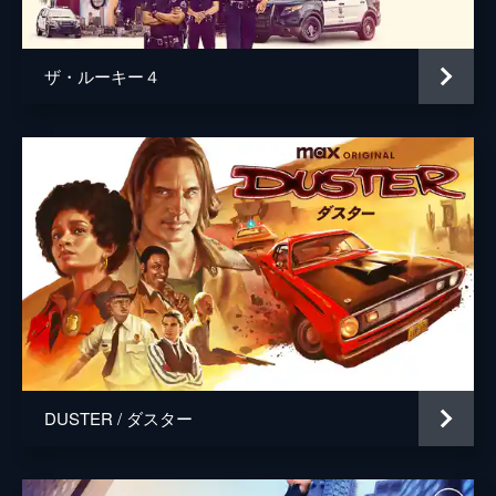
の少年の父親は、南フランス最大の犯罪組織
のボス・ドラゴだった。
48分
ザ・ルーキー４
第5話 盲目の友人
依頼を受け、米フィラデルフィアへと飛んだ
フランク。受け渡し場所に現れたのは古くか
らの盲目の友人ジャックだった。CIAエージ
ェントのジャックはスパイ容疑をかけられ、
追われる身となっていた。
48分
第6話 ブラッド・ダイヤモンド
トロントの警備会社にある厳重警備された金
庫から荷物を運び出してほしいと依頼が舞い
込む。受け取った品は一見ただの金属の塊だ
が、内部に資産家オサリヴァンに関する特大
スクープが隠されていた。
DUSTER / ダスター
48分
第7話 冷たい手
トロントの建設業界の大物から依頼が舞い込