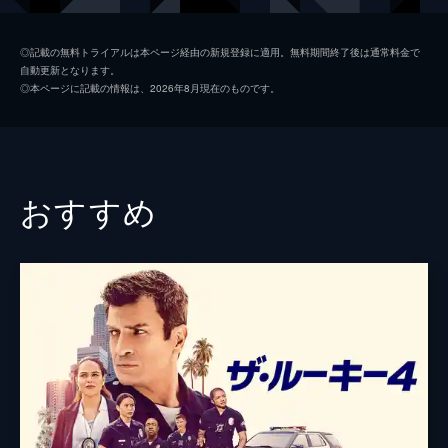
な男たちの姿が！
48分
ディーター・ハウスマン
チャーリー・ヒュブナー
第2話 敵からの贈りもの
◎記載の無料トライアルは本ページ経由の新規登録に適用。無料期間終了後は通常料金で
自動更新となります。
ベルリンの組織から仕事の依頼を受けたフラ
タルコニ警部
フランソワ・ベルレアン
◎本ページに記載の情報は、2026年8月現在のものです。
ンク。その組織には、かつての同僚・ジミー
ジュリエット・デュボワ
デルフィーヌ・シャネアック
の姿があった。その昔イギリス軍特殊部隊に
所属していた2人は互いを信頼し合い強い友
情で結ばれていたが…!?
48分
おすすめ
第3話 未来のエンジン
自動車の燃費効率を大きく向上することの出
来る画期的なシステムが発明された。開発者
の娘・トリーナからその試作品をパリで開催
されるモーターショーまで届けてほしいと依
頼されたフランクだが…!?
48分
第4話 盗まれた心臓
瀕死の息子のために臓器ドナーの提供を待ち
続けるふたつの家族。そんな彼らの一方に適
合ドナーが現れたと知らせが入る。もう一方