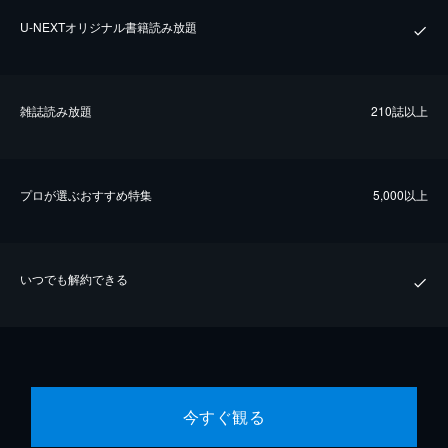
U-NEXTオリジナル書籍読み放題
雑誌読み放題
210誌以上
プロが選ぶおすすめ特集
5,000以上
いつでも解約できる
今すぐ観る