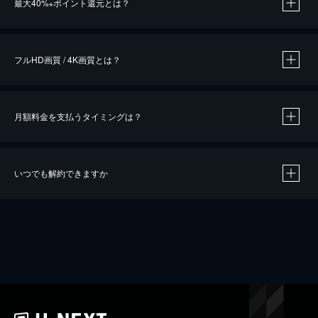
最大40%
ポイント還元とは？
※
※
作品によって必要なポイントが異なります。
フルHD画質 / 4K画質とは？
月額料金を支払うタイミングは？
※
40％ポイント還元の対象は、クレジットカード決済による作品の購入 / レンタルです。
※
iOSアプリのUコイン決済による作品の購入 / レンタルは、20％のポイント還元です。
※
還元の対象外となる決済方法や商品があります。くわしくは
こちら
をご確認ください。
いつでも解約できますか
こちら