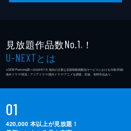
テーマに描かれた4枚が存在し、1枚2000万
ユーロ以上する代物だ。
48分
見放題作品数
！
No.1
※
とは
U-NEXT
※GEM Partners調べ/2026年7⽉ 国内の主要な定額制動画配信サービスにおける洋画/邦画/
海外ドラマ/韓流・アジアドラマ/国内ドラマ/アニメを調査。別途、有料作品あり。
01
420,000
本以上が見放題！