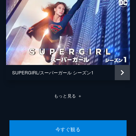
んだ。しかし荷物の受け渡し場所が突然変更
したり、約束の時間を越えても誰も現われな
かったりと、スムーズに仕事が進まない。
48分
第8話 プロの誇り
指定された時間までに100万ユーロをマルセ
イユに運んでくれと依頼が入る。だが、フラ
ンクの他に同じ依頼を受けた人物が2人い
た。彼らの職業も運び屋だ。
48分
SUPERGIRL/スーパーガール シーズン1
第9話 復讐の炎
フランクはデリバリー先であるパリへと向か
うが、テロへの警戒強化のため街の至る所で
検問が行われていた。荷物を怪しまれたた
もっと見る
＋
め、やむなく検問を強行突破したフランク。
48分
第10話 すり替えられた名画
ベルリンのとあるギャラリーで依頼品を受け
取ったフランク。その中身は、カミーユ・ピ
今すぐ観る
サロという芸術家による絵画だった。四季を