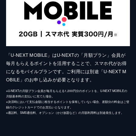
「U-NEXT MOBILE」はU-NEXTの「月額プラン」会員が
毎月もらえるポイントを活用することで、スマホ代がお得
になるモバイルプランです。ご利用には別途「U-NEXT M
OBILE」のお申し込みが必要となります。
※U-NEXTの月額プラン会員が毎月もらえる1,200円分のポイントを、U-NEXT MOBILEの
月額基本料の支払いに充てた場合。
※決済時において支払金額に相当するポイントを保有していない場合、差額分の料金はご登
録のクレジットカードでのお支払いとなります。
※通話料、SMS通信料、オプション（かけ放題など）の月額利用料は別途発生します。