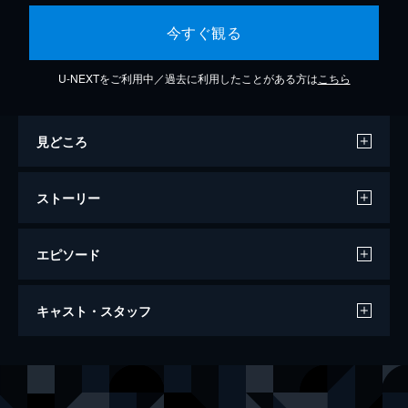
今すぐ観る
U-NEXTをご利用中／過去に利用したことがある方は
こちら
見どころ
ストーリー
エピソード
第1話 父の秘密
キャスト・スタッフ
今回の依頼品はデリアという娘。滞在先のベ
ルリンから元軍人である父が待つ屋敷まで送
り届けて欲しいという簡単なものだ。しか
出演
フランク・マーティン
クリス・ヴァンス
し、そこには彼女を誘拐しようと企む怪しげ
カーラ・ヴァレリ
アンドレア・オズヴァルト