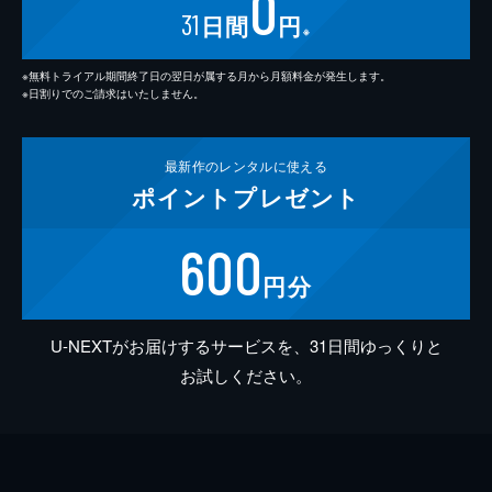
0
31
日間
円
※
※無料トライアル期間終了日の翌日が属する月から月額料金が発生します。
※日割りでのご請求はいたしません。
最新作の
レンタルに使える
ポイント
プレゼント
600
円分
U-NEXTがお届けするサービスを、31日間ゆっくりと
お試しください。