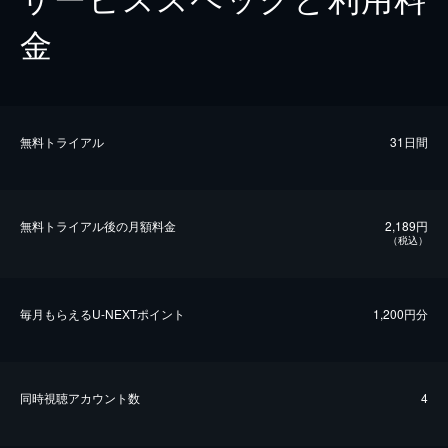
金
無料トライアル
31日間
無料トライアル後の⽉額料金
2,189円
（税込）
毎⽉もらえるU-NEXTポイント
1,200円分
同時視聴アカウント数
4