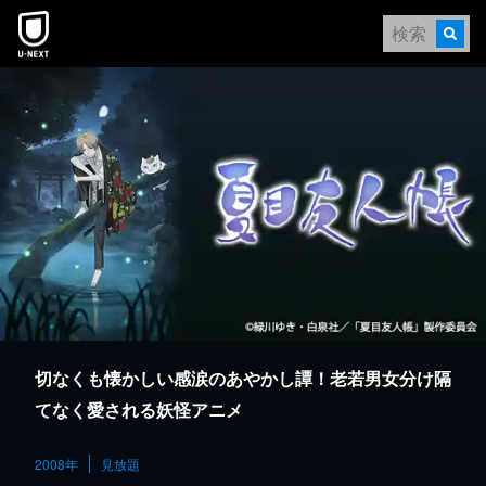
本文へスキップ
切なくも懐かしい感涙のあやかし譚！老若男女分け隔
てなく愛される妖怪アニメ
2008年
見放題