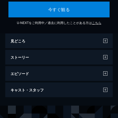
今すぐ観る
U-NEXTをご利用中／過去に利用したことがある方は
こちら
見どころ
ストーリー
エピソード
第一話 猫と友人帳
キャスト・スタッフ
祖母から妖を見ることができる力を受け継い
だ夏目貴志。祖母の「友人帳」に名前を書か
れ、隷属を余儀なくされた妖たちが、名前を
声の出演
夏目貴志
神谷浩史
返してもらうために貴志の元に集まってき
ニャンコ先生
井上和彦