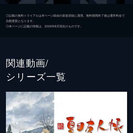
た。貴志は一つ一つ返していくことに。
24分
夏目レイコ／女子高生ニャンコ先生
小林沙苗
第二話 露神の祠
◎記載の無料トライアルは本ページ経由の新規登録に適用。無料期間終了後は通常料金で
自動更新となります。
夏目はニャンコ先生とともに友人帳に書かれ
名取周一／親戚のおじさん
石田彰
◎本ページに記載の情報は、2026年8月現在のものです。
た妖たちに名前を返していくことを決意。そ
田沼要
堀江一眞
んな中、現れた妖“露神”。しかし、名を記し
た頁が次の頁とくっついていた。夏目たちは
藤原塔子
伊藤美紀
くっついた頁の妖を探し始める。
24分
笹田純／親戚のおばさん
沢城みゆき
関連動画/
第三話 八ツ原の怪人
西村悟
木村良平
八ツ原に住む妖怪が、むやみに妖怪を退治す
シリーズ⼀覧
る人間がいるので阻止してほしいとにやって
北本篤史
菅沼久義
来た。そんな中、同級生の田沼は夏目のこと
をやたら気にしている様子だ。自分のように
夏目(少年時代)／生徒
藤村歩
妖を見ることができるのかもしれないと…。
ひしがき
斉藤貴美子
24分
第四話 時雨と少女
長耳の妖怪／生徒
河本邦弘
夏目のクラスは、いわくつきの旧校舎で肝試
しをすることになった。肝試しが始まると、
親戚のおじさん／藤原滋
伊藤栄次
次々にクラスメートが姿を消していく。そん