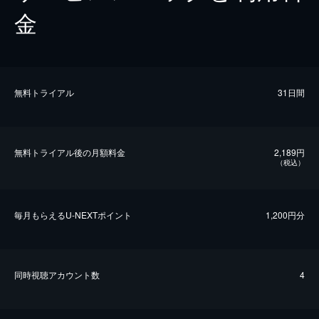
金
無料トライアル
31日間
無料トライアル後の⽉額料金
2,189円
（税込）
毎⽉もらえるU-NEXTポイント
1,200円分
同時視聴アカウント数
4