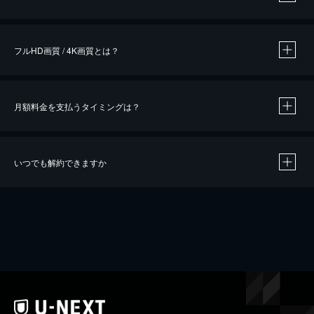
※
作品によって必要なポイントが異なります。
フルHD画質 / 4K画質とは？
月額料金を支払うタイミングは？
※
40％ポイント還元の対象は、クレジットカード決済による作品の購入 / レンタルです。
※
iOSアプリのUコイン決済による作品の購入 / レンタルは、20％のポイント還元です。
※
還元の対象外となる決済方法や商品があります。くわしくは
こちら
をご確認ください。
いつでも解約できますか
こちら