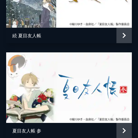
親戚のおばさん／主婦
金田アキ
な中、クラスの委員長の笹田は夏目に協力し
てほしいことがあると言い出す。
親戚のおばさん／カッパ
知桐京子
24分
露神
青野武
第五話 心色の切符
夏目はレイコの遺品から電車の切符を見つ
続 夏目友人帳
ハナ
喜多道枝
け、切符に書かれた駅にやって来た。する
と、レイコとここで会う約束をしていて待ち
ススギ
安元洋貴
続けている妖“さんと”がいた。どうやらレイ
コはさんとを助けようとしていたようだ
一つ目の鬼
こぶしのぶゆき
が…。
三條
黒田崇矢
24分
第六話 水底の燕
少女
皆川純子
ダム湖を訪れた夏目たちは、水没した村を目
田沼の父
松本保典
の当たりにする。夏目は突然何者かに取り憑
かれ意識を失う。取り憑いた妖怪は、村が再
一つ目の中級妖怪
松山タカシ
び沈む前に会いたい人がいるという。そし
て、その人に会うことができたのだが…。
牛顔の中級妖怪
下崎紘史
24分
夏目友人帳 参
時雨
土田大
第七話 子狐のぼうし