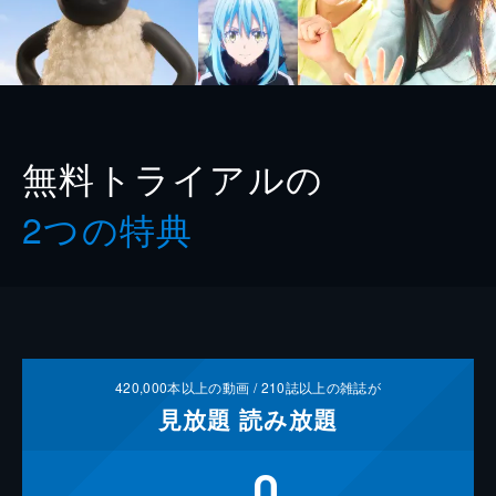
無料トライアルの
2つの特典
420,000
本以上の動画 /
210
誌以上の雑誌が
見放題
読み放題
0