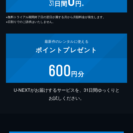
31
日間
円
※
※無料トライアル期間終了日の翌日が属する月から月額料金が発生します。
※日割りでのご請求はいたしません。
最新作の
レンタルに使える
ポイント
プレゼント
600
円分
U-NEXTがお届けするサービスを、31日間ゆっくりと
お試しください。