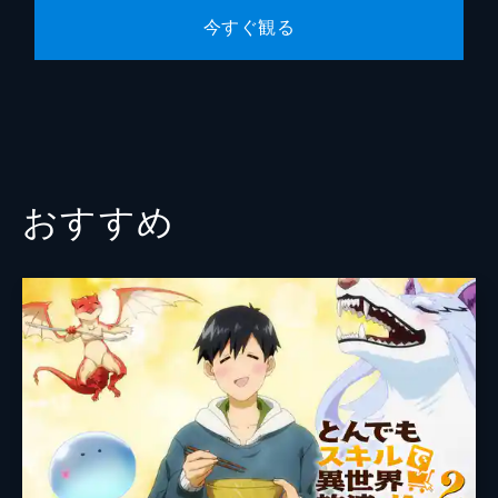
第十話 アサギの琴
今すぐ観る
病気になった美しい妖“アサギ”のために、“ア
カガネ”が夏目の体を奪いにきた。アサギに
憑依され、夏目の体に異変が起きていく。ニ
ャンコ先生が言うにはアサギの気持ちが消化
されれば体から離れるらしいが…。
24分
おすすめ