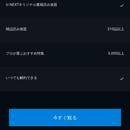
U-NEXTオリジナル書籍読み放題
雑誌読み放題
210誌以上
プロが選ぶおすすめ特集
5,000以上
いつでも解約できる
今すぐ観る