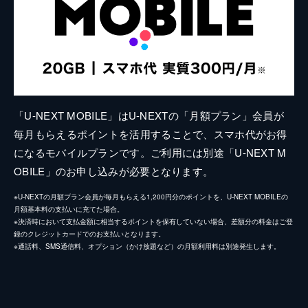
「U-NEXT MOBILE」はU-NEXTの「月額プラン」会員が
毎月もらえるポイントを活用することで、スマホ代がお得
になるモバイルプランです。ご利用には別途「U-NEXT M
OBILE」のお申し込みが必要となります。
※U-NEXTの月額プラン会員が毎月もらえる1,200円分のポイントを、U-NEXT MOBILEの
月額基本料の支払いに充てた場合。
※決済時において支払金額に相当するポイントを保有していない場合、差額分の料金はご登
録のクレジットカードでのお支払いとなります。
※通話料、SMS通信料、オプション（かけ放題など）の月額利用料は別途発生します。