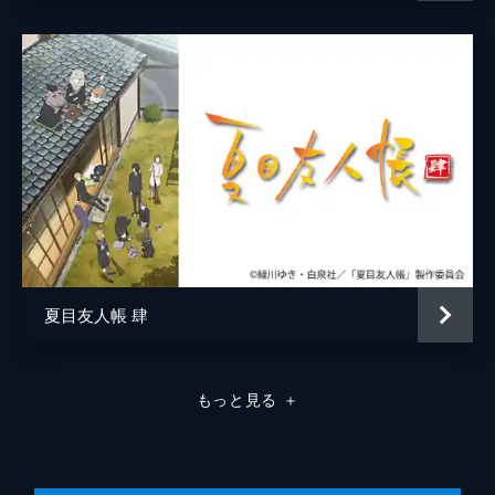
夏目は勉強合宿で訪れた森で、妖にいじめら
監督
大森貴弘
れている子供の妖“子狐”と出会う。子狐はす
ぐに姿を消したが、夏目が気になる様子だっ
キャラクターデザイン
高田晃
た。そして、夏目が友人帳を持っていること
原作
緑川ゆき
を知ると、子分にしてほしいと言い…。
24分
音楽
吉森信
第八話 儚い光
蛍を見るために沼に来た夏目たち。そこに
演出
大森貴弘
は、沼を見つめる男性と彼に寄り添う妖がい
作画監督
高田晃
た。男性は昔は妖を見ることができたが、あ
る日突然見えなくなってしまったことを夏目
山田起生
に話した。男性が沼を訪れた理由は…。
24分
アニメーション制作
ブレインズ・ベース
夏目友人帳 肆
第九話 あやかし祓い
ある日突然、仲間と名乗る男が夏目たちの前
に現れた。彼の名は名取周一。彼も妖の類を
もっと見る
＋
見ることができ、本業は俳優だがその裏で妖
祓いを行っていると言う。名取は夏目にお祓
い家業を手伝わないかと誘ってくる。
24分