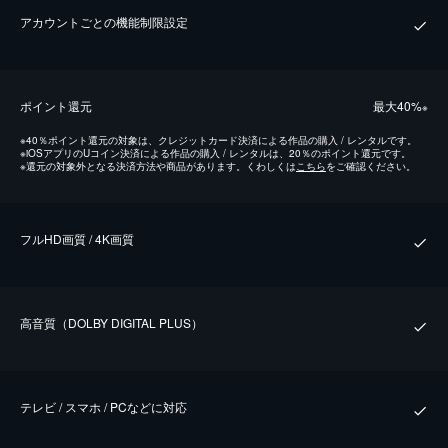
アカウントごとの機能制限設定
ポイント還元
最⼤40%
※
※
40％ポイント還元の対象は、クレジットカード決済による作品の購入 / レンタルです。
※
iOSアプリのUコイン決済による作品の購入 / レンタルは、20％のポイント還元です。
※
還元の対象外となる決済方法や商品があります。くわしくは
こちら
をご確認ください。
フルHD画質 / 4K画質
⾼⾳質（DOLBY DIGITAL PLUS）
テレビ / スマホ / PCなどに対応