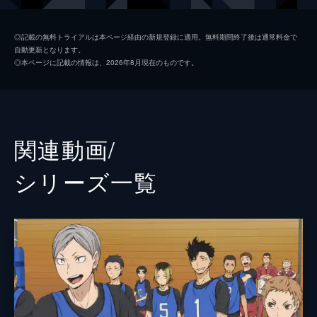
王様と呼ばれる影山飛雄が立ちはだかる。
25分
澤村大地
日野聡
第2話 烏野高校排球部
◎記載の無料トライアルは本ページ経由の新規登録に適用。無料期間終了後は通常料金で
自動更新となります。
中学時代に影山擁する北川第一に惨敗を喫し
菅原孝支
入野自由
◎本ページに記載の情報は、2026年8月現在のものです。
た日向は、リベンジを誓って烏野高校に入
田中龍之介
林勇
学。ところが、奇しくもコート上の王様・影
山と体育館で再会する。衝突の絶えない日向
月島蛍
内山昂輝
と影山は勝手に勝負を始めようとする。
25分
山口忠
斉藤壮馬
関連動画/
第3話 最強の味方
西谷夕
岡本信彦
日向と影山は同じ1年生との対抗試合に挑む
シリーズ⼀覧
ことになるが、2年生田中の助けもあって早
東峰旭
細谷佳正
朝から特訓を始める。練習の最中、自分にも
トスを上げてほしいと日向は訴えるが、それ
縁下力
増田俊樹
は必要ない、と影山は拒否する。
清水潔子
名塚佳織
25分
第4話 頂の景色
武田一鉄
神谷浩史
日向と影山は、2年生田中を味方に迎え、1年
生の月島、山口と3年生・澤村の混成チーム
烏養繋心
田中一成
と戦う。影山を挑発し、高い壁として立ちは