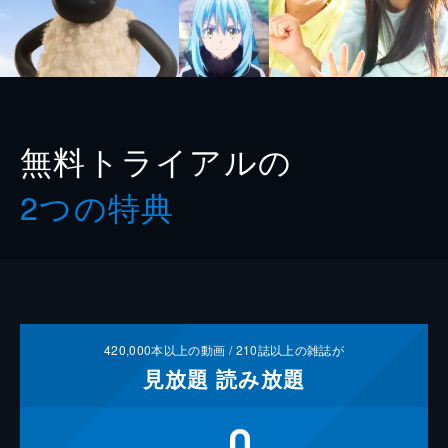
無料トライアルの
2つの特典
420,000
本以上の動画 /
210
誌以上の雑誌が
見放題
読み放題
0