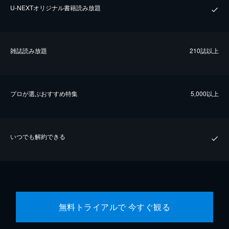
U-NEXTオリジナル書籍読み放題
雑誌読み放題
210誌以上
プロが選ぶおすすめ特集
5,000以上
いつでも解約できる
無料トライアルで 今すぐ観る