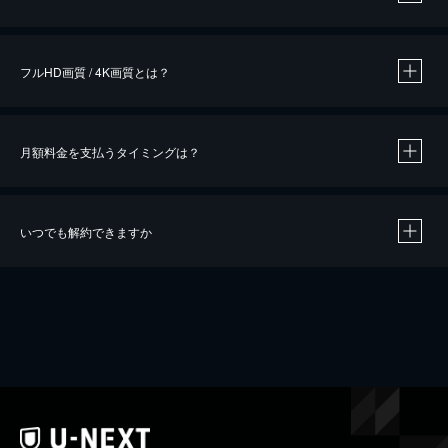
※
作品によって必要なポイントが異なります。
フルHD画質 / 4K画質とは？
月額料金を支払うタイミングは？
※
40％ポイント還元の対象は、クレジットカード決済による作品の購入 / レンタルです。
※
iOSアプリのUコイン決済による作品の購入 / レンタルは、20％のポイント還元です。
※
還元の対象外となる決済方法や商品があります。くわしくは
こちら
をご確認ください。
いつでも解約できますか
こちら