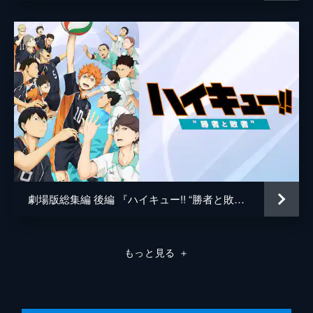
本調子を取り戻した日向と影山のコンビネー
アニメーション制作
Production I.G
ションによって、セットを取り返す。烏野
は、勝利へあと一歩まで青城を追い詰めた。
ところがその時、故障明けの青城の主将・及
川がコートを訪れて…。
25分
第8話 “エース”と呼ばれる人
部活禁止が明けた、烏野排球部の守護神であ
る2年生の西谷が、練習中の部員たちの前に
姿を見せる。一方、青城戦を経て、コーチの
必要性を痛感した武田は、前任の名将・烏養
監督の孫・繋心に再度指導を依頼する。
25分
劇場版総集編 後編 『ハイキュー!! “勝者と敗者”』
第9話 エースへのトス
音駒との練習試合を控え、澤村は東峰にバレ
ー部へ戻るよう促すが、東峰は菅原や西谷に
もっと見る
＋
合わせる顔がないと断る。そんななか、現役
時に音駒との交流が深かった繋心は、武田か
ら練習試合が決まったと聞く。
25分