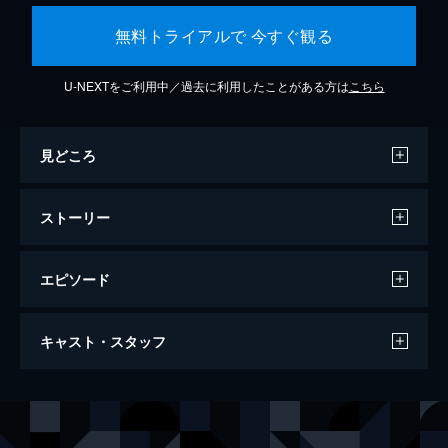
無料トライアルで 今すぐ観る
U-NEXTをご利用中／過去に利用したことがある方は
こちら
見どころ
ストーリー
エピソード
第1話 終わりと始まり
キャスト・スタッフ
バレーボールに魅せられた日向翔陽は、中学
3年になると、部員がいない逆風にも負け
ず、必死にメンバーを集め、最初で最後の公
声の出演
日向翔陽
村瀬歩
式戦に出場する。だが、その前にコート上の
影山飛雄
石川界人