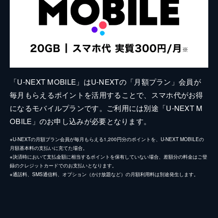
「U-NEXT MOBILE」はU-NEXTの「月額プラン」会員が
毎月もらえるポイントを活用することで、スマホ代がお得
になるモバイルプランです。ご利用には別途「U-NEXT M
OBILE」のお申し込みが必要となります。
※U-NEXTの月額プラン会員が毎月もらえる1,200円分のポイントを、U-NEXT MOBILEの
月額基本料の支払いに充てた場合。
※決済時において支払金額に相当するポイントを保有していない場合、差額分の料金はご登
録のクレジットカードでのお支払いとなります。
※通話料、SMS通信料、オプション（かけ放題など）の月額利用料は別途発生します。