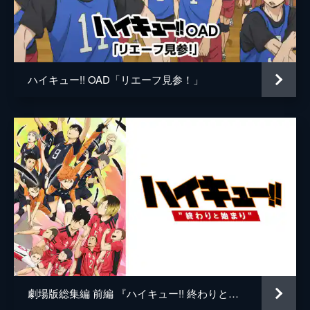
及川徹
浪川大輔
だかる月島。澤村は主将としての貫禄を見せ
る。2人は早くもピンチに立たされる。
岩泉一
吉野裕行
25分
黒尾鉄朗
中村悠一
第5話 小心者の緊張
セッターとしての本領を発揮し始めた影山
ハイキュー!! OAD「リエーフ見参！」
孤爪研磨
梶裕貴
と、持って生まれたスピードとバネを持つ日
向。2人のコンビネーションがかみ合い始
夜久衛輔
立花慎之介
め、対抗試合に勝利し、烏野高校排球部に入
部を果たす。また、ある吉報がもたらされ
監督
満仲勧
る。
キャラクターデザイン
岸田隆宏
25分
第6話 面白いチーム
原作
古舘春一
烏野高校排球部は、青葉城西と練習試合を行
音楽
林ゆうき
うことになった。だが、高校初の試合を前
に、日向は極度に緊張。一方、影山は青葉城
橘麻美
西に入学した中学時代のチームメート・金田
一と再会を果たすのだが…。
総作画監督
千葉崇洋
25分
劇場版総集編 前編 『ハイキュー!! 終わりと始まり』
海谷敏久
第7話 VS “大王様”