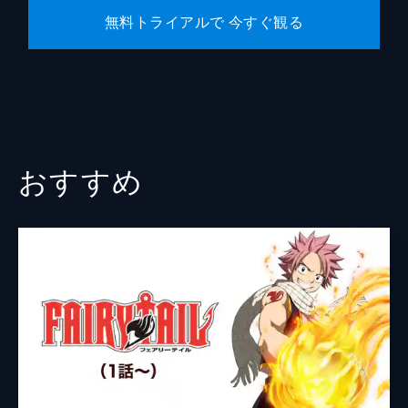
第10話 憧れ
無料トライアルで 今すぐ観る
烏野町内会チームとの練習試合で、東峰はエ
ースの貫禄を見せる。日向は身長、パワー、
自分にないものを持つ東峰が羨ましい。そん
な日向の様子を見た影山は、試合に集中させ
ようと、思わぬ行動に出た。
25分
おすすめ