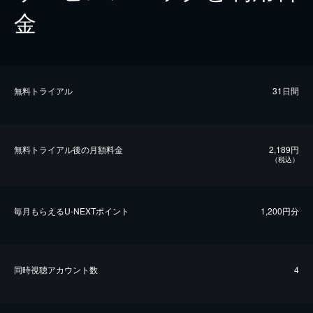
金
無料トライアル
31日間
無料トライアル後の⽉額料金
2,189円
（税込）
毎⽉もらえるU-NEXTポイント
1,200円分
同時視聴アカウント数
4