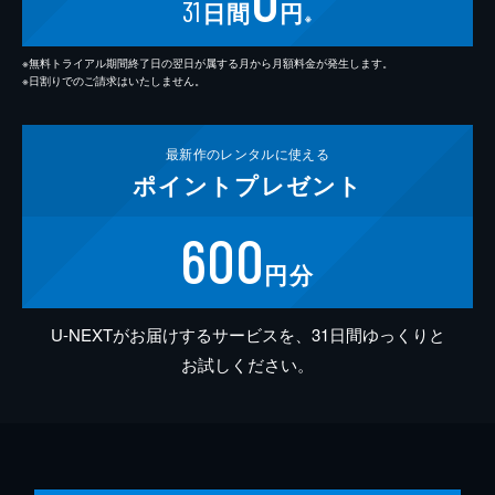
31
日間
円
※
※無料トライアル期間終了日の翌日が属する月から月額料金が発生します。
※日割りでのご請求はいたしません。
最新作の
レンタルに使える
ポイント
プレゼント
600
円分
U-NEXTがお届けするサービスを、31日間ゆっくりと
お試しください。