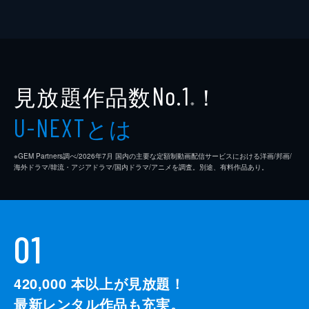
見放題作品数
！
No.1
※
とは
U-NEXT
※GEM Partners調べ/2026年7⽉ 国内の主要な定額制動画配信サービスにおける洋画/邦画/
海外ドラマ/韓流・アジアドラマ/国内ドラマ/アニメを調査。別途、有料作品あり。
01
420,000
本以上が見放題！
最新レンタル作品も充実。